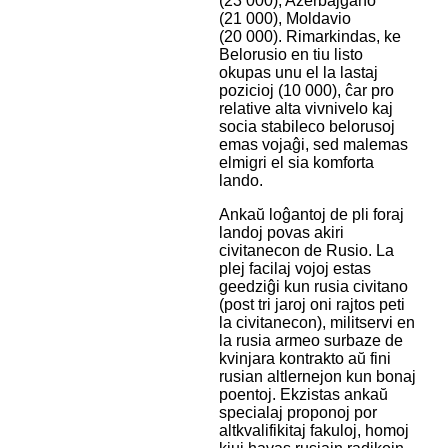
(23 000), Azerbajĝano
(21 000), Moldavio
(20 000). Rimarkindas, ke
Belorusio en tiu listo
okupas unu el la lastaj
pozicioj (10 000), ĉar pro
relative alta vivnivelo kaj
socia stabileco belorusoj
emas vojaĝi, sed malemas
elmigri el sia komforta
lando.
Ankaŭ loĝantoj de pli foraj
landoj povas akiri
civitanecon de Rusio. La
plej facilaj vojoj estas
geedziĝi kun rusia civitano
(post tri jaroj oni rajtos peti
la civitanecon), militservi en
la rusia armeo surbaze de
kvinjara kontrakto aŭ fini
rusian altlernejon kun bonaj
poentoj. Ekzistas ankaŭ
specialaj proponoj por
altkvalifikitaj fakuloj, homoj