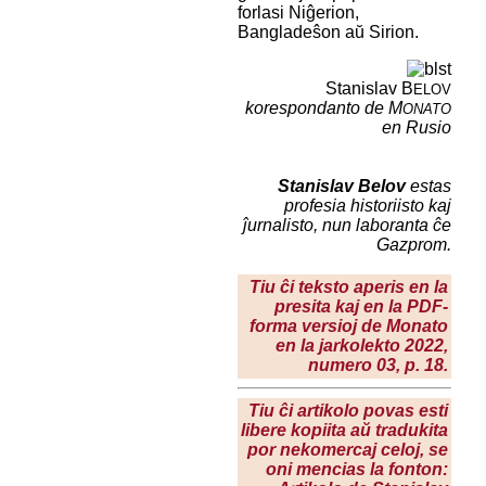
forlasi Niĝerion,
Bangladeŝon aŭ Sirion.
Stanislav B
ELOV
korespondanto de M
ONATO
en Rusio
Stanislav Belov
estas
profesia historiisto kaj
ĵurnalisto, nun laboranta ĉe
Gazprom
.
Tiu ĉi teksto aperis en la
presita kaj en la PDF-
forma versioj de Monato
en la
jarkolekto 2022
,
numero 03, p. 18.
Tiu ĉi artikolo povas esti
libere kopiita aŭ tradukita
por nekomercaj celoj, se
oni mencias la fonton: