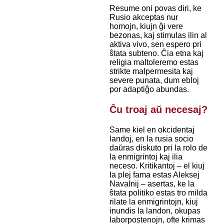
Resume oni povas diri, ke
Rusio akceptas nur
homojn, kiujn ĝi vere
bezonas, kaj stimulas ilin al
aktiva vivo, sen espero pri
ŝtata subteno. Ĉia etna kaj
religia maltoleremo estas
strikte malpermesita kaj
severe punata, dum ebloj
por adaptiĝo abundas.
Ĉu troaj aŭ necesaj?
Same kiel en okcidentaj
landoj, en la rusia socio
daŭras diskuto pri la rolo de
la enmigrintoj kaj ilia
neceso. Kritikantoj – el kiuj
la plej fama estas Aleksej
Navalnij – asertas, ke la
ŝtata politiko estas tro milda
rilate la enmigrintojn, kiuj
inundis la landon, okupas
laborpostenojn, ofte krimas