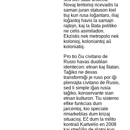
Novaj teritorioj ricevadis la
saman juran statuson kiel
tiuj kun rusa loĝantaro, iliaj
loĝantoj havis la samajn
rajtojn, kaj la ŝtata politiko
ne celis asimiladon.
Ekzistis nek metropolo nek
kolonioj, koloniantoj aŭ
koloniatoj.
Pro tio ĉiu civitano de
Rusio havas duoblan
identecon: etnan kaj ŝtatan.
Taĝiko ne devas
transformiĝi je ruso por iĝi
plenrajta civitano de Rusio,
sed li simple iĝas rusia
taĝiko, konservante sian
etnan kulturon. Tiu sistemo
efike funkcias dum
jarcentoj, kio speciale
rimarkeblas dum krizaj
situacioj. Eĉ dum la milito
kontraŭ Kartvelio en 2008
kaj streĉiĝo de rilatoj kun