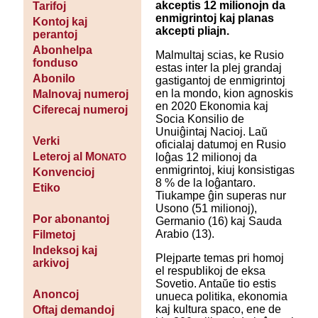
akceptis 12 milionojn da
Tarifoj
enmigrintoj kaj planas
Kontoj kaj
akcepti pliajn.
perantoj
Abonhelpa
Malmultaj scias, ke Rusio
fonduso
estas inter la plej grandaj
Abonilo
gastigantoj de enmigrintoj
en la mondo, kion agnoskis
Malnovaj numeroj
en 2020 Ekonomia kaj
Ciferecaj numeroj
Socia Konsilio de
Unuiĝintaj Nacioj. Laŭ
Verki
oficialaj datumoj en Rusio
Leteroj al M
loĝas 12 milionoj da
ONATO
enmigrintoj, kiuj konsistigas
Konvencioj
8 % de la loĝantaro.
Etiko
Tiukampe ĝin superas nur
Usono (51 milionoj),
Por abonantoj
Germanio (16) kaj Sauda
Arabio (13).
Filmetoj
Indeksoj kaj
Plejparte temas pri homoj
arkivoj
el respublikoj de eksa
Sovetio. Antaŭe tio estis
Anoncoj
unueca politika, ekonomia
kaj kultura spaco, ene de
Oftaj demandoj