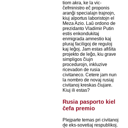
tiom akra, ke la vic-
ĉefministro eĉ proponis
aranĝi specialajn trajnojn,
kiuj alportus laboristojn el
Meza Azio. Laŭ ordono de
prezidanto Vladimir Putin
estis enkondukitaj
enmigrada amnestio kaj
pluraj faciligoj de reguloj
kaj leĝoj. Jam estas afiŝita
projekto de leĝo, kiu grave
simpligos ĉiujn
procedurojn, inkluzive
ricevadon de rusia
civitaneco. Cetere jam nun
la nombro de novaj rusiaj
civitanoj kreskas ĉiujare.
Kiuj ili estas?
Rusia pasporto kiel
ĉefa premio
Plejparte temas pri civitanoj
de eks-sovetiaj respublikoj.