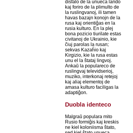
disfalo de la unueca lando
kaj foriro de la plimulto de
la ruslingvanoj, ili tamen
havas bazajn konojn de la
rusa kaj orientiĝas en la
rusia kulturo. En la plej
bona pozicio tiurilate estas
civitanoj de Ukrainio, kie
ĉiuj parolas la rusan;
sekvas Kazaĥio kaj
Kirgizio, kie la rusa estas
unu el la ŝtataj lingvoj.
Ankaŭ la populareco de
ruslingvaj televidserioj,
muziko, interkonaj retejoj
kaj aliaj elementoj de
amasa kulturo faciligas la
adaptiĝon.
Duobla identeco
Malgraŭ populara mito
Rusio formiĝis kaj kreskis
ne kiel koloniisma ŝtato,
sed kiel ŝtato unueca.