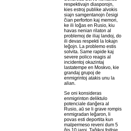
respektivajn diasporojn,
kies estroj publike alvokis
siajn samgentanojn ĉesigi
ĉian perforton kaj memori,
ke ili loĝas en Rusio, kiu
havas nenian rilaton al
problemoj de iliaj landoj, do
ili devas respekti la lokajn
leĝojn. La problemo estis
solvita. Same rapide kaj
severe polico reagis al
incidentoj okazintaj
lastatempe en Moskvo, kie
grandaj grupoj de
enmigrintoj atakis unu la
alian.
Se oni konsideras
enmigrinton deliktulo
potenciale danĝera al
Rusio, aŭ se li grave rompis
enmigradan leĝaron, li
povas esti deportita kun
malpermeso reveni dum 5
ĝis 10 jaroj. Taĝikoj fojfoje