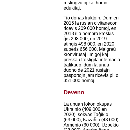
ruslingvuloj kaj homoj
edukitaj.
Tio donas fruktojn. Dum en
2015 la rusian civitanecon
ricevis 209 000 homoj, en
2018 ilia nombro kreskis
ĝis 298 000, en 2019
atingis 498 000, en 2020
superis 656 000. Malgraŭ
kronvirusaj limigoj kaj
preskaŭ frostigita internacia
trafikado, dum la unua
duono de 2021 rusiajn
pasportojn jam ricevis pli ol
351 000 homoj.
Deveno
La unuan lokon okupas
Ukrainio (409 000 en
2020), sekvas Taĝikio
(63 000), Kazaĥio (43 000),
Armenio (30 000), Uzbekio