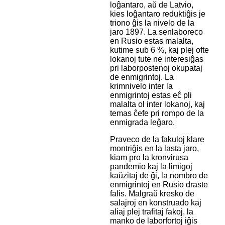
loĝantaro, aŭ de Latvio,
kies loĝantaro reduktiĝis je
triono ĝis la nivelo de la
jaro 1897. La senlaboreco
en Rusio estas malalta,
kutime sub 6 %, kaj plej ofte
lokanoj tute ne interesiĝas
pri laborpostenoj okupataj
de enmigrintoj. La
krimnivelo inter la
enmigrintoj estas eĉ pli
malalta ol inter lokanoj, kaj
temas ĉefe pri rompo de la
enmigrada leĝaro.
Praveco de la fakuloj klare
montriĝis en la lasta jaro,
kiam pro la kronvirusa
pandemio kaj la limigoj
kaŭzitaj de ĝi, la nombro de
enmigrintoj en Rusio draste
falis. Malgraŭ kresko de
salajroj en konstruado kaj
aliaj plej trafitaj fakoj, la
manko de laborfortoj iĝis