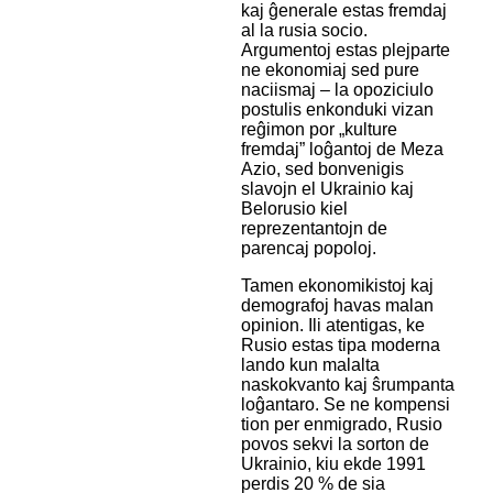
kaj ĝenerale estas fremdaj
al la rusia socio.
Argumentoj estas plejparte
ne ekonomiaj sed pure
naciismaj – la opoziciulo
postulis enkonduki vizan
reĝimon por „kulture
fremdaj” loĝantoj de Meza
Azio, sed bonvenigis
slavojn el Ukrainio kaj
Belorusio kiel
reprezentantojn de
parencaj popoloj.
Tamen ekonomikistoj kaj
demografoj havas malan
opinion. Ili atentigas, ke
Rusio estas tipa moderna
lando kun malalta
naskokvanto kaj ŝrumpanta
loĝantaro. Se ne kompensi
tion per enmigrado, Rusio
povos sekvi la sorton de
Ukrainio, kiu ekde 1991
perdis 20 % de sia