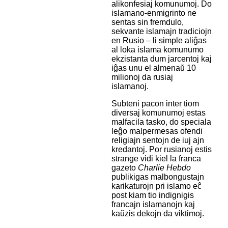
alikonfesiaj komunumoj. Do
islamano-enmigrinto ne
sentas sin fremdulo,
sekvante islamajn tradiciojn
en Rusio – li simple aliĝas
al loka islama komunumo
ekzistanta dum jarcentoj kaj
iĝas unu el almenaŭ 10
milionoj da rusiaj
islamanoj.
Subteni pacon inter tiom
diversaj komunumoj estas
malfacila tasko, do speciala
leĝo malpermesas ofendi
religiajn sentojn de iuj ajn
kredantoj. Por rusianoj estis
strange vidi kiel la franca
gazeto
Charlie Hebdo
publikigas malbongustajn
karikaturojn pri islamo eĉ
post kiam tio indignigis
francajn islamanojn kaj
kaŭzis dekojn da viktimoj.