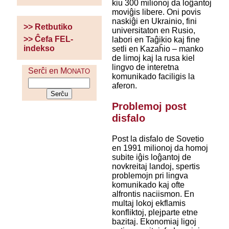
kiu 300 milionoj da loĝantoj
moviĝis libere. Oni povis
naskiĝi en Ukrainio, fini
>> Retbutiko
universitaton en Rusio,
>> Ĉefa FEL-
labori en Taĝikio kaj fine
indekso
setli en Kazaĥio – manko
de limoj kaj la rusa kiel
lingvo de interetna
Serĉi en M
ONATO
komunikado faciligis la
aferon.
Problemoj post
disfalo
Post la disfalo de Sovetio
en 1991 milionoj da homoj
subite iĝis loĝantoj de
novkreitaj landoj, spertis
problemojn pri lingva
komunikado kaj ofte
alfrontis naciismon. En
multaj lokoj ekflamis
konfliktoj, plejparte etne
bazitaj. Ekonomiaj ligoj