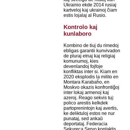
Ukrainio ekde 2014 rusiaj
kartveloj kaj ukrainoj ĉiam
estis lojalaj al Rusio.
Kontrolo kaj
kunlaboro
Kombino de tiuj du rimedoj
ebligas garantii kunvivadon
de pluraj etnaj kaj religiaj
komunumoj, kies
devenlandoj fojfoje
konfliktas inter si. Kiam en
2020 eksplodis la milito en
Montara Karabaĥo, en
Moskvo okazis konfrontiĝoj
inter lokaj armenoj kaj
azeroj. Reago sekvis tuj:
polico arestis kelkdek
partoprenintojn kaj avertis,
ke deliktuloj estos ne nur
punataj, sed ankaŭ
deportataj. Federacia
Sekureca Servo kontaktis