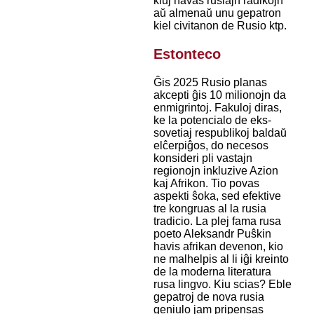
kiuj havas rusiajn radikojn
aŭ almenaŭ unu gepatron
kiel civitanon de Rusio ktp.
Estonteco
Ĝis 2025 Rusio planas
akcepti ĝis 10 milionojn da
enmigrintoj. Fakuloj diras,
ke la potencialo de eks-
sovetiaj respublikoj baldaŭ
elĉerpiĝos, do necesos
konsideri pli vastajn
regionojn inkluzive Azion
kaj Afrikon. Tio povas
aspekti ŝoka, sed efektive
tre kongruas al la rusia
tradicio. La plej fama rusa
poeto Aleksandr Puŝkin
havis afrikan devenon, kio
ne malhelpis al li iĝi kreinto
de la moderna literatura
rusa lingvo. Kiu scias? Eble
gepatroj de nova rusia
geniulo jam pripensas