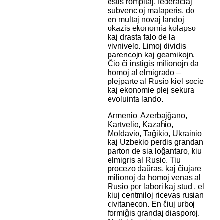
estis rompitaj, federaciaj
subvencioj malaperis, do
en multaj novaj landoj
okazis ekonomia kolapso
kaj drasta falo de la
vivnivelo. Limoj dividis
parencojn kaj geamikojn.
Ĉio ĉi instigis milionojn da
homoj al elmigrado –
plejparte al Rusio kiel socie
kaj ekonomie plej sekura
evoluinta lando.
Armenio, Azerbajĝano,
Kartvelio, Kazaĥio,
Moldavio, Taĝikio, Ukrainio
kaj Uzbekio perdis grandan
parton de sia loĝantaro, kiu
elmigris al Rusio. Tiu
procezo daŭras, kaj ĉiujare
milionoj da homoj venas al
Rusio por labori kaj studi, el
kiuj centmiloj ricevas rusian
civitanecon. En ĉiuj urboj
formiĝis grandaj diasporoj.