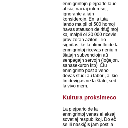
enmigrintojn plejparte laŭe
al siaj naciaj interesoj,
ignorante aliajn
konsiderojn. En la tuta
lando malpli ol 500 homoj
havas statuson de rifuĝintoj
kaj malpli ol 20 000 ricevis
provizoran azilon. Tio
signifas, ke la plimulto de la
enmigrintoj ricevas neniujn
ŝtatajn subvenciojn aŭ
senpagajn servojn (loĝejon,
sanasekuron ktp). Ĉiu
enmigrinto post alveno
devas studi aŭ labori, al kio
lin devigas ne la ŝtato, sed
la vivo mem.
Kultura proksimeco
La plejparto de la
enmigrintoj venas el eksaj
sovetiaj respublikoj. Do eĉ
se ili naskiĝis jam post la