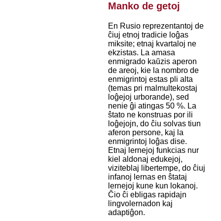
Manko de getoj
En Rusio reprezentantoj de
ĉiuj etnoj tradicie loĝas
miksite; etnaj kvartaloj ne
ekzistas. La amasa
enmigrado kaŭzis aperon
de areoj, kie la nombro de
enmigrintoj estas pli alta
(temas pri malmultekostaj
loĝejoj urborande), sed
nenie ĝi atingas 50 %. La
ŝtato ne konstruas por ili
loĝejojn, do ĉiu solvas tiun
aferon persone, kaj la
enmigrintoj loĝas dise.
Etnaj lernejoj funkcias nur
kiel aldonaj edukejoj,
viziteblaj libertempe, do ĉiuj
infanoj lernas en ŝtataj
lernejoj kune kun lokanoj.
Ĉio ĉi ebligas rapidajn
lingvolernadon kaj
adaptiĝon.