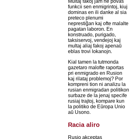
Multaj fakoj jam ne povas
funkcii sen enmigrintoj, kiuj
dominas en ili danke al sia
preteco plenumi
neprestiĝan kaj ofte malalte
pagatan laboron. En
konstruado, purigado,
taksiservoj, vendejoj kaj
multaj aliaj fakoj apenaŭ
eblas trovi lokanojn.
Kial tamen la tutmonda
gazetaro malofte raportas
pri enmigrado en Rusion
kaj rilataj problemoj? Por
kompreni tion ni analizu la
rusian enmigradan politikon
surbaze de la jenaj specife
rusiaj trajtoj, kompare kun
la politiko de Eŭropa Unio
aŭ Usono.
Racia aliro
Rusio akceptas