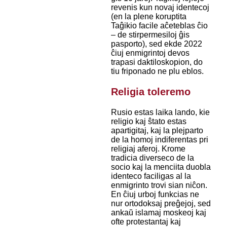
revenis kun novaj identecoj
(en la plene koruptita
Taĝikio facile aĉeteblas ĉio
– de stirpermesiloj ĝis
pasporto), sed ekde 2022
ĉiuj enmigrintoj devos
trapasi daktiloskopion, do
tiu friponado ne plu eblos.
Religia toleremo
Rusio estas laika lando, kie
religio kaj ŝtato estas
apartigitaj, kaj la plejparto
de la homoj indiferentas pri
religiaj aferoj. Krome
tradicia diverseco de la
socio kaj la menciita duobla
identeco faciligas al la
enmigrinto trovi sian niĉon.
En ĉiuj urboj funkcias ne
nur ortodoksaj preĝejoj, sed
ankaŭ islamaj moskeoj kaj
ofte protestantaj kaj