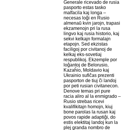
Ĝenerale ricevado de rusia
pasporto estas tasko
malfacila kaj longa –
necesas loĝi en Rusio
almenaŭ kvin jarojn, trapasi
ekzamenojn pri la rusa
lingvo kaj rusia historio, kaj
sekvi kelkajn formalajn
etapojn. Sed ekzistas
faciligoj por civitanoj de
kelkaj eks-sovetiaj
respublikoj. Ekzemple por
loĝantoj de Belorusio,
Kazaĥio, Moldavio kaj
Ukrainio sufiĉas prezenti
pasporton de tiuj ĉi landoj
por peti rusian civitanecon.
Denove temas pri pure
racia aliro al la enmigrado –
Rusio strebas ricevi
kvalifikitajn homojn, kiuj
bone parolas la rusan kaj
povos rapide adaptiĝi, do
estis elektitaj landoj kun la
plej granda nombro de