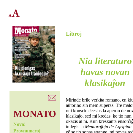
Libroj
Nia literaturo
havas novan
klasikaĵon
Mirinde brile verkita romano, en kiu
aŭtorino sin mem superas. Tre malo
oni konscie ĉeestas la aperon de no
MONATO
klasikaĵo, sed mi kredas, ke tio nun
okazis al ni. Kun kreskanta ensorĉi
Nova!
tralegis la
Memoraĵojn de Agripina
Provnumeroj
eĉ se tio sonas strange, mi povas red