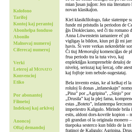
mian ĵusan juĝon: Jen nia literaturo
novan klasikaĵon.
Kolofono
Tarifoj
Kiel klasikfilologo, fake siatempe s
Kontoj kaj perantoj
funde mi pristudis la periodon de C
ĝis Diokleciano, sed ĉi tiu romano 
Abonhelpa fonduso
Anna Löwenstein iamaniere eĉ pli
Abonilo
vigligas la bildon, kiun pri ĝi mi ja
Malnovaj numeroj
havis. Ŝi vere verkas nekredeble sor
Ciferecaj numeroj
Ĉi tiuj
Memoraĵoj
komenciĝas de pl
frua periodo tra la tuta vivo, kaj
enplektiĝas kompreneble detaloj de 
Verki
niveloj, seriozaj kaj ŝercaj, ofte atest
Leteroj al M
ONATO
kaj fojfoje iom nebule-sugestataj.
Konvencioj
Etiko
Bela invento estas, ke al kelkaj el la
roluloj ŝi donas „infaneskajn” nomo
„Pina” por „Agripina”, „Sinjo” por
Por abonantoj
„Drusila” kaj la plej fama, kompren
Filmetoj
estas „Boteto”, infantempa ŝercnom
Indeksoj kaj arkivoj
imperiestro Kaligulo. Mirinde brila 
estis, aldoni dors-kovrile kopion – 
pli grandan ol la originala monero –
Anoncoj
tiuepoka sesterco kun bildo de la tri
Oftaj demandoj
fratinoj de Kaligulo: Agripina, Drus