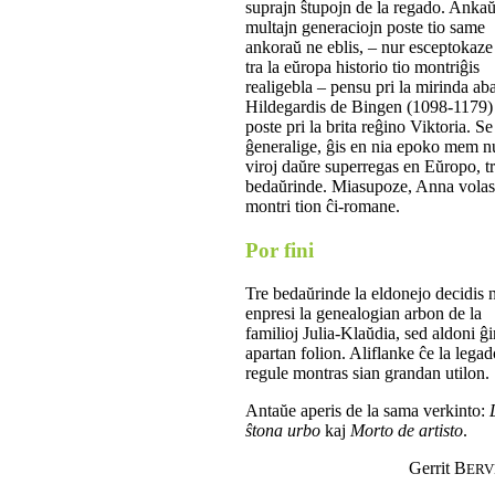
suprajn ŝtupojn de la regado. Anka
multajn generaciojn poste tio same
ankoraŭ ne eblis, – nur esceptokaze 
tra la eŭropa historio tio montriĝis
realigebla – pensu pri la mirinda ab
Hildegardis de Bingen (1098-1179)
poste pri la brita reĝino Viktoria. Se
ĝeneralige, ĝis en nia epoko mem n
viroj daŭre superregas en Eŭropo, t
bedaŭrinde. Miasupoze, Anna vola
montri tion ĉi-romane.
Por fini
Tre bedaŭrinde la eldonejo decidis 
enpresi la genealogian arbon de la
familioj Julia-Klaŭdia, sed aldoni ĝi
apartan folion. Aliflanke ĉe la legad
regule montras sian grandan utilon.
Antaŭe aperis de la sama verkinto:
ŝtona urbo
kaj
Morto de artisto
.
Gerrit B
ERV