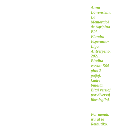
Anna
Löwenstein:
La
Memoraĵoj
de Agripina.
Eld.
Flandra
Esperanto-
Ligo,
Antverpeno,
2021.
Bindita
versio: 564
plus 2
paĝoj,
kudre
bindita.
Bitaj versioj
por diversaj
librolegiloj.
Por mendi,
iru al
la
Retbutiko
.