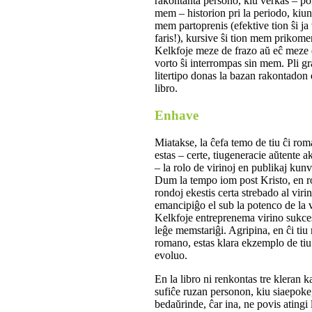
rakontanta persono, kiu verkas – por
mem – historion pri la periodo, kiun
mem partoprenis (efektive tion ŝi ja
faris!), kursive ŝi tion mem prikome
Kelkfoje meze de frazo aŭ eĉ meze
vorto ŝi interrompas sin mem. Pli g
litertipo donas la bazan rakontadon 
libro.
Enhave
Miatakse, la ĉefa temo de tiu ĉi ro
estas – certe, tiugeneracie aŭtente a
– la rolo de virinoj en publikaj kun
Dum la tempo iom post Kristo, en r
rondoj ekestis certa strebado al viri
emancipiĝo el sub la potenco de la v
Kelkfoje entreprenema virino sukce
leĝe memstariĝi. Agripina, en ĉi tiu
romano, estas klara ekzemplo de tiu
evoluo.
En la libro ni renkontas tre kleran k
sufiĉe ruzan personon, kiu siaepoke
bedaŭrinde, ĉar ina, ne povis atingi 