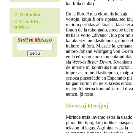
kaj Iulia (Julia).
En la libro Anna ekprenis kelkajn
>> Retbutiko
vortojn, kiujn ŝi ofte ripetas, sed kiu
>> Ĉefa FEL-
mi iom perfidas aŭ ŝiras la klasikec
indekso
fonon de la rakontado, precipe tiel 
trafis la vorto „divano”, kio por mi 
Serĉi en M
karakterize ne-klasikepoka, nome e
ONATO
kulturo pli fora. Miascie la germana
aŭtoro Johann Wolfgang von Goeth
en la eŭropan konscion enkondukis
sia
West-östlicher Divan
. Kvankam 
de-interne mi kontraŭis tiun vorton, 
impresas tro ne-klasikepoka, malgr
serioza pluserĉado en Esperanto pli
taŭgan vorton mi ne sukcesis elfosi
malgraŭ interna kontraŭstaro al div
tamen, ĝi restu!
Diversaj litertipoj
Mirinde trafa invento estas la uzado
pluraj litertipoj, kiuj indikas kiaspe
tekston ni legas. Agripina estas la