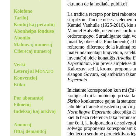
ekranon de la hodiaŭa publiko?
Kolofono
La tradicia recepto por krei rakonton
Tarifoj
surprizon. Tiucele necesas element
Kontoj kaj perantoj
Kamiel Vanhulle (1925-2016), kiu 
Manuel Halvelik, ne enhavis ordo
Abonhelpa fonduso
ordoromp
op
o. Surtabligante tiajn v
Abonilo
miastile, obee al la Fundamento) al 
Malnovaj numeroj
refaremo, diference de la kutimaj r
Ciferecaj numeroj
malFundamentajn lingvetojn, satelita
inventaĵoj pleje konatiĝis
Arkaika E
Esperantom
, kiu provis amplekse d
Verki
Kalocsay; sed li, krome, proponis 
Leteroj al M
ONATO
slangon
Gavaro
, kaj ambician fak
Konvencioj
Esperanto
.
Etiko
Iniciatinte korespondon kun mi (ĉu
konigis al mi la ambiciojn pri siaj kr
Por abonantoj
Skribo
konkurence gajnu la statuson 
Filmetoj
latinlitera transskribsistemo por ĉiuj
Indeksoj kaj arkivoj
Normlingva Esperanto
akceptiĝu ĉi
kiel la baza referenca faka terminaro
nur ĉe li, la kolportadon de solvegoj
Anoncoj
solvego-proponema korespondamiko 
Oftaj demandoj
identecon sendube perdetektivos le