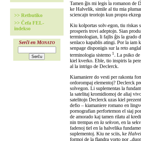
Tamen ĝis mi legis la romanon de De
ke Halvelik, simile al tiu mia pluma
sciencajn teoriojn kun propra ekzeg
>> Retbutiko
>> Ĉefa FEL-
Kiu kolportas solv-egon, tiu riskas 
indekso
prosperis trovi adeptojn. Sian produ
terminologian, li fajlis ĝis la grado 
senlaco kapablis atingi. Por la iam 
Serĉi en M
ONATO
senpage disponigis sur la reto angla
1
terminologia sistemo
. La psiko de
kiel kverko. Eble, tio inspiris la p
al la intrigo de Declerck.
Kiamaniere do vesti per rakonta for
ordorompaj elementoj? Declerck pre
solvegon. Li suplementas la fundam
la satelitaj kromidiomoj de aliaj vivo
satelitojn Declerck uzas kiel prezen
defio – kiamaniere romano en lingvo
pornografian perfortemon el siaj por
de amorado kaj tamen rilatu al kred
nin trempas en
la sekvon
, en la sek
fadenoj tiel en la halvelika fundamen
suplementoj. Kiu ne sciis, ke
Halvel
formoj de la flandra vorto por „duon