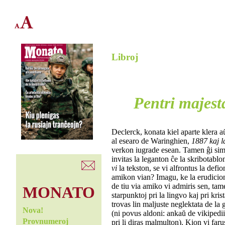
Libroj
Pentri majest
Declerck, konata kiel aparte klera aŭ
al esearo de Waringhien,
1887 kaj l
verkon iugrade esean. Tamen ĝi simi
invitas la leganton ĉe la skribotabl
vi
la tekston, se vi alfrontus la def
amikon vian? Imagu, ke la erudicion
de tiu via amiko vi admiris sen, tam
MONATO
starpunktoj pri la lingvo kaj pri kris
trovas lin maljuste neglektata de la g
Nova!
(ni povus aldoni: ankaŭ de vikipediis
Provnumeroj
pri li diras malmulton). Kion vi faru