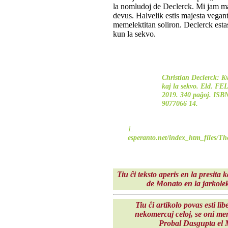
la nomludoj de Declerck. Mi jam ma
devus. Halvelik estis majesta veganto
memelektitan soliron. Declerck est
kun la sekvo.
Christian Declerck: K
kaj la sekvo. Eld. FE
2019. 340 paĝoj. ISB
9077066 14.
1
esperanto.net/index_htm_files/T
Tiu ĉi teksto aperis en la presita
de Monato en la
jarkole
Tiu ĉi artikolo povas esti li
nekomercaj celoj, se oni men
Probal Dasgupta el