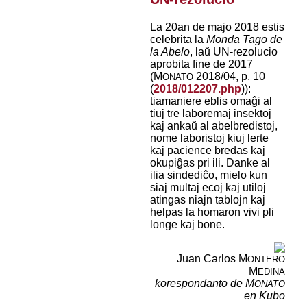
La 20an de majo 2018 estis
celebrita la
Monda Tago de
la Abelo
, laŭ UN-rezolucio
aprobita fine de 2017
(M
2018/04, p. 10
ONATO
(
2018/012207.php
)):
tiamaniere eblis omaĝi al
tiuj tre laboremaj insektoj
kaj ankaŭ al abelbredistoj,
nome laboristoj kiuj lerte
kaj pacience bredas kaj
okupiĝas pri ili. Danke al
ilia sindediĉo, mielo kun
siaj multaj ecoj kaj utiloj
atingas niajn tablojn kaj
helpas la homaron vivi pli
longe kaj bone.
Juan Carlos M
ONTERO
M
EDINA
korespondanto de M
ONATO
en Kubo