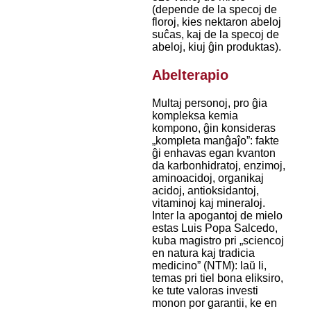
(depende de la specoj de
floroj, kies nektaron abeloj
suĉas, kaj de la specoj de
abeloj, kiuj ĝin produktas).
Abelterapio
Multaj personoj, pro ĝia
kompleksa kemia
kompono, ĝin konsideras
„kompleta manĝaĵo”: fakte
ĝi enhavas egan kvanton
da karbonhidratoj, enzimoj,
aminoacidoj, organikaj
acidoj, antioksidantoj,
vitaminoj kaj mineraloj.
Inter la apogantoj de mielo
estas Luis Popa Salcedo,
kuba magistro pri „sciencoj
en natura kaj tradicia
medicino” (NTM): laŭ li,
temas pri tiel bona eliksiro,
ke tute valoras investi
monon por garantii, ke en