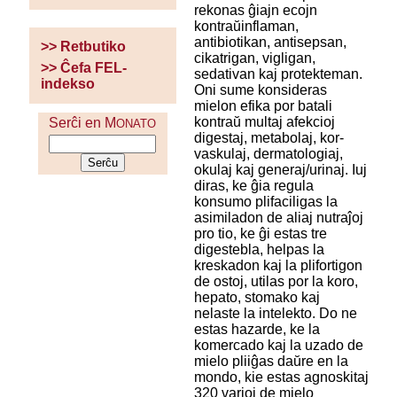
rekonas ĝiajn ecojn
kontraŭinflaman,
antibiotikan, antisepsan,
>> Retbutiko
cikatrigan, vigligan,
>> Ĉefa FEL-
sedativan kaj protekteman.
indekso
Oni sume konsideras
mielon efika por batali
kontraŭ multaj afekcioj
Serĉi en M
ONATO
digestaj, metabolaj, kor-
vaskulaj, dermatologiaj,
okulaj kaj generaj/urinaj. Iuj
diras, ke ĝia regula
konsumo plifaciligas la
asimiladon de aliaj nutraĵoj
pro tio, ke ĝi estas tre
digestebla, helpas la
kreskadon kaj la plifortigon
de ostoj, utilas por la koro,
hepato, stomako kaj
nelaste la intelekto. Do ne
estas hazarde, ke la
komercado kaj la uzado de
mielo pliiĝas daŭre en la
mondo, kie estas agnoskitaj
320 varioj de mielo