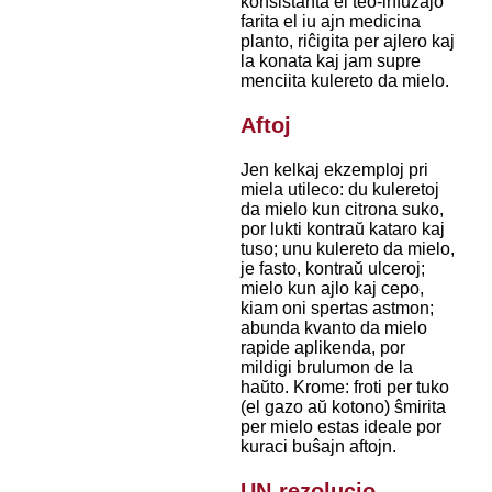
konsistanta el teo-infuzaĵo
farita el iu ajn medicina
planto, riĉigita per ajlero kaj
la konata kaj jam supre
menciita kulereto da mielo.
Aftoj
Jen kelkaj ekzemploj pri
miela utileco: du kuleretoj
da mielo kun citrona suko,
por lukti kontraŭ kataro kaj
tuso; unu kulereto da mielo,
je fasto, kontraŭ ulceroj;
mielo kun ajlo kaj cepo,
kiam oni spertas astmon;
abunda kvanto da mielo
rapide aplikenda, por
mildigi brulumon de la
haŭto. Krome: froti per tuko
(el gazo aŭ kotono) ŝmirita
per mielo estas ideale por
kuraci buŝajn aftojn.
UN-rezolucio