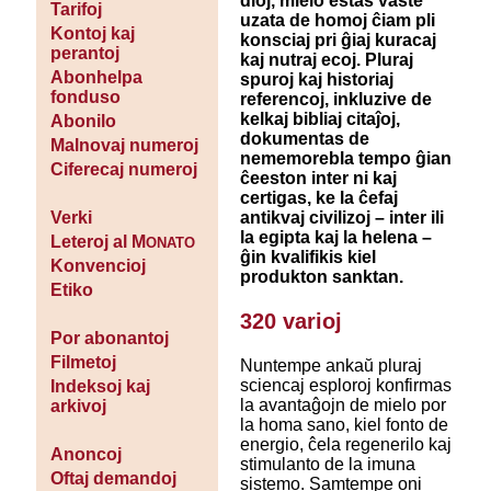
dioj, mielo estas vaste
Tarifoj
uzata de homoj ĉiam pli
Kontoj kaj
konsciaj pri ĝiaj kuracaj
perantoj
kaj nutraj ecoj. Pluraj
Abonhelpa
spuroj kaj historiaj
fonduso
referencoj, inkluzive de
kelkaj bibliaj citaĵoj,
Abonilo
dokumentas de
Malnovaj numeroj
nememorebla tempo ĝian
Ciferecaj numeroj
ĉeeston inter ni kaj
certigas, ke la ĉefaj
antikvaj civilizoj – inter ili
Verki
la egipta kaj la helena –
Leteroj al M
ONATO
ĝin kvalifikis kiel
Konvencioj
produkton sanktan.
Etiko
320 varioj
Por abonantoj
Filmetoj
Nuntempe ankaŭ pluraj
sciencaj esploroj konfirmas
Indeksoj kaj
la avantaĝojn de mielo por
arkivoj
la homa sano, kiel fonto de
energio, ĉela regenerilo kaj
Anoncoj
stimulanto de la imuna
Oftaj demandoj
sistemo. Samtempe oni