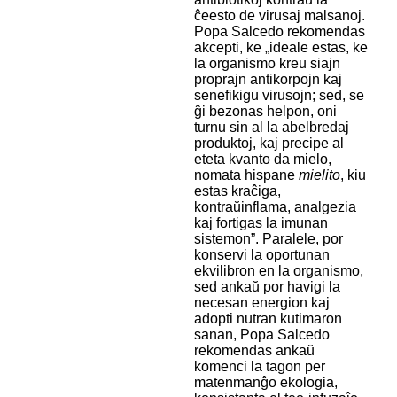
ĉeesto de virusaj malsanoj.
Popa Salcedo rekomendas
akcepti, ke „ideale estas, ke
la organismo kreu siajn
proprajn antikorpojn kaj
senefikigu virusojn; sed, se
ĝi bezonas helpon, oni
turnu sin al la abelbredaj
produktoj, kaj precipe al
eteta kvanto da mielo,
nomata hispane
mielito
, kiu
estas kraĉiga,
kontraŭinflama, analgezia
kaj fortigas la imunan
sistemon”. Paralele, por
konservi la oportunan
ekvilibron en la organismo,
sed ankaŭ por havigi la
necesan energion kaj
adopti nutran kutimaron
sanan, Popa Salcedo
rekomendas ankaŭ
komenci la tagon per
matenmanĝo ekologia,