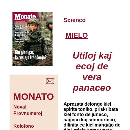
Scienco
MIELO
Utiloj kaj
ecoj de
vera
panaceo
MONATO
Aprezata delonge kiel
Nova!
spirita toniko, priskribata
Provnumeroj
kiel fonto de juneco,
saĝeco kaj senmorteco,
difinita eĉ kiel manĝaĵo de
Kolofono