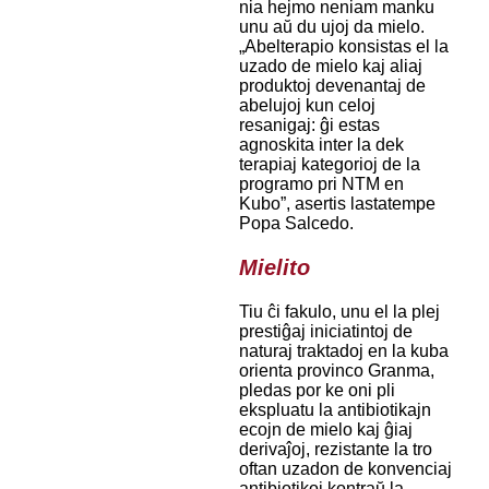
nia hejmo neniam manku
unu aŭ du ujoj da mielo.
„Abelterapio konsistas el la
uzado de mielo kaj aliaj
produktoj devenantaj de
abelujoj kun celoj
resanigaj: ĝi estas
agnoskita inter la dek
terapiaj kategorioj de la
programo pri NTM en
Kubo”, asertis lastatempe
Popa Salcedo.
Mielito
Tiu ĉi fakulo, unu el la plej
prestiĝaj iniciatintoj de
naturaj traktadoj en la kuba
orienta provinco Granma,
pledas por ke oni pli
ekspluatu la antibiotikajn
ecojn de mielo kaj ĝiaj
derivaĵoj, rezistante la tro
oftan uzadon de konvenciaj
antibiotikoj kontraŭ la