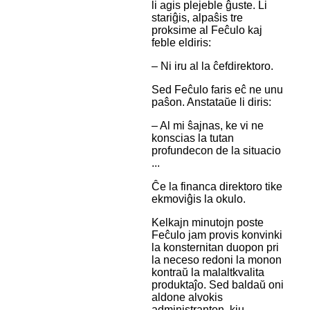
li agis plejeble ĝuste. Li
stariĝis, alpaŝis tre
proksime al Feĉulo kaj
feble eldiris:
– Ni iru al la ĉefdirektoro.
Sed Feĉulo faris eĉ ne unu
paŝon. Anstataŭe li diris:
– Al mi ŝajnas, ke vi ne
konscias la tutan
profundecon de la situacio
...
Ĉe la financa direktoro tike
ekmoviĝis la okulo.
Kelkajn minutojn poste
Feĉulo jam provis konvinki
la konsternitan duopon pri
la neceso redoni la monon
kontraŭ la malaltkvalita
produktaĵo. Sed baldaŭ oni
aldone alvokis
administranton, kiu