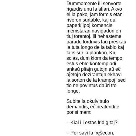
Dummomente ili senvorte
rigardis unu la alian. Akvo
el la pakoj jam formis etan
riveron surtable, kaj du
paperklipoj komencis
memstaran navigadon en
tiuj torentoj. Ili nehasteme
parade fordrivis laŭ preskaŭ
la tuta longo de la tablo kaj
falis sur la plankon. Kiu
scias, dum kiom da tempo
estus eble kontempladi
ankaŭ pliajn gutojn aŭ eĉ
aĵetojn dezirantajn ekhavi
la sorton de la krampoj, sed
tio ne povintus daŭri tro
longe.
Subite la okulvitrulo
demandis, eĉ neatendite
por si mem:
– Kial ili estas fridigitaj?
– Por savi la freŝecon,