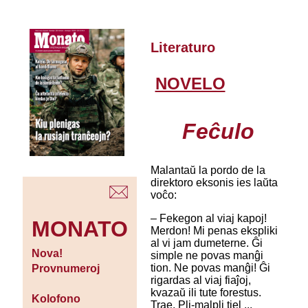
Literaturo
NOVELO
Feĉulo
Malantaŭ la pordo de la
direktoro eksonis ies laŭta
voĉo:
– Fekegon al viaj kapoj!
MONATO
Merdon! Mi penas ekspliki
al vi jam dumeterne. Ĝi
Nova!
simple ne povas manĝi
tion. Ne povas manĝi! Ĝi
Provnumeroj
rigardas al viaj fiaĵoj,
kvazaŭ ili tute forestus.
Kolofono
Trae. Pli-malpli tiel ...