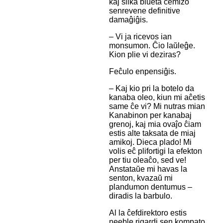
kaj silka blueta ĉemizo
senrevene definitive
damaĝiĝis.
– Vi ja ricevos ian
monsumon. Ĉio laŭleĝe.
Kion plie vi deziras?
Feĉulo enpensiĝis.
– Kaj kio pri la botelo da
kanaba oleo, kiun mi aĉetis
same ĉe vi? Mi nutras mian
Kanabinon per kanabaj
grenoj, kaj mia ovaĵo ĉiam
estis alte taksata de miaj
amikoj. Dieca plado! Mi
volis eĉ plifortigi la efekton
per tiu oleaĉo, sed ve!
Anstataŭe mi havas la
senton, kvazaŭ mi
plandumon dentumus –
diradis la barbulo.
Al la ĉefdirektoro estis
neeble rigardi sen kompato,