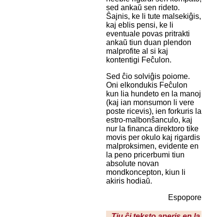
sed ankaŭ sen rideto.
Ŝajnis, ke li tute malsekiĝis,
kaj eblis pensi, ke li
eventuale povas pritrakti
ankaŭ tiun duan plendon
malprofite al si kaj
kontentigi Feĉulon.
Sed ĉio solviĝis poiome.
Oni elkondukis Feĉulon
kun lia hundeto en la manoj
(kaj ian monsumon li vere
poste ricevis), ien forkuris la
estro-malbonŝanculo, kaj
nur la financa direktoro tike
movis per okulo kaj rigardis
malproksimen, evidente en
la peno pricerbumi tiun
absolute novan
mondkoncepton, kiun li
akiris hodiaŭ.
Espopore
Tiu ĉi teksto aperis en la