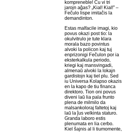
kompreneble! Ĉu vi tri
jarojn aĝas? „Kial! Kial!” –
Feĉulo lispe imitaĉis la
demandinton.
Estas malfacile imagi, kio
povus okazi post tio: la
okulvitrulo je tute klara
morala bazo povintus
alvoki la policon kaj tuj
enprizonigi Feĉulon por ia
eksterkalkula periodo,
kriegi kaj mansvingadi,
almenaŭ alvoki la lokajn
gardistojn kaj tiel plu. Sed
iu Universa Kolapso okazis
en la kapo de tiu financa
direktoro. Tion oni povus
diveni laŭ lia pala frunto
plena de milmilo da
malsankoloraj faltetoj kaj
laŭ la ĵus velkinta staturo.
Granda laboro estis
plenumata en lia cerbo.
Kiel ŝajnis al li tiumomente,