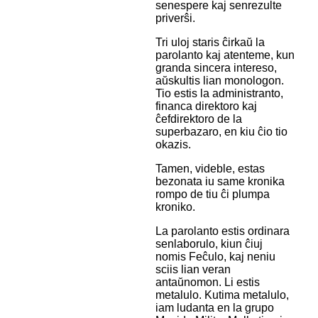
senespere kaj senrezulte
priverŝi.
Tri uloj staris ĉirkaŭ la
parolanto kaj atenteme, kun
granda sincera intereso,
aŭskultis lian monologon.
Tio estis la administranto,
financa direktoro kaj
ĉefdirektoro de la
superbazaro, en kiu ĉio tio
okazis.
Tamen, videble, estas
bezonata iu same kronika
rompo de tiu ĉi plumpa
kroniko.
La parolanto estis ordinara
senlaborulo, kiun ĉiuj
nomis Feĉulo, kaj neniu
sciis lian veran
antaŭnomon. Li estis
metalulo. Kutima metalulo,
iam ludanta en la grupo