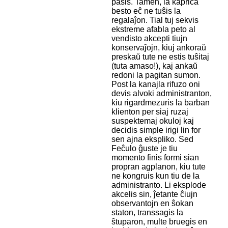
pasis. Tamen, la kaprica
besto eĉ ne tuŝis la
regalaĵon. Tial tuj sekvis
ekstreme afabla peto al
vendisto akcepti tiujn
konservaĵojn, kiuj ankoraŭ
preskaŭ tute ne estis tuŝitaj
(tuta amaso!), kaj ankaŭ
redoni la pagitan sumon.
Post la kanajla rifuzo oni
devis alvoki administranton,
kiu rigardmezuris la barban
klienton per siaj ruzaj
suspektemaj okuloj kaj
decidis simple irigi lin for
sen ajna ekspliko. Sed
Feĉulo ĝuste je tiu
momento finis formi sian
propran agplanon, kiu tute
ne kongruis kun tiu de la
administranto. Li eksplode
akcelis sin, ĵetante ĉiujn
observantojn en ŝokan
staton, transsagis la
ŝtuparon, multe bruegis en