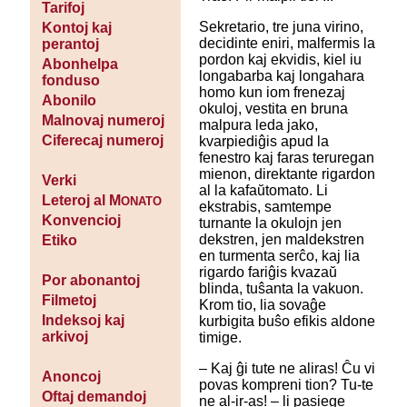
Tarifoj
Sekretario, tre juna virino,
Kontoj kaj
decidinte eniri, malfermis la
perantoj
pordon kaj ekvidis, kiel iu
Abonhelpa
longabarba kaj longahara
fonduso
homo kun iom frenezaj
Abonilo
okuloj, vestita en bruna
Malnovaj numeroj
malpura leda jako,
Ciferecaj numeroj
kvarpiediĝis apud la
fenestro kaj faras teruregan
mienon, direktante rigardon
Verki
al la kafaŭtomato. Li
Leteroj al M
ONATO
ekstrabis, samtempe
Konvencioj
turnante la okulojn jen
dekstren, jen maldekstren
Etiko
en turmenta serĉo, kaj lia
rigardo fariĝis kvazaŭ
Por abonantoj
blinda, tuŝanta la vakuon.
Filmetoj
Krom tio, lia sovaĝe
Indeksoj kaj
kurbigita buŝo efikis aldone
arkivoj
timige.
– Kaj ĝi tute ne aliras! Ĉu vi
Anoncoj
povas kompreni tion? Tu-te
Oftaj demandoj
ne al-ir-as! – li pasiege