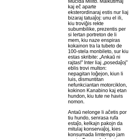
Mucida Milito. Malkutimaj
kaj eĉ aparte
eksterordinaraj estis nur liaj
bizaraj tatuaĵoj: unu el ili,
kiu troviĝis rekte
subumbilike, prezentis per
si lertan portreton de li
mem, kiu naze enspiras
kokainon tra la tubeto de
100-stela monbileto, sur kiu
estas skribite: „Ankaŭ ni
rajtas!” Inter liaj „posedaĵoj”
eblis trovi multon:
nepagitan loĝejon, kiun li
luis, dismuntitan
nefunkciantan motorciklon,
kokinon Kanabino kaj etan
hundon, kiu tute ne havis
nomon.
Antaŭ nelonge li aĉetis por
tiu hundo, senrasa rufa
estaĵo, kelkajn pakojn da
mitulaj konservaĵoj, kies
konsumada limtempo jam