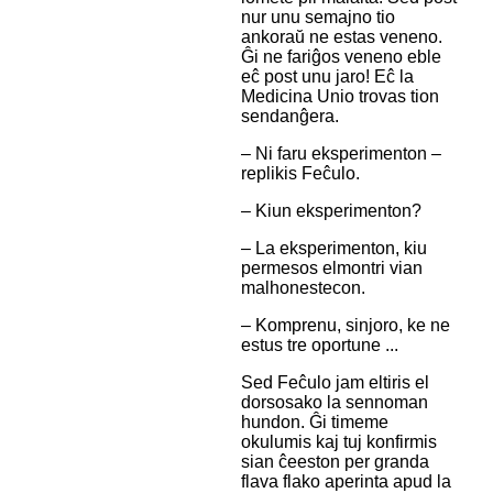
nur unu semajno tio
ankoraŭ ne estas veneno.
Ĝi ne fariĝos veneno eble
eĉ post unu jaro! Eĉ la
Medicina Unio trovas tion
sendanĝera.
– Ni faru eksperimenton –
replikis Feĉulo.
– Kiun eksperimenton?
– La eksperimenton, kiu
permesos elmontri vian
malhonestecon.
– Komprenu, sinjoro, ke ne
estus tre oportune ...
Sed Feĉulo jam eltiris el
dorsosako la sennoman
hundon. Ĝi timeme
okulumis kaj tuj konfirmis
sian ĉeeston per granda
flava flako aperinta apud la