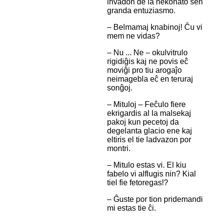
invadon de la nekonato sen
granda entuziasmo.
– Belmamaj knabinoj! Ĉu vi
mem ne vidas?
– Nu ... Ne – okulvitrulo
rigidiĝis kaj ne povis eĉ
moviĝi pro tiu arogaĵo
neimagebla eĉ en teruraj
sonĝoj.
– Mituloj – Feĉulo fiere
ekrigardis al la malsekaj
pakoj kun pecetoj da
degelanta glacio ene kaj
eltiris el tie ladvazon por
montri.
– Mitulo estas vi. El kiu
fabelo vi alflugis nin? Kial
tiel fie fetoregas!?
– Ĝuste por tion pridemandi
mi estas tie ĉi.