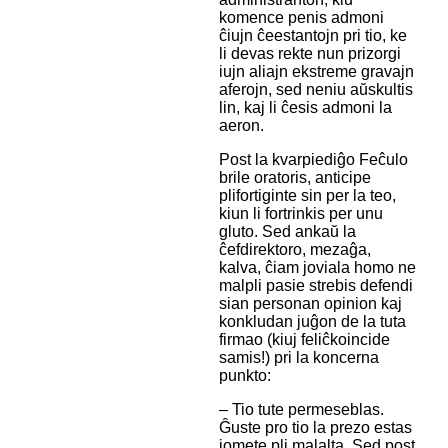
komence penis admoni
ĉiujn ĉeestantojn pri tio, ke
li devas rekte nun prizorgi
iujn aliajn ekstreme gravajn
aferojn, sed neniu aŭskultis
lin, kaj li ĉesis admoni la
aeron.
Post la kvarpiediĝo Feĉulo
brile oratoris, anticipe
plifortiginte sin per la teo,
kiun li fortrinkis per unu
gluto. Sed ankaŭ la
ĉefdirektoro, mezaĝa,
kalva, ĉiam joviala homo ne
malpli pasie strebis defendi
sian personan opinion kaj
konkludan juĝon de la tuta
firmao (kiuj feliĉkoincide
samis!) pri la koncerna
punkto:
– Tio tute permeseblas.
Ĝuste pro tio la prezo estas
iomete pli malalta. Sed post