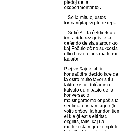
piedoj de la
eksperimentantoj.
– Se la mituloj estos
formanĝitaj, vi plene repa ...
– Sufiĉe! – la ĉefdirektoro
tro rapide rezignis je la
defendo de sia starpunkto,
kaj Feĉulo eĉ ne sukcesis
eltiri bovlon, nek malfermi
ladaĵon.
Plej verŝajne, al tiu
kontraŭdira decido fare de
la estro multe favoris tiu
fakto, ke tiu dolĉanima
kalvulo dum pasio de la
konversacio
malsingardeme enpaŝis la
senliman urinan lagon (li
volis enŝovi la hundon tien,
el kie ĝi estis eltirita),
ekglitis, falis, kaj lia
multekosta nigra kompleto