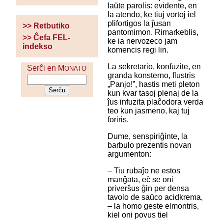
laŭte parolis: evidente, en
la atendo, ke tiuj vortoj iel
plifortigos la ĵusan
>> Retbutiko
pantomimon. Rimarkeblis,
>> Ĉefa FEL-
ke ia nervozeco jam
indekso
komencis regi lin.
La sekretario, konfuzite, en
Serĉi en M
ONATO
granda konsterno, flustris
„Panjo!”, hastis meti pleton
kun kvar tasoj plenaj de la
ĵus infuzita plaĉodora verda
teo kun jasmeno, kaj tuj
foriris.
Dume, senspiriĝinte, la
barbulo prezentis novan
argumenton:
– Tiu rubaĵo ne estos
manĝata, eĉ se oni
priverŝus ĝin per densa
tavolo de saŭco acidkrema,
– la homo geste elmontris,
kiel oni povus tiel