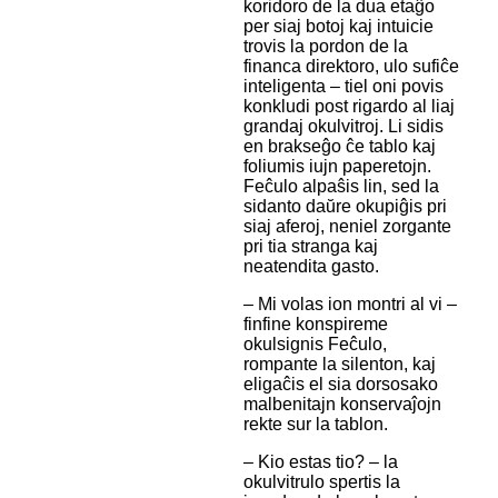
koridoro de la dua etaĝo
per siaj botoj kaj intuicie
trovis la pordon de la
financa direktoro, ulo sufiĉe
inteligenta – tiel oni povis
konkludi post rigardo al liaj
grandaj okulvitroj. Li sidis
en brakseĝo ĉe tablo kaj
foliumis iujn paperetojn.
Feĉulo alpaŝis lin, sed la
sidanto daŭre okupiĝis pri
siaj aferoj, neniel zorgante
pri tia stranga kaj
neatendita gasto.
– Mi volas ion montri al vi –
finfine konspireme
okulsignis Feĉulo,
rompante la silenton, kaj
eligaĉis el sia dorsosako
malbenitajn konservaĵojn
rekte sur la tablon.
– Kio estas tio? – la
okulvitrulo spertis la