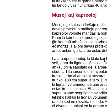
la frakseno estus granda perdo p
tiu lando vivas nur ĉirkaŭ 40 arb
Musoj kaj kapreoloj
Musoj ege ŝatas la freŝajn radik
devas protekti la radikojn per re
kapreoloj volonte manĝas la bo
Kiam la korno de kapreolo jukas,
ĝin kontraŭ arboŝelo kaj la arbo
eĉ mortas. Tial oni devas protekt
arbotrunkon ĝis la arbo estas de
La arbarposedantoj, la ŝtato kaj l
scii, kiom da ligno estiĝas kie. O
ankaŭ pri la sanstato de la arbar
ekde la 18a jarcento oni inventar
iras de arbo al arbo kaj mezuras
trunkoj 130 cm super la tero. El t
la lignan volumenon de unu arbo
estas tre multekosta. Eblas ankaŭ
supre uzante senpilotan aviadilo
tekniko kalkuli la lignan volumen
rapida sed ne ekzakta metodo. A
el diversaj punktoj en la arbaro 