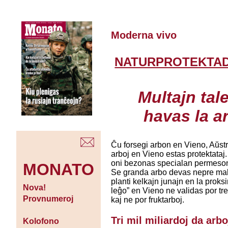
Moderna vivo
NATURPROTEKTA
Multajn tal
havas la a
Ĉu forsegi arbon en Vieno, Aŭstr
arboj en Vieno estas protektataj.
oni bezonas specialan permeso
MONATO
Se granda arbo devas nepre mal
planti kelkajn junajn en la proks
Nova!
leĝo” en Vieno ne validas por tre
Provnumeroj
kaj ne por fruktarboj.
Tri mil miliardoj da arbo
Kolofono