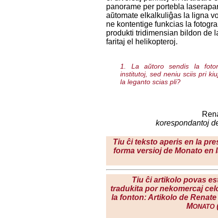
panorame per portebla laserapar
aŭtomate elkalkuliĝas la ligna 
ne kontentige funkcias la fotogr
produkti tridimensian bildon de la
faritaj el helikopteroj.
1. La aŭtoro sendis la foton 
institutoj, sed neniu sciis pri ki
la leganto scias pli?
Rena
korespondantoj d
Tiu ĉi teksto aperis en la pre
forma versioj de Monato en l
Tiu ĉi artikolo povas est
tradukita por nekomercaj cel
la fonton: Artikolo de Renate
M
ONATO