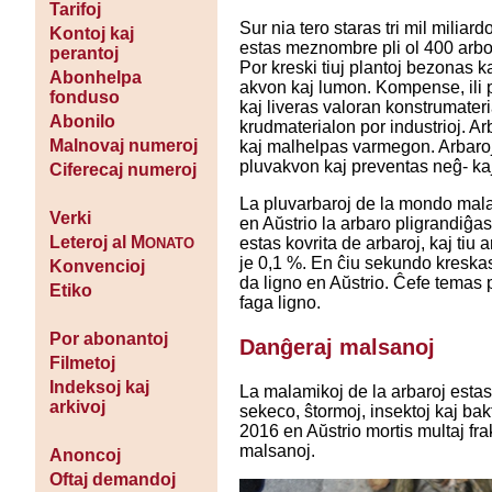
Tarifoj
Sur nia tero staras tri mil miliardo
Kontoj kaj
estas meznombre pli ol 400 arb
perantoj
Por kreski tiuj plantoj bezonas 
Abonhelpa
akvon kaj lumon. Kompense, ili 
fonduso
kaj liveras valoran konstrumater
Abonilo
krudmaterialon por industrioj. 
Malnovaj numeroj
kaj malhelpas varmegon. Arbaroj
pluvakvon kaj preventas neĝ- kaj
Ciferecaj numeroj
La pluvarbaroj de la mondo mal
Verki
en Aŭstrio la arbaro pligrandiĝa
Leteroj al M
estas kovrita de arbaroj, kaj tiu 
ONATO
je 0,1 %. En ĉiu sekundo kreska
Konvencioj
da ligno en Aŭstrio. Ĉefe temas p
Etiko
faga ligno.
Por abonantoj
Danĝeraj malsanoj
Filmetoj
Indeksoj kaj
La malamikoj de la arbaroj esta
arkivoj
sekeco, ŝtormoj, insektoj kaj bak
2016 en Aŭstrio mortis multaj fra
malsanoj.
Anoncoj
Oftaj demandoj