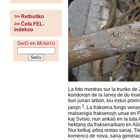
>> Retbutiko
>> Ĉefa FEL-
indekso
Serĉi en M
ONATO
La foto montras sur la trunko de 
koridorojn de la larvoj de du inse
tiun junan arbon, kiu estus povint
1
jarojn
. La fraksena fungo venas
malsanigis fraksenojn unue en 
kaj Svisio, nun ankaŭ en la tuta 
hektaroj da fraksenarbaro en Aŭs
Nur kelkaj arboj restas sanaj. Ti
komenco de nova, sana generac