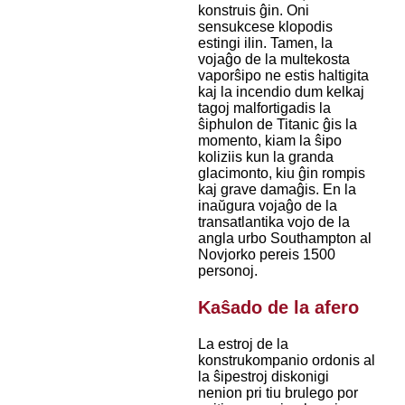
konstruis ĝin. Oni
sensukcese klopodis
estingi ilin. Tamen, la
vojaĝo de la multekosta
vaporŝipo ne estis haltigita
kaj la incendio dum kelkaj
tagoj malfortigadis la
ŝiphulon de Titanic ĝis la
momento, kiam la ŝipo
koliziis kun la granda
glacimonto, kiu ĝin rompis
kaj grave damaĝis. En la
inaŭgura vojaĝo de la
transatlantika vojo de la
angla urbo Southampton al
Novjorko pereis 1500
personoj.
Kaŝado de la afero
La estroj de la
konstrukompanio ordonis al
la ŝipestroj diskonigi
nenion pri tiu brulego por