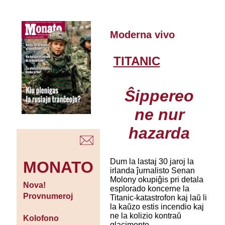
Moderna vivo
TITANIC
Ŝippereo
ne nur
hazarda
Dum la lastaj 30 jaroj la
MONATO
irlanda ĵurnalisto Senan
Molony okupiĝis pri detala
Nova!
esplorado koncerne la
Provnumeroj
Titanic-katastrofon kaj laŭ li
la kaŭzo estis incendio kaj
ne la kolizio kontraŭ
Kolofono
glacimonto.