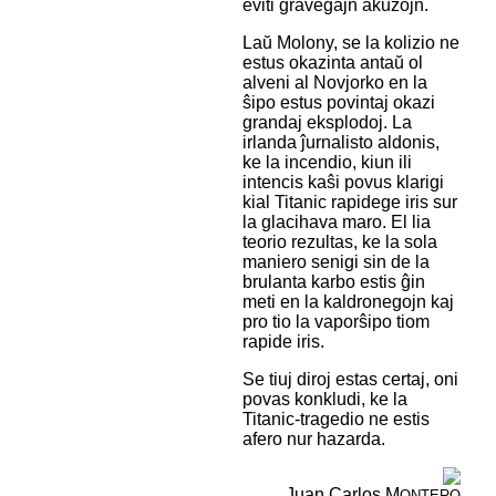
eviti gravegajn akuzojn.
Laŭ Molony, se la kolizio ne
estus okazinta antaŭ ol
alveni al Novjorko en la
ŝipo estus povintaj okazi
grandaj eksplodoj. La
irlanda ĵurnalisto aldonis,
ke la incendio, kiun ili
intencis kaŝi povus klarigi
kial Titanic rapidege iris sur
la glacihava maro. El lia
teorio rezultas, ke la sola
maniero senigi sin de la
brulanta karbo estis ĝin
meti en la kaldronegojn kaj
pro tio la vaporŝipo tiom
rapide iris.
Se tiuj diroj estas certaj, oni
povas konkludi, ke la
Titanic-tragedio ne estis
afero nur hazarda.
Juan Carlos M
ONTERO