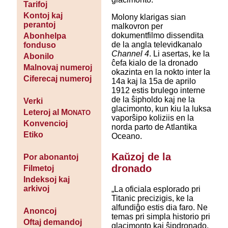
Tarifoj
Kontoj kaj
Molony klarigas sian
perantoj
malkovron per
dokumentfilmo dissendita
Abonhelpa
de la angla televidkanalo
fonduso
Channel 4
. Li asertas, ke la
Abonilo
ĉefa kialo de la dronado
Malnovaj numeroj
okazinta en la nokto inter la
Ciferecaj numeroj
14a kaj la 15a de aprilo
1912 estis brulego interne
de la ŝipholdo kaj ne la
Verki
glacimonto, kun kiu la luksa
Leteroj al M
ONATO
vaporŝipo koliziis en la
Konvencioj
norda parto de Atlantika
Etiko
Oceano.
Kaŭzoj de la
Por abonantoj
dronado
Filmetoj
Indeksoj kaj
arkivoj
„La oficiala esplorado pri
Titanic precizigis, ke la
alfundiĝo estis dia faro. Ne
Anoncoj
temas pri simpla historio pri
Oftaj demandoj
glacimonto kaj ŝipdronado,