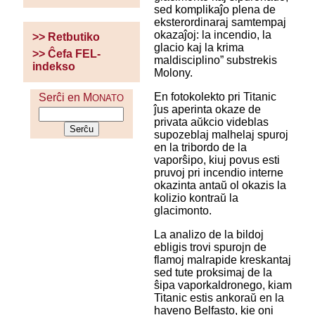
sed komplikaĵo plena de
eksterordinaraj samtempaj
okazaĵoj: la incendio, la
>> Retbutiko
glacio kaj la krima
>> Ĉefa FEL-
maldisciplino” substrekis
indekso
Molony.
En fotokolekto pri Titanic
Serĉi en M
ONATO
ĵus aperinta okaze de
privata aŭkcio videblas
supozeblaj malhelaj spuroj
en la tribordo de la
vaporŝipo, kiuj povus esti
pruvoj pri incendio interne
okazinta antaŭ ol okazis la
kolizio kontraŭ la
glacimonto.
La analizo de la bildoj
ebligis trovi spurojn de
flamoj malrapide kreskantaj
sed tute proksimaj de la
ŝipa vaporkaldronego, kiam
Titanic estis ankoraŭ en la
haveno Belfasto, kie oni