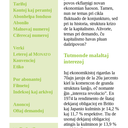
povos ekflamigi novan
Tarifoj
ekonomian ĥaoson. Tamen,
Kontoj kaj perantoj
nun ne temas pri cikla
Abonhelpa fonduso
fluktuado de konjunkturo, sed
Abonilo
pri iu historia, struktura krizo
de la kapitalismo. Alivorte,
Malnovaj numeroj
temas pri demando, ĉu
Ciferecaj numeroj
kapitalismo havas pluan
daŭripovon?
Verki
Leteroj al M
Tutmonde malaltaj
ONATO
Konvencioj
interezoj
Etiko
Iuj ekonomikistoj rigardas la
70ajn jarojn de la 20a jarcento
Por abonantoj
kiel la komencon de granda
Filmetoj
struktura ŝanĝo, eĉ nomante
Indeksoj kaj arkivoj
ĝin „intereza revolucio”. En
1974 la rendimento de ŝtataj
dekjaraj obligacioj en Britio
Anoncoj
kaj Japanio kulminis je 14,2 %
Oftaj demandoj
kaj 11,7 % respektive. Tiu de
usonaj dekjaraj obligacioj
atingis la kulminon je 13,9 %