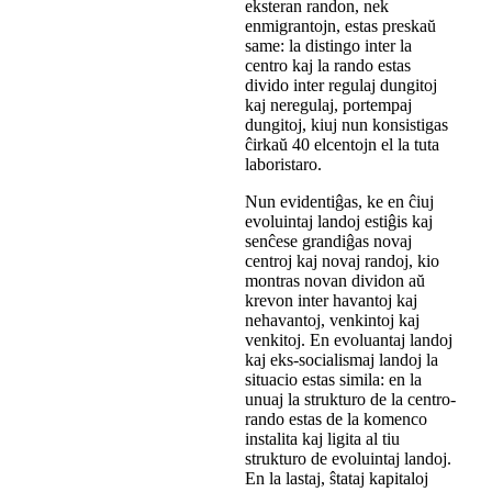
eksteran randon, nek
enmigrantojn, estas preskaŭ
same: la distingo inter la
centro kaj la rando estas
divido inter regulaj dungitoj
kaj neregulaj, portempaj
dungitoj, kiuj nun konsistigas
ĉirkaŭ 40 elcentojn el la tuta
laboristaro.
Nun evidentiĝas, ke en ĉiuj
evoluintaj landoj estiĝis kaj
senĉese grandiĝas novaj
centroj kaj novaj randoj, kio
montras novan dividon aŭ
krevon inter havantoj kaj
nehavantoj, venkintoj kaj
venkitoj. En evoluantaj landoj
kaj eks-socialismaj landoj la
situacio estas simila: en la
unuaj la strukturo de la centro-
rando estas de la komenco
instalita kaj ligita al tiu
strukturo de evoluintaj landoj.
En la lastaj, ŝtataj kapitaloj