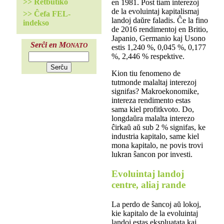
>> Retbutiko
en 1981. Post tiam interezoj
de la evoluintaj kapitalismaj
>> Ĉefa FEL-
landoj daŭre faladis. Ĉe la fino
indekso
de 2016 rendimentoj en Britio,
Japanio, Germanio kaj Usono
Serĉi en M
ONATO
estis 1,240 %, 0,045 %, 0,177
%, 2,446 % respektive.
Kion tiu fenomeno de
tutmonde malaltaj interezoj
signifas? Makroekonomike,
intereza rendimento estas
sama kiel profitkvoto. Do,
longdaŭra malalta interezo
ĉirkaŭ aŭ sub 2 % signifas, ke
industria kapitalo, same kiel
mona kapitalo, ne povis trovi
lukran ŝancon por investi.
Evoluintaj landoj
centre, aliaj rande
La perdo de ŝancoj aŭ lokoj,
kie kapitalo de la evoluintaj
landoj estas ekspluatata kaj