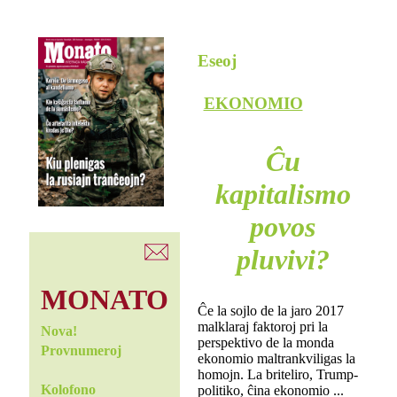
Eseoj
EKONOMIO
Ĉu
kapitalismo
povos
pluvivi?
MONATO
Ĉe la sojlo de la jaro 2017
malklaraj faktoroj pri la
Nova!
perspektivo de la monda
Provnumeroj
ekonomio maltrankviligas la
homojn. La briteliro, Trump-
Kolofono
politiko, ĉina ekonomio ...