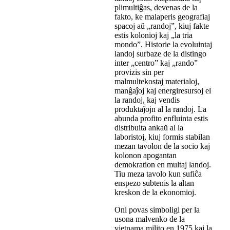
plimultiĝas, devenas de la
fakto, ke malaperis geografiaj
spacoj aŭ „randoj”, kiuj fakte
estis kolonioj kaj „la tria
mondo”. Historie la evoluintaj
landoj surbaze de la distingo
inter „centro” kaj „rando”
provizis sin per
malmultekostaj materialoj,
manĝaĵoj kaj energiresursoj el
la randoj, kaj vendis
produktaĵojn al la randoj. La
abunda profito enfluinta estis
distribuita ankaŭ al la
laboristoj, kiuj formis stabilan
mezan tavolon de la socio kaj
kolonon apogantan
demokration en multaj landoj.
Tiu meza tavolo kun sufiĉa
enspezo subtenis la altan
kreskon de la ekonomioj.
Oni povas simboligi per la
usona malvenko de la
vjetnama milito en 1975 kaj la