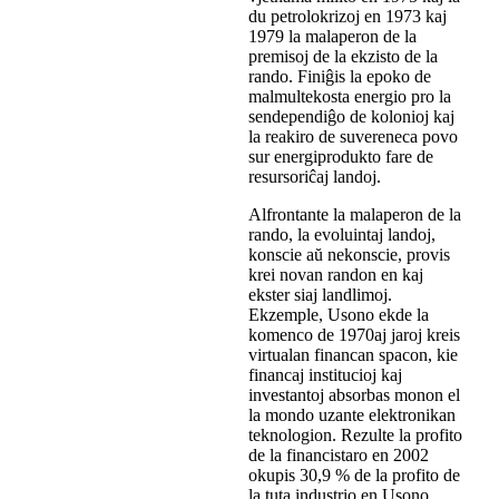
du petrolokrizoj en 1973 kaj
1979 la malaperon de la
premisoj de la ekzisto de la
rando. Finiĝis la epoko de
malmultekosta energio pro la
sendependiĝo de kolonioj kaj
la reakiro de suvereneca povo
sur energiprodukto fare de
resursoriĉaj landoj.
Alfrontante la malaperon de la
rando, la evoluintaj landoj,
konscie aŭ nekonscie, provis
krei novan randon en kaj
ekster siaj landlimoj.
Ekzemple, Usono ekde la
komenco de 1970aj jaroj kreis
virtualan financan spacon, kie
financaj institucioj kaj
investantoj absorbas monon el
la mondo uzante elektronikan
teknologion. Rezulte la profito
de la financistaro en 2002
okupis 30,9 % de la profito de
la tuta industrio en Usono,