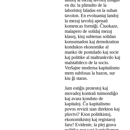
en du: la plimulto de la
laboristoj faladas en la suban
tavolon. En evoluantaj landoj
la mezaj tavoloj apenaŭ
komencas formiĝi. Ĉiuokaze,
malapero de solidaj mezaj
klasoj, kiuj subtenas solidan
konsumadon kaj demokration
kondukos ekonomike al
manko de postulado kaj socie
kaj politike al maltrankvilo kaj
malstabileco de la socio.
Verŝajne moderna kapitalismo
mem subfosas la bazon, sur
kiu ĝi staras.
Jam estiĝis protestoj kaj
movadoj kontraŭ tutmondiĝo
kaj avara konduto de
kapitaloj. Ĉu kapitalismo
povos revizii sian direkton kaj
pluvivi? Kion politikistoj,
ekonomikistoj kaj registaroj
faru? Evidente, la plej grava
politiko por savi kapitalismon