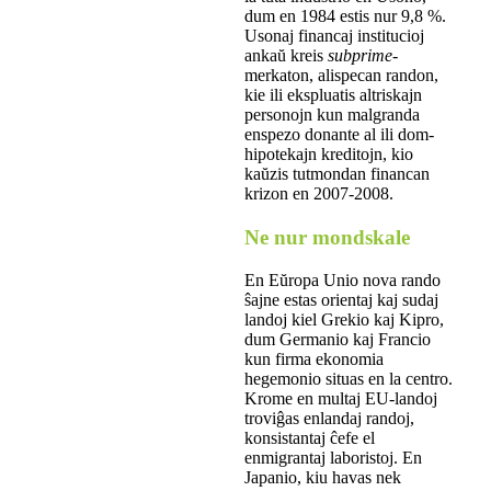
dum en 1984 estis nur 9,8 %.
Usonaj financaj institucioj
ankaŭ kreis
subprime
-
merkaton, alispecan randon,
kie ili ekspluatis altriskajn
personojn kun malgranda
enspezo donante al ili dom-
hipotekajn kreditojn, kio
kaŭzis tutmondan financan
krizon en 2007-2008.
Ne nur mondskale
En Eŭropa Unio nova rando
ŝajne estas orientaj kaj sudaj
landoj kiel Grekio kaj Kipro,
dum Germanio kaj Francio
kun firma ekonomia
hegemonio situas en la centro.
Krome en multaj EU-landoj
troviĝas enlandaj randoj,
konsistantaj ĉefe el
enmigrantaj laboristoj. En
Japanio, kiu havas nek