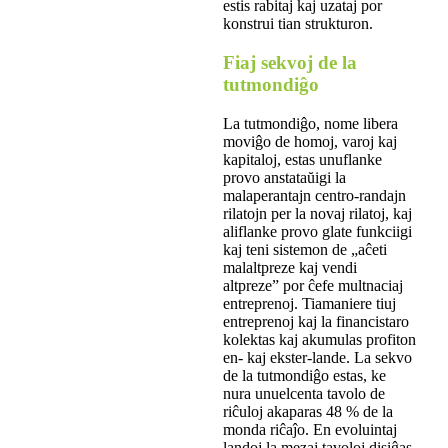
estis rabitaj kaj uzataj por
konstrui tian strukturon.
Fiaj sekvoj de la
tutmondiĝo
La tutmondiĝo, nome libera
moviĝo de homoj, varoj kaj
kapitaloj, estas unuflanke
provo anstataŭigi la
malaperantajn centro-randajn
rilatojn per la novaj rilatoj, kaj
aliflanke provo glate funkciigi
kaj teni sistemon de „aĉeti
malaltpreze kaj vendi
altpreze” por ĉefe multnaciaj
entreprenoj. Tiamaniere tiuj
entreprenoj kaj la financistaro
kolektas kaj akumulas profiton
en- kaj ekster-lande. La sekvo
de la tutmondiĝo estas, ke
nura unuelcenta tavolo de
riĉuloj akaparas 48 % de la
monda riĉaĵo. En evoluintaj
landoj la mezaj tavoloj disiĝas