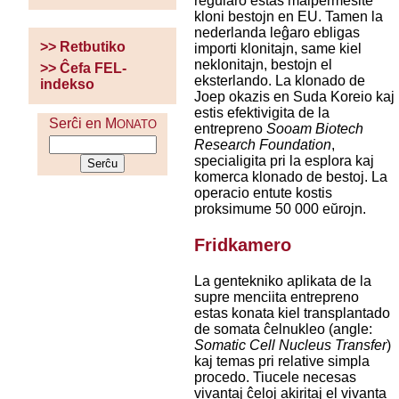
regularo estas malpermesite
kloni bestojn en EU. Tamen la
nederlanda leĝaro ebligas
>> Retbutiko
importi klonitajn, same kiel
neklonitajn, bestojn el
>> Ĉefa FEL-
eksterlando. La klonado de
indekso
Joep okazis en Suda Koreio kaj
estis efektivigita de la
Serĉi en M
ONATO
entrepreno
Sooam Biotech
Research Foundation
,
specialigita pri la esplora kaj
komerca klonado de bestoj. La
operacio entute kostis
proksimume 50 000 eŭrojn.
Fridkamero
La gentekniko aplikata de la
supre menciita entrepreno
estas konata kiel transplantado
de somata ĉelnukleo (angle:
Somatic Cell Nucleus Transfer
)
kaj temas pri relative simpla
procedo. Tiucele necesas
vivantaj ĉeloj akiritaj el vivanta