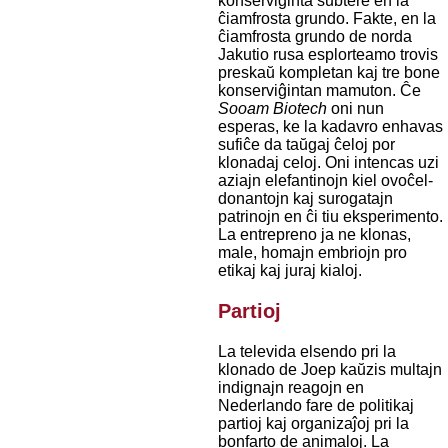
konserviĝinta subtere en la
ĉiamfrosta grundo. Fakte, en la
ĉiamfrosta grundo de norda
Jakutio rusa esplorteamo trovis
preskaŭ kompletan kaj tre bone
konserviĝintan mamuton. Ĉe
Sooam Biotech
oni nun
esperas, ke la kadavro enhavas
sufiĉe da taŭgaj ĉeloj por
klonadaj celoj. Oni intencas uzi
aziajn elefantinojn kiel ovoĉel-
donantojn kaj surogatajn
patrinojn en ĉi tiu eksperimento.
La entrepreno ja ne klonas,
male, homajn embriojn pro
etikaj kaj juraj kialoj.
Partioj
La televida elsendo pri la
klonado de Joep kaŭzis multajn
indignajn reagojn en
Nederlando fare de politikaj
partioj kaj organizaĵoj pri la
bonfarto de animaloj. La