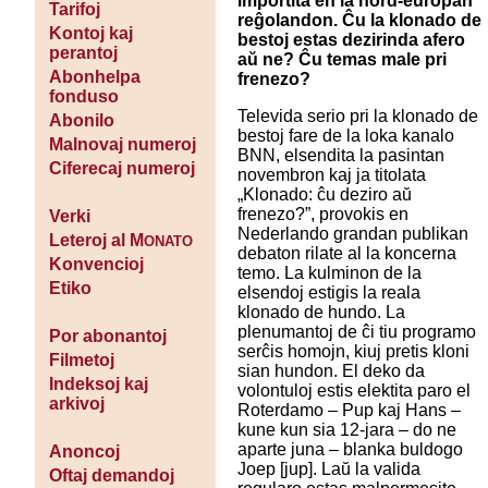
importita en la nord-eŭropan
Tarifoj
reĝolandon. Ĉu la klonado de
Kontoj kaj
bestoj estas dezirinda afero
perantoj
aŭ ne? Ĉu temas male pri
Abonhelpa
frenezo?
fonduso
Televida serio pri la klonado de
Abonilo
bestoj fare de la loka kanalo
Malnovaj numeroj
BNN, elsendita la pasintan
Ciferecaj numeroj
novembron kaj ja titolata
„Klonado: ĉu deziro aŭ
frenezo?”, provokis en
Verki
Nederlando grandan publikan
Leteroj al M
ONATO
debaton rilate al la koncerna
Konvencioj
temo. La kulminon de la
Etiko
elsendoj estigis la reala
klonado de hundo. La
plenumantoj de ĉi tiu programo
Por abonantoj
serĉis homojn, kiuj pretis kloni
Filmetoj
sian hundon. El deko da
Indeksoj kaj
volontuloj estis elektita paro el
arkivoj
Roterdamo – Pup kaj Hans –
kune kun sia 12-jara – do ne
aparte juna – blanka buldogo
Anoncoj
Joep [jup]. Laŭ la valida
Oftaj demandoj