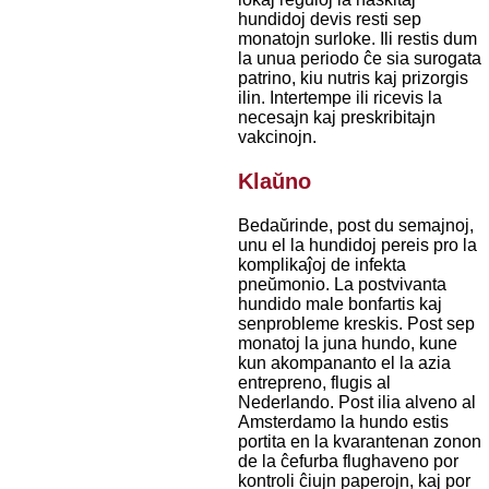
hundidoj devis resti sep
monatojn surloke. Ili restis dum
la unua periodo ĉe sia surogata
patrino, kiu nutris kaj prizorgis
ilin. Intertempe ili ricevis la
necesajn kaj preskribitajn
vakcinojn.
Klaŭno
Bedaŭrinde, post du semajnoj,
unu el la hundidoj pereis pro la
komplikaĵoj de infekta
pneŭmonio. La postvivanta
hundido male bonfartis kaj
senprobleme kreskis. Post sep
monatoj la juna hundo, kune
kun akompananto el la azia
entrepreno, flugis al
Nederlando. Post ilia alveno al
Amsterdamo la hundo estis
portita en la kvarantenan zonon
de la ĉefurba flughaveno por
kontroli ĉiujn paperojn, kaj por