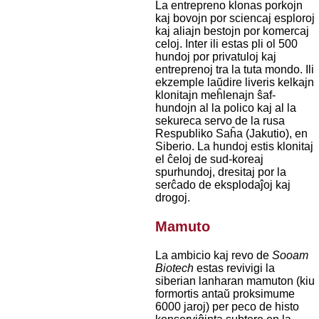
La entrepreno klonas porkojn
kaj bovojn por sciencaj esploroj
kaj aliajn bestojn por komercaj
celoj. Inter ili estas pli ol 500
hundoj por privatuloj kaj
entreprenoj tra la tuta mondo. Ili
ekzemple laŭdire liveris kelkajn
klonitajn meĥlenajn ŝaf-
hundojn al la polico kaj al la
sekureca servo de la rusa
Respubliko Saĥa (Jakutio), en
Siberio. La hundoj estis klonitaj
el ĉeloj de sud-koreaj
spurhundoj, dresitaj por la
serĉado de eksplodaĵoj kaj
drogoj.
Mamuto
La ambicio kaj revo de
Sooam
Biotech
estas revivigi la
siberian lanharan mamuton (kiu
formortis antaŭ proksimume
6000 jaroj) per peco de histo