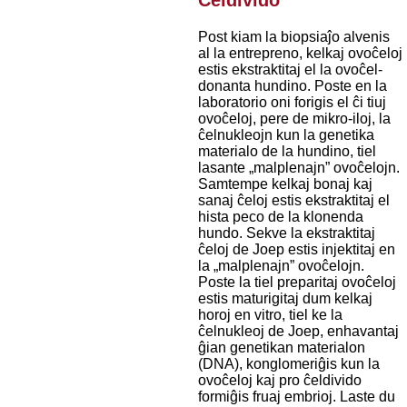
Ĉeldivido
Post kiam la biopsiaĵo alvenis
al la entrepreno, kelkaj ovoĉeloj
estis ekstraktitaj el la ovoĉel-
donanta hundino. Poste en la
laboratorio oni forigis el ĉi tiuj
ovoĉeloj, pere de mikro-iloj, la
ĉelnukleojn kun la genetika
materialo de la hundino, tiel
lasante „malplenajn” ovoĉelojn.
Samtempe kelkaj bonaj kaj
sanaj ĉeloj estis ekstraktitaj el
hista peco de la klonenda
hundo. Sekve la ekstraktitaj
ĉeloj de Joep estis injektitaj en
la „malplenajn” ovoĉelojn.
Poste la tiel preparitaj ovoĉeloj
estis maturigitaj dum kelkaj
horoj en vitro, tiel ke la
ĉelnukleoj de Joep, enhavantaj
ĝian genetikan materialon
(DNA), konglomeriĝis kun la
ovoĉeloj kaj pro ĉeldivido
formiĝis fruaj embrioj. Laste du