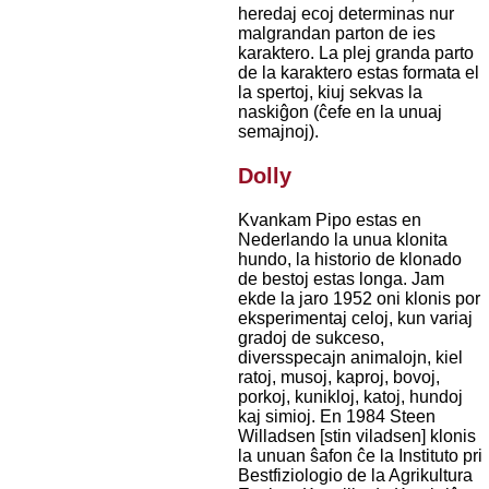
heredaj ecoj determinas nur
malgrandan parton de ies
karaktero. La plej granda parto
de la karaktero estas formata el
la spertoj, kiuj sekvas la
naskiĝon (ĉefe en la unuaj
semajnoj).
Dolly
Kvankam Pipo estas en
Nederlando la unua klonita
hundo, la historio de klonado
de bestoj estas longa. Jam
ekde la jaro 1952 oni klonis por
eksperimentaj celoj, kun variaj
gradoj de sukceso,
diversspecajn animalojn, kiel
ratoj, musoj, kaproj, bovoj,
porkoj, kunikloj, katoj, hundoj
kaj simioj. En 1984 Steen
Willadsen [stin viladsen] klonis
la unuan ŝafon ĉe la Instituto pri
Bestfiziologio de la Agrikultura