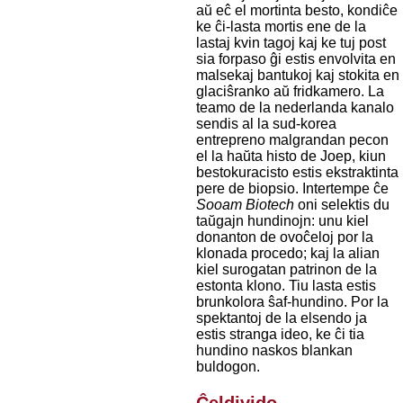
aŭ eĉ el mortinta besto, kondiĉe
ke ĉi-lasta mortis ene de la
lastaj kvin tagoj kaj ke tuj post
sia forpaso ĝi estis envolvita en
malsekaj bantukoj kaj stokita en
glaciŝranko aŭ fridkamero. La
teamo de la nederlanda kanalo
sendis al la sud-korea
entrepreno malgrandan pecon
el la haŭta histo de Joep, kiun
bestokuracisto estis ekstraktinta
pere de biopsio. Intertempe ĉe
Sooam Biotech
oni selektis du
taŭgajn hundinojn: unu kiel
donanton de ovoĉeloj por la
klonada procedo; kaj la alian
kiel surogatan patrinon de la
estonta klono. Tiu lasta estis
brunkolora ŝaf-hundino. Por la
spektantoj de la elsendo ja
estis stranga ideo, ke ĉi tia
hundino naskos blankan
buldogon.