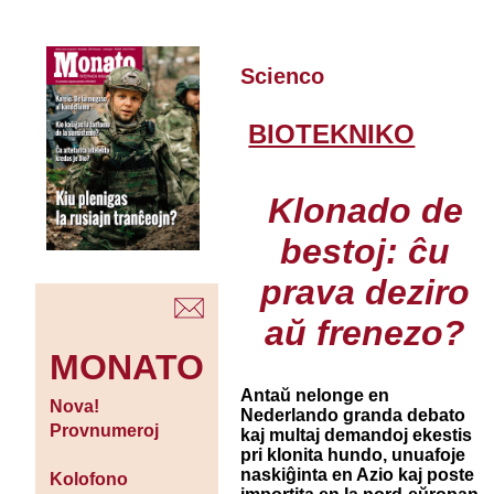
Scienco
BIOTEKNIKO
Klonado de
bestoj: ĉu
prava deziro
aŭ frenezo?
MONATO
Antaŭ nelonge en
Nova!
Nederlando granda debato
Provnumeroj
kaj multaj demandoj ekestis
pri klonita hundo, unuafoje
naskiĝinta en Azio kaj poste
Kolofono