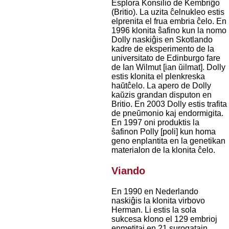
Esplora Konsilio de Kembriĝo
(Britio). La uzita ĉelnukleo estis
elprenita el frua embria ĉelo. En
1996 klonita ŝafino kun la nomo
Dolly naskiĝis en Skotlando
kadre de eksperimento de la
universitato de Edinburgo fare
de Ian Wilmut [ian ŭilmat]. Dolly
estis klonita el plenkreska
haŭtĉelo. La apero de Dolly
kaŭzis grandan disputon en
Britio. En 2003 Dolly estis trafita
de pneŭmonio kaj endormigita.
En 1997 oni produktis la
ŝafinon Polly [poli] kun homa
geno enplantita en la genetikan
materialon de la klonita ĉelo.
Viando
En 1990 en Nederlando
naskiĝis la klonita virbovo
Herman. Li estis la sola
sukcesa klono el 129 embrioj
enmetitaj en 21 surogatajn