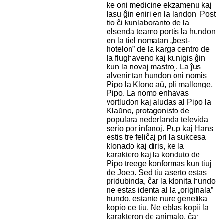
ke oni medicine ekzamenu kaj
lasu ĝin eniri en la landon. Post
tio ĉi kunlaboranto de la
elsenda teamo portis la hundon
en la tiel nomatan „best-
hotelon” de la karga centro de
la flughaveno kaj kunigis ĝin
kun la novaj mastroj. La ĵus
alvenintan hundon oni nomis
Pipo la Klono aŭ, pli mallonge,
Pipo. La nomo enhavas
vortludon kaj aludas al Pipo la
Klaŭno, protagonisto de
populara nederlanda televida
serio por infanoj. Pup kaj Hans
estis tre feliĉaj pri la sukcesa
klonado kaj diris, ke la
karaktero kaj la konduto de
Pipo treege konformas kun tiuj
de Joep. Sed tiu aserto estas
pridubinda, ĉar la klonita hundo
ne estas identa al la „originala”
hundo, estante nure genetika
kopio de tiu. Ne eblas kopii la
karakteron de animalo, ĉar