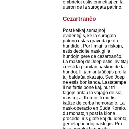
embrietoj estis enmetitaj en la
uteron de la surogata patrino.
Cezartranĉo
Post kelkaj semajnoj
evidentiĝis, ke la surogata
patrino estas graveda je du
hundidoj. Por limigi la riskojn,
estis decidite naskigi la
hundojn pere de cezartranĉo.
La mastroj de Joep estis invititaj
ĉeesti la planitan naskon de la
hundoj. Ili jam antaŭĝojis pro la
tuj baldaŭa okazaĵo. Sed Joep
ne estis bonŝanca. Lastatempe
li ne fartis bone kaj, nur tri
tagojn antaŭ la vojaĝo de siaj
mastroj al Koreio, li mortis
kaŭze de cerba hemoragio. La
nask-operacio en Suda Koreio,
du monatojn post la klona
procedo, iris glate kaj du identaj
ĝemelaj hundoj naskiĝis. Pro
lokaj reguloj la naskitaj