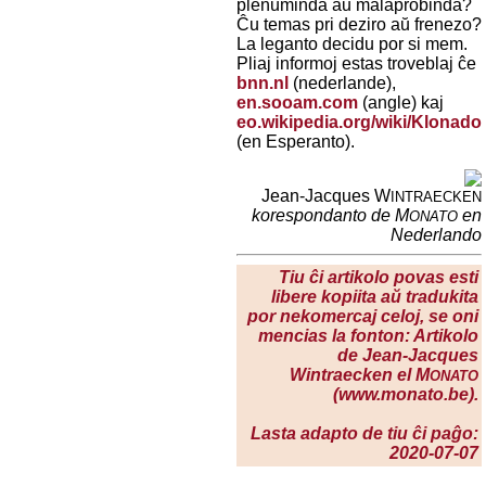
plenuminda aŭ malaprobinda?
Ĉu temas pri deziro aŭ frenezo?
La leganto decidu por si mem.
Pliaj informoj estas troveblaj ĉe
bnn.nl
(nederlande),
en.sooam.com
(angle) kaj
eo.wikipedia.org/wiki/Klonado
(en Esperanto).
Jean-Jacques W
INTRAECKEN
korespondanto de M
en
ONATO
Nederlando
Tiu ĉi artikolo povas esti
libere kopiita aŭ tradukita
por nekomercaj celoj, se oni
mencias la fonton: Artikolo
de Jean-Jacques
Wintraecken el M
ONATO
(www.monato.be).
Lasta adapto de tiu ĉi paĝo:
2020-07-07