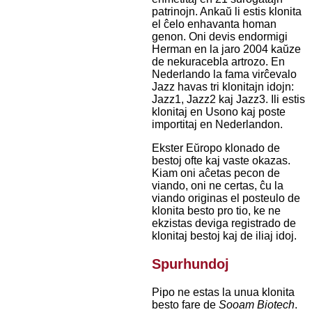
patrinojn. Ankaŭ li estis klonita
el ĉelo enhavanta homan
genon. Oni devis endormigi
Herman en la jaro 2004 kaŭze
de nekuracebla artrozo. En
Nederlando la fama virĉevalo
Jazz havas tri klonitajn idojn:
Jazz1, Jazz2 kaj Jazz3. Ili estis
klonitaj en Usono kaj poste
importitaj en Nederlandon.
Ekster Eŭropo klonado de
bestoj ofte kaj vaste okazas.
Kiam oni aĉetas pecon de
viando, oni ne certas, ĉu la
viando originas el posteulo de
klonita besto pro tio, ke ne
ekzistas deviga registrado de
klonitaj bestoj kaj de iliaj idoj.
Spurhundoj
Pipo ne estas la unua klonita
besto fare de
Sooam Biotech
.