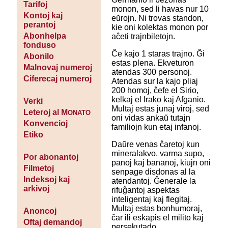
Tarifoj
monon, sed li havas nur 10
Kontoj kaj
eŭrojn. Ni trovas standon,
perantoj
kie oni kolektas monon por
Abonhelpa
aĉeti trajnbiletojn.
fonduso
Ĉe kajo 1 staras trajno. Ĝi
Abonilo
estas plena. Ekveturon
Malnovaj numeroj
atendas 300 personoj.
Ciferecaj numeroj
Atendas sur la kajo pliaj
200 homoj, ĉefe el Sirio,
kelkaj el Irako kaj Afganio.
Verki
Multaj estas junaj viroj, sed
Leteroj al M
ONATO
oni vidas ankaŭ tutajn
Konvencioj
familiojn kun etaj infanoj.
Etiko
Daŭre venas ĉaretoj kun
mineralakvo, varma supo,
Por abonantoj
panoj kaj bananoj, kiujn oni
Filmetoj
senpage disdonas al la
Indeksoj kaj
atendantoj. Ĝenerale la
arkivoj
rifuĝantoj aspektas
inteligentaj kaj flegitaj.
Multaj estas bonhumoraj,
Anoncoj
ĉar ili eskapis el milito kaj
Oftaj demandoj
persekutado.