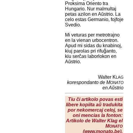
Proksima Oriento tra
Hungario. Nur malmultaj
petas azilon en Aŭstrio. La
celo estas Germanio, fojfoje
Svedio.
Mi veturas per metrotrajno
en la vienan urbocentron.
Apud mi sidas du knabinoj,
kiuj parolas pri rifuĝanto,
kiu serĉas laborlokon en
Aŭstrio.
Walter K
LAG
korespondanto de M
ONATO
en Aŭstrio
Tiu ĉi artikolo povas esti
libere kopiita aŭ tradukita
por nekomercaj celoj, se
oni mencias la fonton:
Artikolo de Walter Klag el
M
ONATO
(www.monato.be).