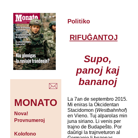
Politiko
RIFUĜANTOJ
Supo,
panoj kaj
bananoj
La 7an de septembro 2015.
MONATO
Mi eniras la Okcidentan
Stacidomon (
Westbahnhof
)
Nova!
en Vieno. Tuj alparolas min
Provnumeroj
juna siriano. Li venis per
trajno de Budapeŝto. Por
daŭrigi la trajnveturon al
Kolofono
Germanio li bezonas