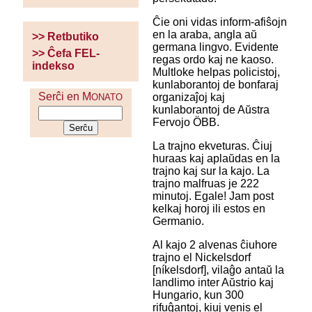
Ĉie oni vidas inform-afiŝojn
en la araba, angla aŭ
>> Retbutiko
germana lingvo. Evidente
>> Ĉefa FEL-
regas ordo kaj ne kaoso.
indekso
Multloke helpas policistoj,
kunlaborantoj de bonfaraj
Serĉi en M
organizaĵoj kaj
ONATO
kunlaborantoj de Aŭstra
Fervojo ÖBB.
La trajno ekveturas. Ĉiuj
huraas kaj aplaŭdas en la
trajno kaj sur la kajo. La
trajno malfruas je 222
minutoj. Egale! Jam post
kelkaj horoj ili estos en
Germanio.
Al kajo 2 alvenas ĉiuhore
trajno el Nickelsdorf
[níkelsdorf], vilaĝo antaŭ la
landlimo inter Aŭstrio kaj
Hungario, kun 300
rifuĝantoj, kiuj venis el