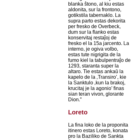
blanka ŝtono, al kiu estas
aldonita, sur la frontono,
gotikstila tabernaklo. La
supra parto estas dekorita
per fresko de Overbeck,
dum sur la flanko estas
konservitaj restaĵoj de
fresko el la 15a jarcento. La
interno, je ogiva volbo,
estas tute nigrigita de la
fumo kiel la tabulpentraĵo de
1293, staranta super la
altaro. Tie estas ankaŭ la
kapelo de la ‚Transiro’, kie
la Sanktulo ‚kun la brakoj,
krucitaj je la agonio’ finas
sian teran vivon, glorante
Dion.”
Loreto
La fina loko de la proponita
itinero estas Loreto, konata
pro la Baziliko de Sankta