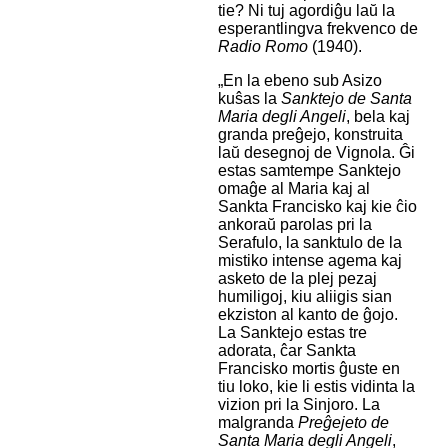
tie? Ni tuj agordiĝu laŭ la
esperantlingva frekvenco de
Radio Romo
(1940).
„En la ebeno sub Asizo
kuŝas la
Sanktejo de Santa
Maria degli Angeli
, bela kaj
granda preĝejo, konstruita
laŭ desegnoj de Vignola. Ĝi
estas samtempe Sanktejo
omaĝe al Maria kaj al
Sankta Francisko kaj kie ĉio
ankoraŭ parolas pri la
Serafulo, la sanktulo de la
mistiko intense agema kaj
asketo de la plej pezaj
humiligoj, kiu aliigis sian
ekziston al kanto de ĝojo.
La Sanktejo estas tre
adorata, ĉar Sankta
Francisko mortis ĝuste en
tiu loko, kie li estis vidinta la
vizion pri la Sinjoro. La
malgranda
Preĝejeto de
Santa Maria degli Angeli
,