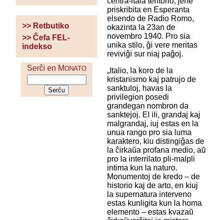
centra-itala teritorio, jene
priskribita en Esperanta
elsendo de Radio Romo,
>> Retbutiko
okazinta la 23an de
novembro 1940. Pro sia
>> Ĉefa FEL-
unika stilo, ĝi vere meritas
indekso
reviviĝi sur niaj paĝoj.
Serĉi en M
ONATO
„Italio, la koro de la
kristanismo kaj patrujo de
sanktuloj, havas la
privilegion posedi
grandegan nombron da
sanktejoj. El ili, grandaj kaj
malgrandaj, iuj estas en la
unua rango pro sia luma
karaktero, kiu distingiĝas de
la ĉirkaŭa profana medio, aŭ
pro la interrilato pli-malpli
intima kun la naturo.
Monumentoj de kredo – de
historio kaj de arto, en kiuj
la supernatura interveno
estas kunligita kun la homa
elemento – estas kvazaŭ