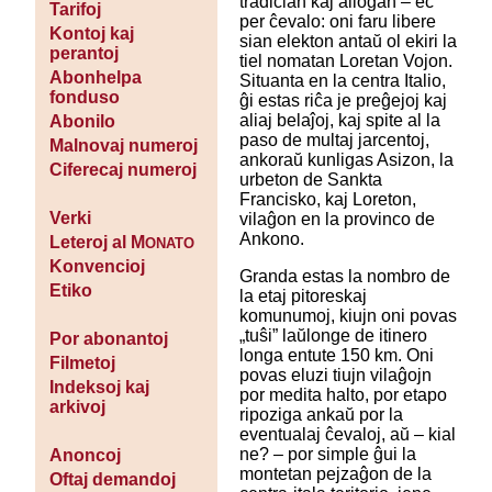
tradician kaj allogan – eĉ
Tarifoj
per ĉevalo: oni faru libere
Kontoj kaj
sian elekton antaŭ ol ekiri la
perantoj
tiel nomatan Loretan Vojon.
Abonhelpa
Situanta en la centra Italio,
fonduso
ĝi estas riĉa je preĝejoj kaj
aliaj belaĵoj, kaj spite al la
Abonilo
paso de multaj jarcentoj,
Malnovaj numeroj
ankoraŭ kunligas Asizon, la
Ciferecaj numeroj
urbeton de Sankta
Francisko, kaj Loreton,
Verki
vilaĝon en la provinco de
Ankono.
Leteroj al M
ONATO
Konvencioj
Granda estas la nombro de
Etiko
la etaj pitoreskaj
komunumoj, kiujn oni povas
„tuŝi” laŭlonge de itinero
Por abonantoj
longa entute 150 km. Oni
Filmetoj
povas eluzi tiujn vilaĝojn
Indeksoj kaj
por medita halto, por etapo
arkivoj
ripoziga ankaŭ por la
eventualaj ĉevaloj, aŭ – kial
ne? – por simple ĝui la
Anoncoj
montetan pejzaĝon de la
Oftaj demandoj