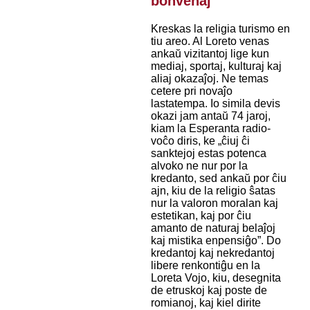
bonvenaj
Kreskas la religia turismo en
tiu areo. Al Loreto venas
ankaŭ vizitantoj lige kun
mediaj, sportaj, kulturaj kaj
aliaj okazaĵoj. Ne temas
cetere pri novaĵo
lastatempa. Io simila devis
okazi jam antaŭ 74 jaroj,
kiam la Esperanta radio-
voĉo diris, ke „ĉiuj ĉi
sanktejoj estas potenca
alvoko ne nur por la
kredanto, sed ankaŭ por ĉiu
ajn, kiu de la religio ŝatas
nur la valoron moralan kaj
estetikan, kaj por ĉiu
amanto de naturaj belaĵoj
kaj mistika enpensiĝo”. Do
kredantoj kaj nekredantoj
libere renkontiĝu en la
Loreta Vojo, kiu, desegnita
de etruskoj kaj poste de
romianoj, kaj kiel dirite