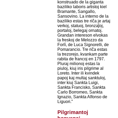
konstruado de la giganta
baziliko laboris artistoj kiel
Bramante, Sangallo,
Sansovino. La interno de la
baziliko estas tre riĉa je artaj
verkoj, statuoj, bronzaĵoj,
portaloj, belegaj ornatoj.
Grandan intereson elvokas
la freskoj de Melozzo da
Forlì, de Luca Signorelli, de
Pomarancio. Tre riĉa estas
la trezorejo, kvankam parte
rabita de francoj en 1797.
Pluraj milionoj estas la
piuloj, kiuj iris pilgrime al
Loreto. Inter ili kvindek
papoj kaj multaj sanktuloj,
inter kiuj Sankta Luigi,
Sankta Francisko, Sankta
Carlo Borromeo, Sankta
Ignazio, Sankta Alfonso de
Liguori.”
Pilgrimantoj