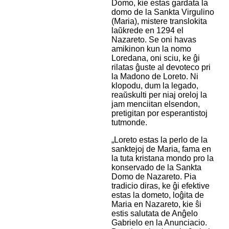
Domo, kie estas gardata la
domo de la Sankta Virgulino
(Maria), mistere translokita
laŭkrede en 1294 el
Nazareto. Se oni havas
amikinon kun la nomo
Loredana, oni sciu, ke ĝi
rilatas ĝuste al devoteco pri
la Madono de Loreto. Ni
klopodu, dum la legado,
reaŭskulti per niaj oreloj la
jam menciitan elsendon,
pretigitan por esperantistoj
tutmonde.
„Loreto estas la perlo de la
sanktejoj de Maria, fama en
la tuta kristana mondo pro la
konservado de la Sankta
Domo de Nazareto. Pia
tradicio diras, ke ĝi efektive
estas la dometo, loĝita de
Maria en Nazareto, kie ŝi
estis salutata de Anĝelo
Gabrielo en la Anunciacio.