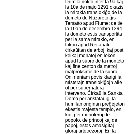
Dum la nokto inter la 9a kaj
la 10a de majo 1291 okazis
la mirakla translokiĝo de la
dometo de Nazareto ĝis
Tersatto apud Fiume; de tie
la 10an de decembro 1294
la dometo estis transportita
per la sama miraklo, en
lokon apud Recanati,
ĉirkaŭitan de arboj; kaj post
kelkaj monatoj en lokon
apud la supro de la monteto
kaj fine centon da metroj
malproksime de la supro.
Oni neniam povis klarigi la
misterajn translokiĝojn alie
ol per supernatura
interveno. Ĉirkaŭ la Sankta
Domo por anstataŭigi la
humilan originan preĝejeton
ekestis majesta templo, en
kiu, per monoferoj de
popolo, de princoj kaj de
papoj, estas amasigitaj
gloraj artotrezoroj. En la