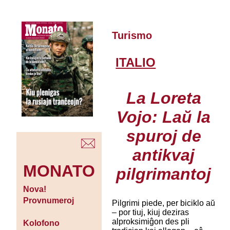
Turismo
ITALIO
La Loreta
Vojo: Laŭ la
spuroj de
antikvaj
MONATO
pilgrimantoj
Nova!
Provnumeroj
Pilgrimi piede, per biciklo aŭ
– por tiuj, kiuj deziras
alproksimiĝon des pli
Kolofono