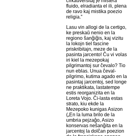
ĉirkaŭverŝitaj je mistera
fluido, elradianta el ili, plena
de ravo kaj mistika poezio
religia.”
Lasu vin allogi de la certigo,
ke preskaŭ nenio en la
regiono ŝanĝiĝis, kaj vizitu
la lokojn tiel fascine
priskribitajn, meze de la
pasinta jarcento! Ĉu vi volas
iri kiel la mezepokaj
pilgrimantoj sur ĉevalo? Tio
nun eblas. Unua ĉeval-
pilgrimo, kutima agado en la
pasintaj jarcentoj, sed longe
ne praktikata, lastatempe
estis reorganizita en la
Loreta Vojo. Ĉi-lasta estas
strato, kiu ekde la
Mezepoko kunigas Asizon
(„En la luma brilo de la
umbria pejzaĝo, Asizo
konservas neŝanĝita en la
jarcentoj la dolĉan poezion