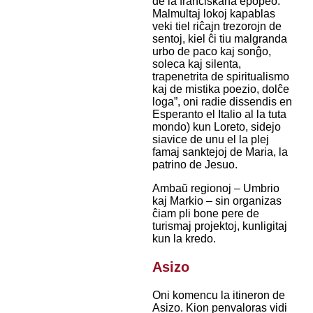
de la franciskana epopeo.
Malmultaj lokoj kapablas
veki tiel riĉajn trezorojn de
sentoj, kiel ĉi tiu malgranda
urbo de paco kaj sonĝo,
soleca kaj silenta,
trapenetrita de spiritualismo
kaj de mistika poezio, dolĉe
loga”, oni radie dissendis en
Esperanto el Italio al la tuta
mondo) kun Loreto, sidejo
siavice de unu el la plej
famaj sanktejoj de Maria, la
patrino de Jesuo.
Ambaŭ regionoj – Umbrio
kaj Markio – sin organizas
ĉiam pli bone pere de
turismaj projektoj, kunligitaj
kun la kredo.
Asizo
Oni komencu la itineron de
Asizo. Kion penvaloras vidi