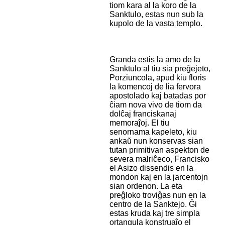
tiom kara al la koro de la
Sanktulo, estas nun sub la
kupolo de la vasta templo.
Granda estis la amo de la
Sanktulo al tiu sia preĝejeto,
Porziuncola, apud kiu floris
la komencoj de lia fervora
apostolado kaj batadas por
ĉiam nova vivo de tiom da
dolĉaj franciskanaj
memoraĵoj. El tiu
senornama kapeleto, kiu
ankaŭ nun konservas sian
tutan primitivan aspekton de
severa malriĉeco, Francisko
el Asizo dissendis en la
mondon kaj en la jarcentojn
sian ordenon. La eta
preĝloko troviĝas nun en la
centro de la Sanktejo. Ĝi
estas kruda kaj tre simpla
ortangula konstruaĵo el