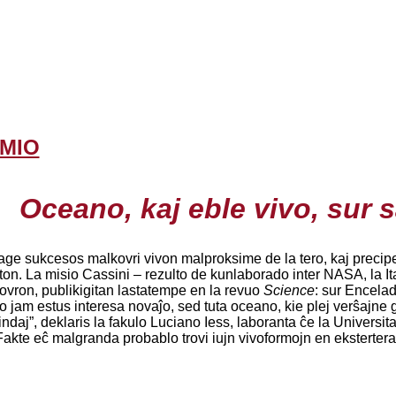
MIO
Oceano, kaj eble vivo, sur s
tage sukcesos malkovri vivon malproksime de la tero, kaj precipe
on. La misio Cassini – rezulto de kunlaborado inter NASA, la Ita
vron, publikigitan lastatempe en la revuo
Science
: sur Encelad
o jam estus interesa novaĵo, sed tuta oceano, kie plej verŝajne ga
rindaj”, deklaris la fakulo Luciano Iess, laboranta ĉe la Univer
Fakte eĉ malgranda probablo trovi iujn vivoformojn en eksterte