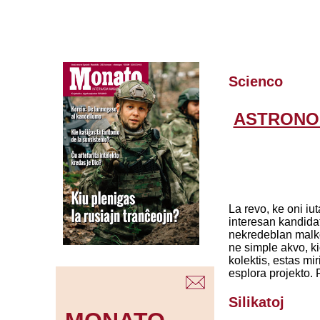
Scienco
ASTRONO
La revo, ke oni iu
interesan kandidat
nekredeblan malko
ne simple akvo, ki
kolektis, estas mi
esplora projekto. 
Silikatoj