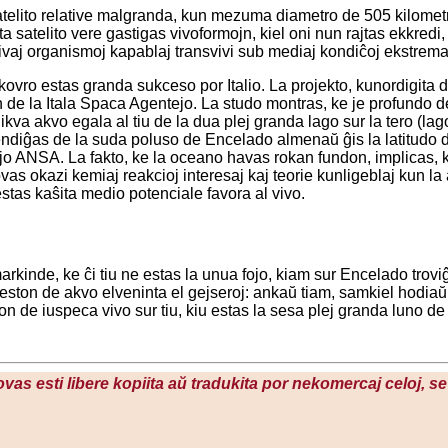
telito relative malgranda, kun mezuma diametro de 505 kilometr
a satelito vere gastigas vivoformojn, kiel oni nun rajtas ekkredi, 
ivaj organismoj kapablaj transvivi sub mediaj kondiĉoj ekstremaj, 
lkovro estas granda sukceso por Italio. La projekto, kunordigita d
 de la Itala Spaca Agentejo. La studo montras, ke je profundo 
ikva akvo egala al tiu de la dua plej granda lago sur la tero (l
endiĝas de la suda poluso de Encelado almenaŭ ĝis la latitudo de 
jo ANSA. La fakto, ke la oceano havas rokan fundon, implicas, ke
vas okazi kemiaj reakcioj interesaj kaj teorie kunligeblaj kun la 
stas kaŝita medio potenciale favora al vivo.
markinde, ke ĉi tiu ne estas la unua fojo, kiam sur Encelado tro
ĉeeston de akvo elveninta el gejseroj: ankaŭ tiam, samkiel hodiaŭ,
ton de iuspeca vivo sur tiu, kiu estas la sesa plej granda luno de
povas esti libere kopiita aŭ tradukita por nekomercaj celoj, 