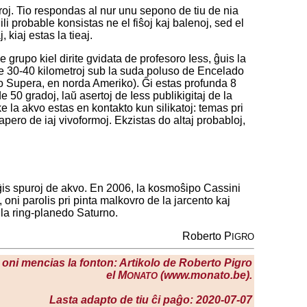
oj. Tio respondas al nur unu sepono de tiu de nia
ili probable konsistas ne el fiŝoj kaj balenoj, sed el
kiaj estas la tieaj.
e grupo kiel dirite gvidata de profesoro Iess, ĝuis la
de 30-40 kilometroj sub la suda poluso de Encelado
ago Supera, en norda Ameriko). Ĝi estas profunda 8
50 gradoj, laŭ asertoj de Iess publikigitaj de la
 la akvo estas en kontakto kun silikatoj: temas pri
apero de iaj vivoformoj. Ekzistas do altaj probabloj,
viĝis spuroj de akvo. En 2006, la kosmoŝipo Cassini
 oni parolis pri pinta malkovro de la jarcento kaj
 la ring-planedo Saturno.
Roberto P
IGRO
se oni mencias la fonton: Artikolo de Roberto Pigro
el M
(www.monato.be).
ONATO
Lasta adapto de tiu ĉi paĝo: 2020-07-07