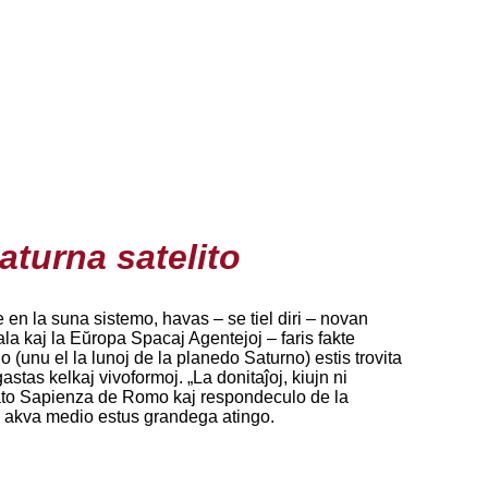
aturna satelito
 en la suna sistemo, havas – se tiel diri – novan
la kaj la Eŭropa Spacaj Agentejoj – faris fakte
o (unu el la lunoj de la planedo Saturno) estis trovita
stas kelkaj vivoformoj. „La donitaĵoj, kiujn ni
sitato Sapienza de Romo kaj respondeculo de la
ra akva medio estus grandega atingo.