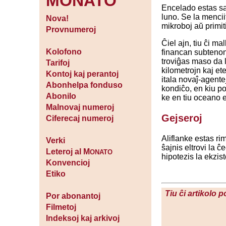
MONATO
Encelado estas sa
luno. Se la menciit
Nova!
mikroboj aŭ primit
Provnumeroj
Ĉiel ajn, tiu ĉi ma
Kolofono
financan subtenon
troviĝas maso da l
Tarifoj
kilometrojn kaj et
Kontoj kaj perantoj
itala novaĵ-agente
Abonhelpa fonduso
kondiĉo, en kiu po
Abonilo
ke en tiu oceano e
Malnovaj numeroj
Gejseroj
Ciferecaj numeroj
Aliflanke estas ri
Verki
ŝajnis eltrovi la 
Leteroj al M
ONATO
hipotezis la ekzis
Konvencioj
Etiko
Tiu ĉi artikolo 
Por abonantoj
Filmetoj
Indeksoj kaj arkivoj