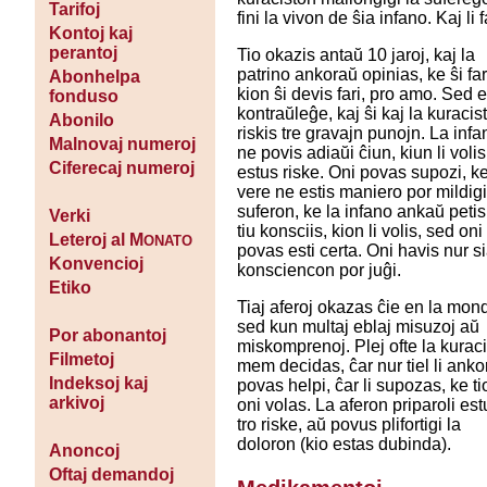
Tarifoj
fini la vivon de ŝia infano. Kaj li 
Kontoj kaj
perantoj
Tio okazis antaŭ 10 jaroj, kaj la
patrino ankoraŭ opinias, ke ŝi far
Abonhelpa
kion ŝi devis fari, pro amo. Sed e
fonduso
kontraŭleĝe, kaj ŝi kaj la kuracis
Abonilo
riskis tre gravajn punojn. La infa
Malnovaj numeroj
ne povis adiaŭi ĉiun, kiun li volis
Ciferecaj numeroj
estus riske. Oni povas supozi, k
vere ne estis maniero por mildigi
suferon, ke la infano ankaŭ petis
Verki
tiu konsciis, kion li volis, sed oni
Leteroj al M
ONATO
povas esti certa. Oni havis nur s
Konvencioj
konsciencon por juĝi.
Etiko
Tiaj aferoj okazas ĉie en la mon
sed kun multaj eblaj misuzoj aŭ
Por abonantoj
miskomprenoj. Plej ofte la kurac
Filmetoj
mem decidas, ĉar nur tiel li ank
Indeksoj kaj
povas helpi, ĉar li supozas, ke ti
arkivoj
oni volas. La aferon priparoli est
tro riske, aŭ povus plifortigi la
doloron (kio estas dubinda).
Anoncoj
Oftaj demandoj