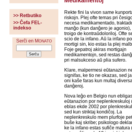
Medikamentoj
Rekte fini la vivon same kunport
>> Retbutiko
riskojn. Plej ofte temas pri ĉesig
>> Ĉefa FEL-
necesa medikamentado, traktad
indekso
manĝo (kun danĝero je agonio),
troigo de kontraŭdoloriloj. Ofte s
scio de la infano. Aŭ la infano p
Serĉi en M
ONATO
mortigi sin, kio estas la plej mal
Foje gepatroj akiras mortigajn
medikamentojn, sed restas dan
pri malsukceso aŭ plia sufero.
Klare, malpermesi eŭtanazion n
signifas, ke tio ne okazas, sed j
oni kaŝe faras kun multaj diversa
danĝeroj.
Nova leĝo en Belgio nun ebliga
eŭtanazion por neplenkreskuloj 
eblas ekde 2002 por plenkreskul
sed kun striktaj kondiĉoj. La
neplenkreskulo mem plurfoje pet
buŝe kaj skribe; psikologo dekla
ke la infano estas sufiĉe matura 