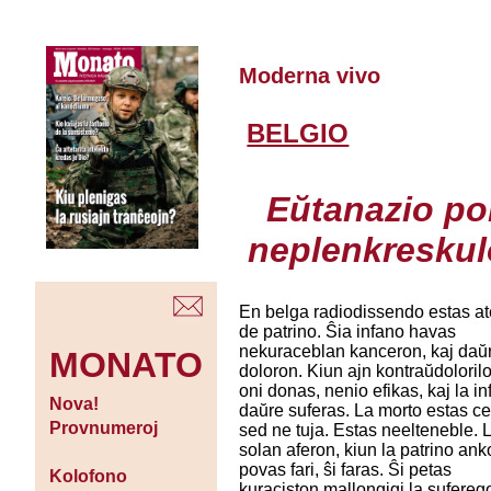
Moderna vivo
BELGIO
Eŭtanazio po
neplenkreskul
En belga radiodissendo estas at
de patrino. Ŝia infano havas
nekuraceblan kanceron, kaj daŭ
MONATO
doloron. Kiun ajn kontraŭdoloril
oni donas, nenio efikas, kaj la i
Nova!
daŭre suferas. La morto estas ce
Provnumeroj
sed ne tuja. Estas neelteneble. 
solan aferon, kiun la patrino an
povas fari, ŝi faras. Ŝi petas
Kolofono
kuraciston mallongigi la sufereg