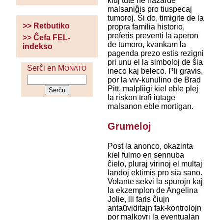
kiuj tute ne hazarde
malsaniĝis pro tiuspecaj
tumoroj. Ŝi do, timigite de la
>> Retbutiko
propra familia historio,
preferis preventi la aperon
>> Ĉefa FEL-
de tumoro, kvankam la
indekso
pagenda prezo estis rezigni
pri unu el la simboloj de ŝia
Serĉi en M
ONATO
ineco kaj beleco. Pli gravis,
por la viv-kunulino de Brad
Pitt, malpliigi kiel eble plej
la riskon trafi iutage
malsanon eble mortigan.
Grumeloj
Post la anonco, okazinta
kiel fulmo en sennuba
ĉielo, pluraj virinoj el multaj
landoj ektimis pro sia sano.
Volante sekvi la spurojn kaj
la ekzemplon de Angelina
Jolie, ili faris ĉiujn
antaŭviditajn fak-kontrolojn
por malkovri la eventualan