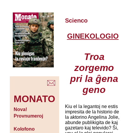
Scienco
GINEKOLOGIO
Troa
zorgemo
pri la ĝena
geno
MONATO
Kiu el la legantoj ne estis
Nova!
impresita de la historio de
Provnumeroj
la aktorino Angelina Jolie,
abunde publikigita de kaj
gazetaro kaj televido? Ŝi,
Kolofono