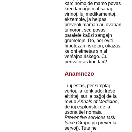
karcinomo de mamo povas
krei damaĝojn al sanaj
virinoj. Iuj medikamentoj,
ekzemple, ja helpas
preventi maman aŭ ovarian
tumoron, sed povas
paralele kaŭzi sangajn
grumelojn. Do, por eviti
hipotezan risketon, okazas,
ke oni elmetas sin al
verŝajna riskego. Ĉu
penvaloras tion fari?
Anamnezo
Tiuj estas, per simplaj
vortoj, la konkludoj freŝe
eltiritaj, sur la paĝoj de la
revuo
Annals of Medicine
,
de iuj esploristoj de la
usona tiel nomata
Preventive services task
force
(Grupo pri preventaj
servoj). Tute ne