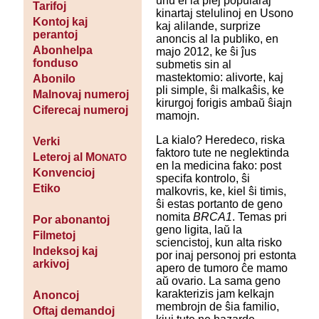
unu el la plej popularaj
Tarifoj
kinartaj stelulinoj en Usono
Kontoj kaj
kaj alilande, surprize
perantoj
anoncis al la publiko, en
Abonhelpa
majo 2012, ke ŝi ĵus
fonduso
submetis sin al
mastektomio: alivorte, kaj
Abonilo
pli simple, ŝi malkaŝis, ke
Malnovaj numeroj
kirurgoj forigis ambaŭ ŝiajn
Ciferecaj numeroj
mamojn.
La kialo? Heredeco, riska
Verki
faktoro tute ne neglektinda
Leteroj al M
ONATO
en la medicina fako: post
Konvencioj
specifa kontrolo, ŝi
Etiko
malkovris, ke, kiel ŝi timis,
ŝi estas portanto de geno
nomita
BRCA1
. Temas pri
Por abonantoj
geno ligita, laŭ la
Filmetoj
sciencistoj, kun alta risko
Indeksoj kaj
por inaj personoj pri estonta
arkivoj
apero de tumoro ĉe mamo
aŭ ovario. La sama geno
karakterizis jam kelkajn
Anoncoj
membrojn de ŝia familio,
Oftaj demandoj