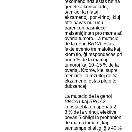
rekomendinda estas rutina
genetika konsultado,
samkiel la rilataj
ekzamenoj, por virinoj, kiuj
ofte havas nur unu
parencon pasintece
malsaniĝintan pro mama aŭ
ovaria tumoro. La mutacio
de la geno
BRCA
estas
fakte evento tre malofta kaj,
krom tio, ĝi respondecas pri
nur 5 % de la mamaj
tumoroj kaj 10–15 % de la
ovariaj. Krome, kiel supre
menciite, la rezultoj de tiaj
ekzamenoj estas plejofte
dubsencaj.
La mutacio de la genoj
BRCA1
kaj
BRCA2
,
konstatebla en apenaŭ 2–
3 % de la virinoj, efektive
povas 5-obligi la probablon
de mama tumoro, kaj
samtempe plialtigi ĝis 40 %