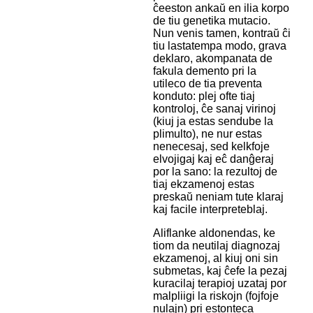
ĉeeston ankaŭ en ilia korpo
de tiu genetika mutacio.
Nun venis tamen, kontraŭ ĉi
tiu lastatempa modo, grava
deklaro, akompanata de
fakula demento pri la
utileco de tia preventa
konduto: plej ofte tiaj
kontroloj, ĉe sanaj virinoj
(kiuj ja estas sendube la
plimulto), ne nur estas
nenecesaj, sed kelkfoje
elvojigaj kaj eĉ danĝeraj
por la sano: la rezultoj de
tiaj ekzamenoj estas
preskaŭ neniam tute klaraj
kaj facile interpreteblaj.
Aliflanke aldonendas, ke
tiom da neutilaj diagnozaj
ekzamenoj, al kiuj oni sin
submetas, kaj ĉefe la pezaj
kuracilaj terapioj uzataj por
malpliigi la riskojn (fojfoje
nulajn) pri estonteca