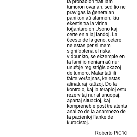
la probablon trafi iam
tumoron ovarian, sed tio ne
pravigas la ĝeneralan
panikon aŭ alarmon, kiu
ekestis tra la virina
loĝantaro en Usono kaj
certe en aliaj landoj. La
ĉeesto de la geno, cetere,
ne estas per si mem
signifoplena el riska
vidpunkto, se ekzemple en
la familio neniam aŭ nur
unufoje registriĝis okazoj
de tumoro. Malantaŭ ili
fakte verŝajnas, ke estas
alinaturaj kaŭzoj. Do la
kontroloj kaj la terapioj estu
rezervitaj nur al unuopaj,
apartaj situacioj, kaj
kompreneble post tre atenta
analizo de la anamnezo de
la pacientoj flanke de
kuracistoj.
Roberto P
IGRO