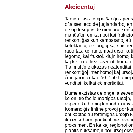
Akcidentoj
Tamen, lastatempe ŝanĝo aperis
ofta sterileco de juglandarboj en
ursoj desupris de montaro, serĉ
manĝaĵon en kampoj kaj fruktejoj.
renkontiĝas kun kamparanoj aŭ
kolektantoj de fungoj kaj spicher
raportas, ke nuntempaj ursoj kuti
legomoj kaj fruktoj, kiujn homoj k
kaj ke ili ne hezitas viziti homan
Tial multfoje okazas neatenditaj
renkontiĝoj inter homoj kaj ursoj.
ĉiun jaron ĉirkaŭ 50–150 homoj 
vunditaj, kelkaj eĉ mortigitaj.
Dume ekzistas delonge la severa 
ke oni tro facile mortigas ursojn, 
espero, ke homoj klopodu kunvivi
Komenciĝis finfine provoj por ku
oni kaptas aŭ fortimigas ursojn k
ilin en arbaro, por ke ili ne reven
proksimen. En kelkaj regionoj o
plantis nuksarbojn por ursoj ekst