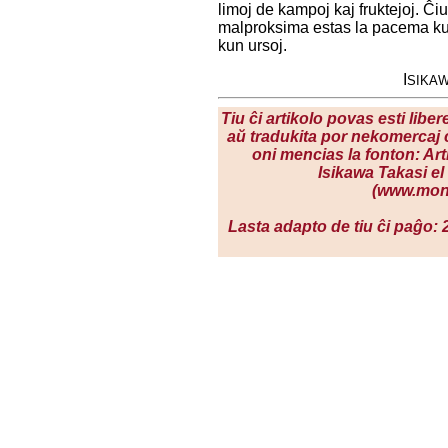
limoj de kampoj kaj fruktejoj. Ĉi
malproksima estas la pacema k
kun ursoj.
I
SIKA
Tiu ĉi artikolo povas esti liber
aŭ tradukita por nekomercaj c
oni mencias la fonton: Art
Isikawa Takasi el
(www.mona
Lasta adapto de tiu ĉi paĝo: 