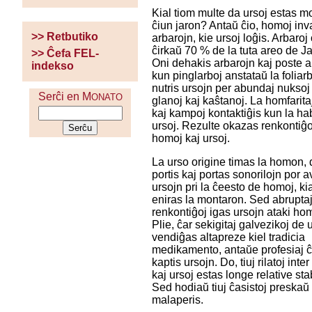
Kial tiom multe da ursoj estas mo
ĉiun jaron? Antaŭ ĉio, homoj inv
>> Retbutiko
arbarojn, kie ursoj loĝis. Arbaroj
ĉirkaŭ 70 % de la tuta areo de J
>> Ĉefa FEL-
Oni dehakis arbarojn kaj poste a
indekso
kun pinglarboj anstataŭ la foliarb
nutris ursojn per abundaj nuksoj 
Serĉi en M
ONATO
glanoj kaj kaŝtanoj. La homfarita
kaj kampoj kontaktiĝis kun la hab
ursoj. Rezulte okazas renkontiĝoj
homoj kaj ursoj.
La urso origine timas la homon, 
portis kaj portas sonorilojn por a
ursojn pri la ĉeesto de homoj, kia
eniras la montaron. Sed abrupta
renkontiĝoj igas ursojn ataki ho
Plie, ĉar sekigitaj galvezikoj de 
vendiĝas altapreze kiel tradicia
medikamento, antaŭe profesiaj ĉ
kaptis ursojn. Do, tiuj rilatoj inte
kaj ursoj estas longe relative stab
Sed hodiaŭ tiuj ĉasistoj preskaŭ
malaperis.