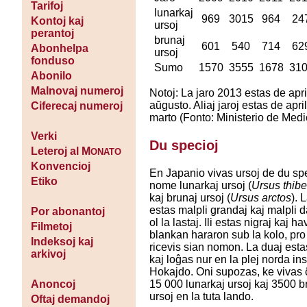
Tarifoj
lunarkaj
969
3015
964
24
Kontoj kaj
ursoj
perantoj
brunaj
601
540
714
62
Abonhelpa
ursoj
fonduso
Sumo
1570
3555
1678
31
Abonilo
Malnovaj numeroj
Notoj: La jaro 2013 estas de apri
aŭgusto. Aliaj jaroj estas de apri
Ciferecaj numeroj
marto (Fonto: Ministerio de Medi
Verki
Du specioj
Leteroj al M
ONATO
Konvencioj
En Japanio vivas ursoj de du sp
Etiko
nome lunarkaj ursoj (
Ursus thib
kaj brunaj ursoj (
Ursus arctos
). 
estas malpli grandaj kaj malpli 
Por abonantoj
ol la lastaj. Ili estas nigraj kaj h
Filmetoj
blankan hararon sub la kolo, pro k
Indeksoj kaj
ricevis sian nomon. La duaj esta
arkivoj
kaj loĝas nur en la plej norda ins
Hokajdo. Oni supozas, ke vivas 
15 000 lunarkaj ursoj kaj 3500 b
Anoncoj
ursoj en la tuta lando.
Oftaj demandoj