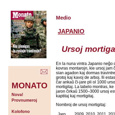
Medio
JAPANIO
Ursoj mortiga
En la nuna vintra Japanio neĝo
kovras montarojn, kie ursoj jam 
sian agadon kaj dormas travintr
grotoj kaj kavoj de arboj. Ili estas
ĉar ankaŭ ĉi-jare pli ol 1000 urs
MONATO
mortigitaj. La tabelo montras, ke
jaron ĉirkaŭ 1500–3000 ursoj es
Nova!
kaptitaj kaj mortigitaj.
Provnumeroj
Nombroj de ursoj mortigitaj:
Kolofono
Jaro
2009
2010
2011
20