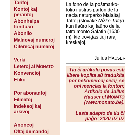
Tarifoj
La fono de la poŝtmarko-
Kontoj kaj
folio ilustras parton de la
perantoj
nacia naturparko Malaltaj
Tatroj (slovake
Nízke Tatry
)
Abonhelpa
kun flaŭro kaj faŭno de la
fonduso
tatra monto Salatin (1630
Abonilo
m), kie troviĝas tiuj raraj
Malnovaj numeroj
kreskaĵoj.
Ciferecaj numeroj
Julius H
AUSER
Verki
Leteroj al M
ONATO
Tiu ĉi artikolo povas esti
Konvencioj
libere kopiita aŭ tradukita
Etiko
por nekomercaj celoj, se
oni mencias la fonton:
Artikolo de Julius
Por abonantoj
Hauser el M
ONATO
Filmetoj
(www.monato.be).
Indeksoj kaj
arkivoj
Lasta adapto de tiu ĉi
paĝo: 2020-07-07
Anoncoj
Oftaj demandoj