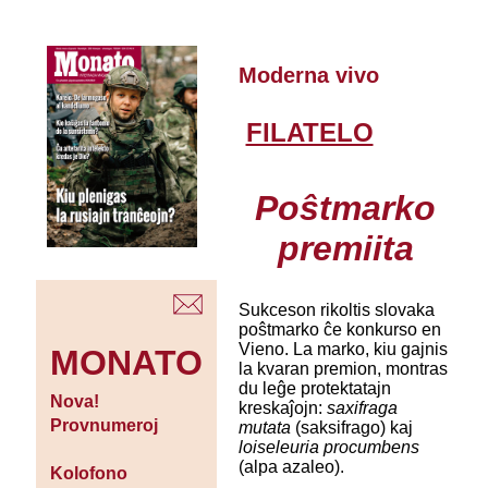
Moderna vivo
FILATELO
Poŝtmarko
premiita
Sukceson rikoltis slovaka
poŝtmarko ĉe konkurso en
Vieno. La marko, kiu gajnis
MONATO
la kvaran premion, montras
du leĝe protektatajn
Nova!
kreskaĵojn:
saxifraga
Provnumeroj
mutata
(saksifrago) kaj
loiseleuria procumbens
(alpa azaleo).
Kolofono