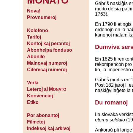
MONATO
Gábriš naskiĝis en
morto de sia patrin
Nova!
1763).
Provnumeroj
En 1790 li atingis
ordenojn en la hab
Kolofono
kanonoj malamikaj
Tarifoj
Kontoj kaj perantoj
Dumviva ser
Abonhelpa fonduso
Abonilo
En 1825 li renkont
Malnovaj numeroj
rekompencon pro li
tio, la imperiestr
Ciferecaj numeroj
Gábriš mortis en 1
Verki
Post 182 jaroj li e
Leteroj al M
ONATO
naskiĝvilaĝeto la
Konvencioj
Du romanoj
Etiko
La slovaka verkist
Por abonantoj
eterna soldato
(19
Filmetoj
Indeksoj kaj arkivoj
Ankoraŭ pli longe 