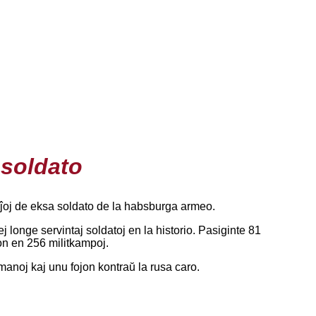
 soldato
staĵoj de eksa soldato de la habsburga armeo.
lej longe servintaj soldatoj en la historio. Pasiginte 81
ton en 256 militkampoj.
omanoj kaj unu fojon kontraŭ la rusa caro.