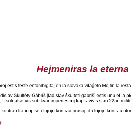
o
Hejmeniras la eterna
oroj estis feste entombigitaj en la slovaka vilaĝeto Mojtin la re
adislav Škultéty-Gábriš [ladislav ŝkulteti-gabriŝ] estis unu el la p
 li soldatservis sub kvar imperiestroj kaj travivis sian 22an mili
jn kontraŭ francoj, sep fojojn kontraŭ prusoj, du fojojn kontraŭ ot
o