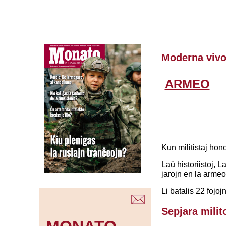
Moderna viv
ARMEO
Kun militistaj hon
Laŭ historiistoj, L
jarojn en la armeo,
Li batalis 22 fojo
Sepjara milit