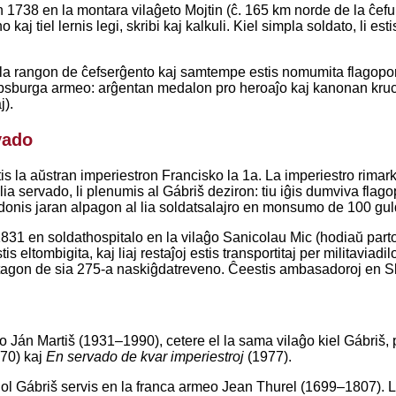
 1738 en la montara vilaĝeto Mojtin (ĉ. 165 km norde de la ĉefurb
o kaj tiel lernis legi, skribi kaj kalkuli. Kiel simpla soldato, li e
 la rangon de ĉefserĝento kaj samtempe estis nomumita flagoportan
sburga armeo: arĝentan medalon pro heroaĵo kaj kanonan krucon (t
).
vado
is la aŭstran imperiestron Francisko la 1a. La imperiestro rimark
a servado, li plenumis al Gábriš deziron: tiu iĝis dumviva flago
o donis jaran alpagon al lia soldatsalajro en monsumo de 100 gul
831 en soldathospitalo en la vilaĝo Sanicolau Mic (hodiaŭ parto 
stis eltombigita, kaj liaj restaĵoj estis transportitaj per militaviad
 tagon de sia 275-a naskiĝdatreveno. Ĉeestis ambasadoroj en Sl
o Ján Martiš (1931–1990), cetere el la sama vilaĝo kiel Gábriš, 
70) kaj
En servado de kvar imperiestroj
(1977).
ol Gábriš servis en la franca armeo Jean Thurel (1699–1807). Li vi