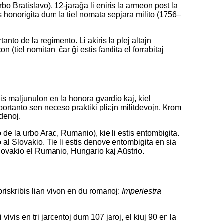
o Bratislavo). 12-jaraĝa li eniris la armeon post la
stis honorigita dum la tiel nomata sepjara milito (1756–
to de la regimento. Li akiris la plej altajn
iel nomitan, ĉar ĝi estis fandita el forrabitaj
is maljunulon en la honora gvardio kaj, kiel
portanto sen neceso praktiki pliajn militdevojn. Krom
denoj.
de la urbo Arad, Rumanio), kie li estis entombigita.
ilo al Slovakio. Tie li estis denove entombigita en sia
ovakio el Rumanio, Hungario kaj Aŭstrio.
priskribis lian vivon en du romanoj:
Imperiestra
vis en tri jarcentoj dum 107 jaroj, el kiuj 90 en la