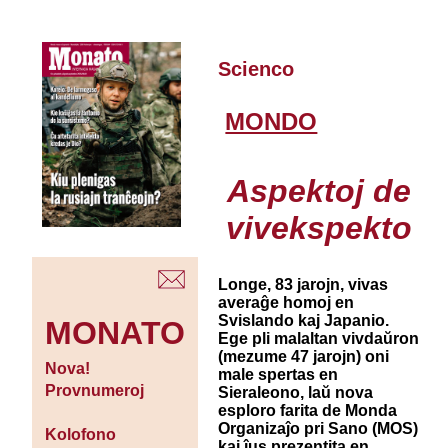
Scienco
MONDO
Aspektoj de
vivekspekto
Longe, 83 jarojn, vivas
averaĝe homoj en
Svislando kaj Japanio.
MONATO
Ege pli malaltan vivdaŭron
(mezume 47 jarojn) oni
Nova!
male spertas en
Provnumeroj
Sieraleono, laŭ nova
esploro farita de Monda
Organizaĵo pri Sano (MOS)
Kolofono
kaj ĵus prezentita en