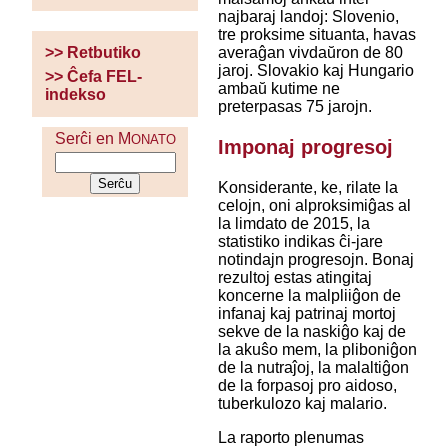
najbaraj landoj: Slovenio,
tre proksime situanta, havas
averaĝan vivdaŭron de 80
>> Retbutiko
jaroj. Slovakio kaj Hungario
>> Ĉefa FEL-
ambaŭ kutime ne
indekso
preterpasas 75 jarojn.
Serĉi en M
ONATO
Imponaj progresoj
Konsiderante, ke, rilate la
celojn, oni alproksimiĝas al
la limdato de 2015, la
statistiko indikas ĉi-jare
notindajn progresojn. Bonaj
rezultoj estas atingitaj
koncerne la malpliiĝon de
infanaj kaj patrinaj mortoj
sekve de la naskiĝo kaj de
la akuŝo mem, la pliboniĝon
de la nutraĵoj, la malaltiĝon
de la forpasoj pro aidoso,
tuberkulozo kaj malario.
La raporto plenumas