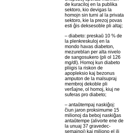
de kuraciloj en la publika
sektoro, kio devigas la
homojn sin turni al la privata
sektoro, kie la prezoj povas
esti ĝis deksesoble pli altaj;
– diabeto: preskaŭ 10 % de
la plenkreskuloj en la
mondo havas diabeton,
mezureblan per alta nivelo
de sangosukero (pli ol 126
mg/dl). Homoj kun diabeto
pliigis la riskon de
apopleksio kaj bezonus
amputon de la malsupraj
membroj dekoble pli
verŝajne, ol homoj, kiuj ne
suferas pro diabeto;
– antaŭtempaj naskiĝoj:
ĉiun jaron proksimume 15
milionoj da beboj naskiĝas
antaŭtempe (alivorte ene de
la unuaj 37 gravedec-
semajnoj) kaj miliono el ili