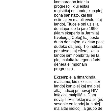
komparadon inter la
progresoj, kiuj estas
registritaj en landoj kun plej
bona sanstato, kaj tiuj
estintaj en malpli evoluintaj
landoj. Tiucele oni uzis la
donitaĵon de la jaro 1990
(kiam ekaperis la Jarmilaj
Evoluigaj Celoj) kaj poste
duan donitaĵon, akiritan post
dudeko da jaroj. Tio indikas,
per absolutaj ciferoj, ke la
landoj iam nombritaj en la
plej malalta kategorio faris
ĝenerale imponajn
progresojn.
Ekzemple la rimarkinda
malsamo, kiu ekzistis inter
landoj kun plej kaj malplej
altaj indicoj pri novaj HIV-
infektoj, malpliiĝis. Dum
novaj HIV-infektoj malpliiĝis
sesoble en landoj kun plej
malaltaj indicoj, la grupo de