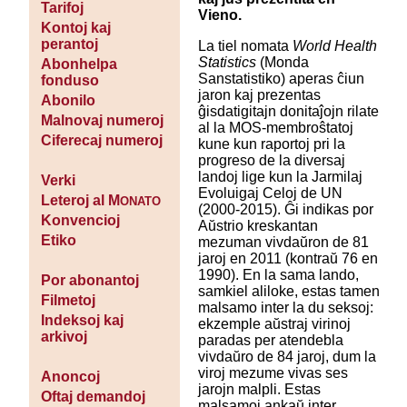
Tarifoj
Vieno.
Kontoj kaj
perantoj
La tiel nomata
World Health
Statistics
(Monda
Abonhelpa
Sanstatistiko) aperas ĉiun
fonduso
jaron kaj prezentas
Abonilo
ĝisdatigitajn donitaĵojn rilate
Malnovaj numeroj
al la MOS-membroŝtatoj
Ciferecaj numeroj
kune kun raportoj pri la
progreso de la diversaj
landoj lige kun la Jarmilaj
Verki
Evoluigaj Celoj de UN
Leteroj al M
ONATO
(2000-2015). Ĝi indikas por
Konvencioj
Aŭstrio kreskantan
Etiko
mezuman vivdaŭron de 81
jaroj en 2011 (kontraŭ 76 en
1990). En la sama lando,
Por abonantoj
samkiel aliloke, estas tamen
Filmetoj
malsamo inter la du seksoj:
Indeksoj kaj
ekzemple aŭstraj virinoj
arkivoj
paradas per atendebla
vivdaŭro de 84 jaroj, dum la
viroj mezume vivas ses
Anoncoj
jarojn malpli. Estas
Oftaj demandoj
malsamoj ankaŭ inter