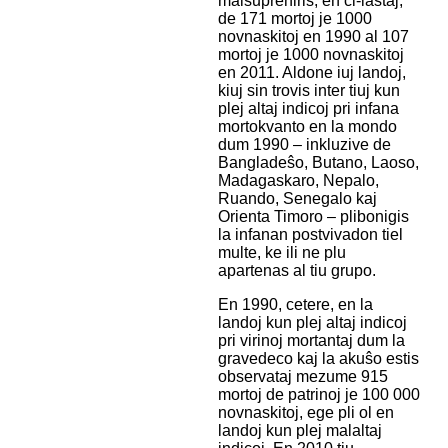
malsupreniris, en ĉi-lastaj,
de 171 mortoj je 1000
novnaskitoj en 1990 al 107
mortoj je 1000 novnaskitoj
en 2011. Aldone iuj landoj,
kiuj sin trovis inter tiuj kun
plej altaj indicoj pri infana
mortokvanto en la mondo
dum 1990 – inkluzive de
Bangladeŝo, Butano, Laoso,
Madagaskaro, Nepalo,
Ruando, Senegalo kaj
Orienta Timoro – plibonigis
la infanan postvivadon tiel
multe, ke ili ne plu
apartenas al tiu grupo.
En 1990, cetere, en la
landoj kun plej altaj indicoj
pri virinoj mortantaj dum la
gravedeco kaj la akuŝo estis
observataj mezume 915
mortoj de patrinoj je 100 000
novnaskitoj, ege pli ol en
landoj kun plej malaltaj