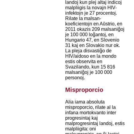
landoj kun plej altaj indicoj
malpliigis la novajn HIV-
infektojn je 27 procentoj.
Rilate la malsan-
koeficientojn en Aŭstrio, en
2011 okazis 209 malsaniĝoj
je 100 000 loĝantoj, en
Hungario 47, en Slovenio
31 kaj en Slovakio nur ok.
La pleja disvastiĝo de
HIV/aidoso en la mondo
estis observita en
Svazilando, kun 15 816
malsaniĝoj je 100 000
personoj.
Misproporcio
Alia iama absoluta
misproporcio, rilate al la
infana mortokvanto inter
progresintaj kaj
malprogresintaj landoj, estis
malpliigita: oni