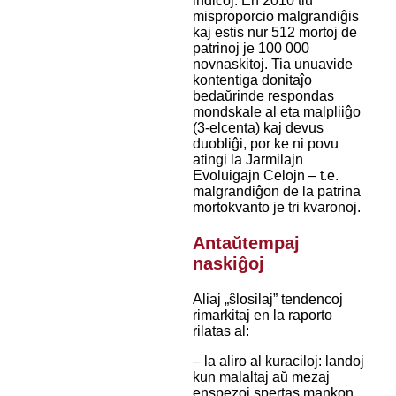
indicoj. En 2010 tiu
misproporcio malgrandiĝis
kaj estis nur 512 mortoj de
patrinoj je 100 000
novnaskitoj. Tia unuavide
kontentiga donitaĵo
bedaŭrinde respondas
mondskale al eta malpliiĝo
(3-elcenta) kaj devus
duobliĝi, por ke ni povu
atingi la Jarmilajn
Evoluigajn Celojn – t.e.
malgrandiĝon de la patrina
mortokvanto je tri kvaronoj.
Antaŭtempaj
naskiĝoj
Aliaj „ŝlosilaj” tendencoj
rimarkitaj en la raporto
rilatas al:
– la aliro al kuraciloj: landoj
kun malaltaj aŭ mezaj
enspezoj spertas mankon