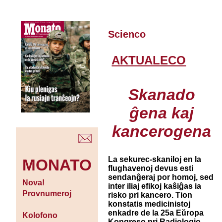
Scienco
AKTUALECO
Skanado
ĝena kaj
kancerogena
La sekurec-skaniloj en la
MONATO
flughavenoj devus esti
sendanĝeraj por homoj, sed
Nova!
inter iliaj efikoj kaŝiĝas ia
Provnumeroj
risko pri kancero. Tion
konstatis medicinistoj
enkadre de la 25a Eŭropa
Kolofono
Kongreso pri Radiologio,