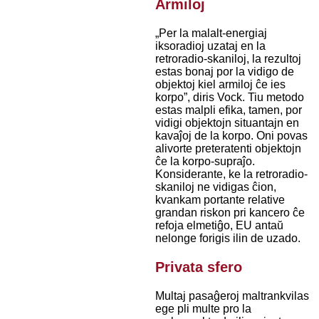
Armiloj
„Per la malalt-energiaj
iksoradioj uzataj en la
retroradio-skaniloj, la rezultoj
estas bonaj por la vidigo de
objektoj kiel armiloj ĉe ies
korpo”, diris Vock. Tiu metodo
estas malpli efika, tamen, por
vidigi objektojn situantajn en
kavaĵoj de la korpo. Oni povas
alivorte preteratenti objektojn
ĉe la korpo-supraĵo.
Konsiderante, ke la retroradio-
skaniloj ne vidigas ĉion,
kvankam portante relative
grandan riskon pri kancero ĉe
refoja elmetiĝo, EU antaŭ
nelonge forigis ilin de uzado.
Privata sfero
Multaj pasaĝeroj maltrankvilas
ege pli multe pro la