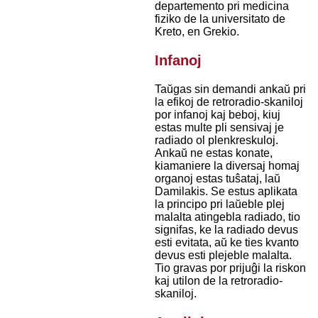
departemento pri medicina
fiziko de la universitato de
Kreto, en Grekio.
Infanoj
Taŭgas sin demandi ankaŭ pri
la efikoj de retroradio-skaniloj
por infanoj kaj beboj, kiuj
estas multe pli sensivaj je
radiado ol plenkreskuloj.
Ankaŭ ne estas konate,
kiamaniere la diversaj homaj
organoj estas tuŝataj, laŭ
Damilakis. Se estus aplikata
la principo pri laŭeble plej
malalta atingebla radiado, tio
signifas, ke la radiado devus
esti evitata, aŭ ke ties kvanto
devus esti plejeble malalta.
Tio gravas por prijuĝi la riskon
kaj utilon de la retroradio-
skaniloj.