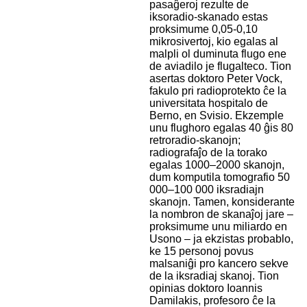
pasaĝeroj rezulte de
iksoradio-skanado estas
proksimume 0,05-0,10
mikrosivertoj, kio egalas al
malpli ol duminuta flugo ene
de aviadilo je flugalteco. Tion
asertas doktoro Peter Vock,
fakulo pri radioprotekto ĉe la
universitata hospitalo de
Berno, en Svisio. Ekzemple
unu flughoro egalas 40 ĝis 80
retroradio-skanojn;
radiografaĵo de la torako
egalas 1000–2000 skanojn,
dum komputila tomografio 50
000–100 000 iksradiajn
skanojn. Tamen, konsiderante
la nombron de skanaĵoj jare –
proksimume unu miliardo en
Usono – ja ekzistas probablo,
ke 15 personoj povus
malsaniĝi pro kancero sekve
de la iksradiaj skanoj. Tion
opinias doktoro Ioannis
Damilakis, profesoro ĉe la