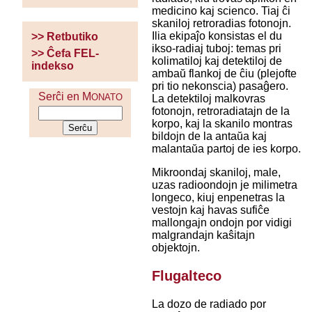
medicino kaj scienco. Tiaj ĉi
skaniloj retroradias fotonojn.
Ilia ekipaĵo konsistas el du
>> Retbutiko
ikso-radiaj tuboj: temas pri
>> Ĉefa FEL-
kolimatiloj kaj detektiloj de
indekso
ambaŭ flankoj de ĉiu (plejofte
pri tio nekonscia) pasaĝero.
Serĉi en M
ONATO
La detektiloj malkovras
fotonojn, retroradiatajn de la
korpo, kaj la skanilo montras
bildojn de la antaŭa kaj
malantaŭa partoj de ies korpo.
Mikroondaj skaniloj, male,
uzas radioondojn je milimetra
longeco, kiuj enpenetras la
vestojn kaj havas sufiĉe
mallongajn ondojn por vidigi
malgrandajn kaŝitajn
objektojn.
Flugalteco
La dozo de radiado por