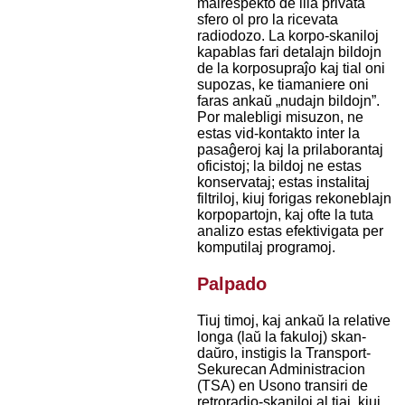
malrespekto de ilia privata
sfero ol pro la ricevata
radiodozo. La korpo-skaniloj
kapablas fari detalajn bildojn
de la korposupraĵo kaj tial oni
supozas, ke tiamaniere oni
faras ankaŭ „nudajn bildojn”.
Por malebligi misuzon, ne
estas vid-kontakto inter la
pasaĝeroj kaj la prilaborantaj
oficistoj; la bildoj ne estas
konservataj; estas instalitaj
filtriloj, kiuj forigas rekoneblajn
korpopartojn, kaj ofte la tuta
analizo estas efektivigata per
komputilaj programoj.
Palpado
Tiuj timoj, kaj ankaŭ la relative
longa (laŭ la fakuloj) skan-
daŭro, instigis la Transport-
Sekurecan Administracion
(TSA) en Usono transiri de
retroradio-skaniloj al tiaj, kiuj