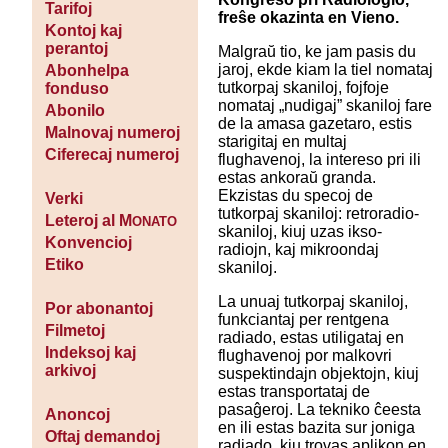
Tarifoj
freŝe okazinta en Vieno.
Kontoj kaj
perantoj
Malgraŭ tio, ke jam pasis du
jaroj, ekde kiam la tiel nomataj
Abonhelpa
tutkorpaj skaniloj, fojfoje
fonduso
nomataj „nudigaj” skaniloj fare
Abonilo
de la amasa gazetaro, estis
Malnovaj numeroj
starigitaj en multaj
Ciferecaj numeroj
flughavenoj, la intereso pri ili
estas ankoraŭ granda.
Ekzistas du specoj de
Verki
tutkorpaj skaniloj: retroradio-
Leteroj al M
ONATO
skaniloj, kiuj uzas ikso-
Konvencioj
radiojn, kaj mikroondaj
Etiko
skaniloj.
La unuaj tutkorpaj skaniloj,
Por abonantoj
funkciantaj per rentgena
Filmetoj
radiado, estas utiligataj en
Indeksoj kaj
flughavenoj por malkovri
arkivoj
suspektindajn objektojn, kiuj
estas transportataj de
pasaĝeroj. La tekniko ĉeesta
Anoncoj
en ili estas bazita sur joniga
Oftaj demandoj
radiado, kiu trovas aplikon en