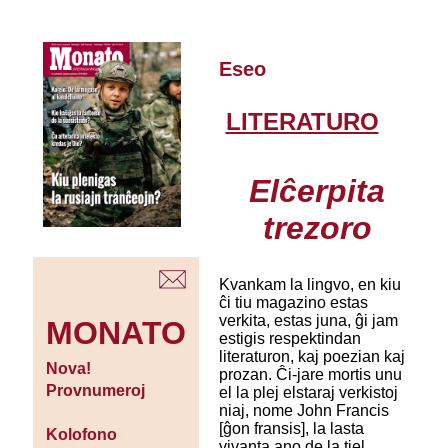
Eseo
LITERATURO
Elĉerpita
trezoro
Kvankam la lingvo, en kiu
ĉi tiu magazino estas
verkita, estas juna, ĝi jam
MONATO
estigis respektindan
literaturon, kaj poezian kaj
Nova!
prozan. Ĉi-jare mortis unu
Provnumeroj
el la plej elstaraj verkistoj
niaj, nome John Francis
[ĝon fransis], la lasta
Kolofono
vivanta ano de la tiel