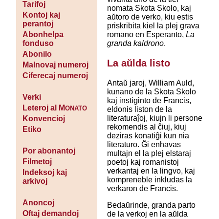
Tarifoj
nomata Skota Skolo, kaj
Kontoj kaj
aŭtoro de verko, kiu estis
perantoj
priskribita kiel la plej grava
romano en Esperanto,
La
Abonhelpa
granda kaldrono
.
fonduso
Abonilo
La aŭlda listo
Malnovaj numeroj
Ciferecaj numeroj
Antaŭ jaroj, William Auld,
kunano de la Skota Skolo
Verki
kaj instiginto de Francis,
Leteroj al M
ONATO
eldonis liston de la
literaturaĵoj, kiujn li persone
Konvencioj
rekomendis al ĉiuj, kiuj
Etiko
deziras konatiĝi kun nia
literaturo. Ĝi enhavas
Por abonantoj
multajn el la plej elstaraj
Filmetoj
poetoj kaj romanistoj
verkantaj en la lingvo, kaj
Indeksoj kaj
kompreneble inkludas la
arkivoj
verkaron de Francis.
Anoncoj
Bedaŭrinde, granda parto
Oftaj demandoj
de la verkoj en la aŭlda