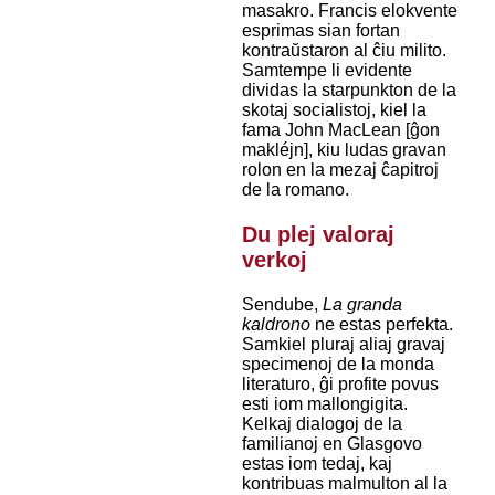
masakro. Francis elokvente
esprimas sian fortan
kontraŭstaron al ĉiu milito.
Samtempe li evidente
dividas la starpunkton de la
skotaj socialistoj, kiel la
fama John MacLean [ĝon
makléjn], kiu ludas gravan
rolon en la mezaj ĉapitroj
de la romano.
Du plej valoraj
verkoj
Sendube,
La granda
kaldrono
ne estas perfekta.
Samkiel pluraj aliaj gravaj
specimenoj de la monda
literaturo, ĝi profite povus
esti iom mallongigita.
Kelkaj dialogoj de la
familianoj en Glasgovo
estas iom tedaj, kaj
kontribuas malmulton al la