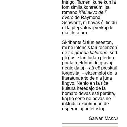
intrigo. Tamen, kune kun la
iom simila kontraŭmilita
romano
Kiel akvo de l'
rivero
de Raymond
Schwartz, ni havas ĉi tie du
el la plej valoraj verkoj de
nia literaturo.
Skribante ĉi tiun eseeton,
mi ne intencis fari recenzon
de
La granda kaldrono
, sed
pli ĝuste fari fortan pledon
por la reeldono de gravaj
neglektataj – aŭ eĉ preskaŭ
forgesitaj – ekzemploj de la
literatura arto de nia juna
lingvo. Nenio en la riĉa
kultura heredaĵo de la
homaro devas esti perdita,
kaj tio certe ne povas ne
inkludi la kontribuon de
esperantaj beletristoj.
Garvan M
AKAJ