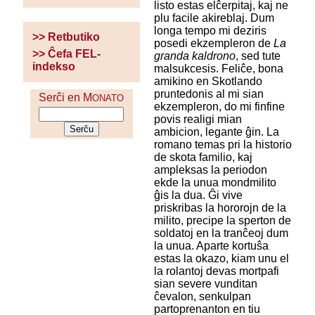
listo estas elĉerpitaj, kaj ne
plu facile akireblaj. Dum
longa tempo mi deziris
>> Retbutiko
posedi ekzempleron de
La
>> Ĉefa FEL-
granda kaldrono
, sed tute
indekso
malsukcesis. Feliĉe, bona
amikino en Skotlando
pruntedonis al mi sian
Serĉi en M
ONATO
ekzempleron, do mi finfine
povis realigi mian
ambicion, legante ĝin. La
romano temas pri la historio
de skota familio, kaj
ampleksas la periodon
ekde la unua mondmilito
ĝis la dua. Ĝi vive
priskribas la hororojn de la
milito, precipe la sperton de
soldatoj en la tranĉeoj dum
la unua. Aparte kortuŝa
estas la okazo, kiam unu el
la rolantoj devas mortpafi
sian severe vunditan
ĉevalon, senkulpan
partoprenanton en tiu