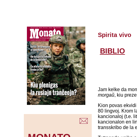
Spirita vivo
BIBLIO
Jam kelke da monat
morgaŭ
, kiu prez
Kion povas ekvidi 
80 lingvoj. Krom la
kancionaloj (t.e. li
kancionalon en lin
transskribo de la 