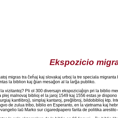
Ekspozicio migr
oj migras tra ĉeĥaj kaj slovakaj urboj la tre speciala migranta
entas la biblion kaj ĝian mesaĝon al la larĝa publiko.
la vizitantoj? Pli ol 300 diversajn ekspoziciaĵojn pri la biblio m
 plej malnovaj biblioj el la jaroj 1549 kaj 1556 estas je dispono po
turgiaj kantlibroj), simplaj kantaroj, preĝlibroj, bildobiblioj ktp. I
gvo de zulua tribo, biblio en Esperanto, en la vjetnama kaj heb
evangelio laŭ Marko sur cigaredpapero farita de politika arestito 