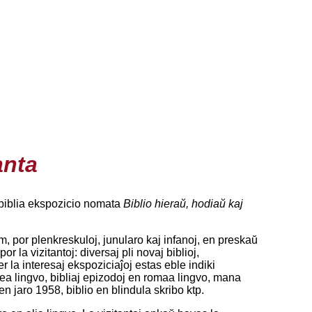
anta
 biblia ekspozicio nomata
Biblio hieraŭ, hodiaŭ kaj
em, por plenkreskuloj, junularo kaj infanoj, en preskaŭ
r la vizitantoj: diversaj pli novaj biblioj,
nter la interesaj ekspoziciaĵoj estas eble indiki
rea lingvo, bibliaj epizodoj en romaa lingvo, mana
en jaro 1958, biblio en blindula skribo ktp.