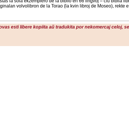
as la sola ekzemplero de la biblio en 66 lingvoj – ĉiu biblia libr
ginalan volvolibron de la Torao (la kvin libroj de Moseo), rekte el
povas esti libere kopiita aŭ tradukita por nekomercaj celoj, 