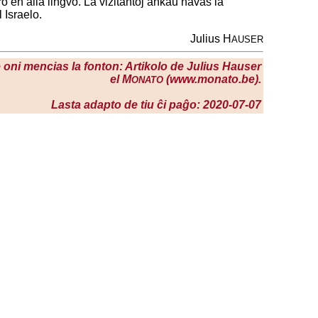
o en alia lingvo. La vizitantoj ankaŭ havas la
 Israelo.
Julius H
AUSER
se oni mencias la fonton: Artikolo de Julius Hauser
el M
(www.monato.be).
ONATO
Lasta adapto de tiu ĉi paĝo: 2020-07-07