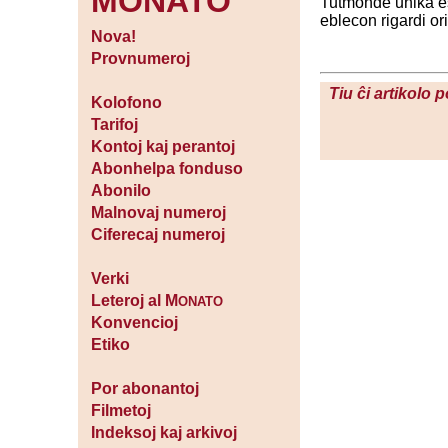
MONATO
Tutmonde unika est
eblecon rigardi ori
Nova!
Provnumeroj
Tiu ĉi artikolo 
Kolofono
Tarifoj
Kontoj kaj perantoj
Abonhelpa fonduso
Abonilo
Malnovaj numeroj
Ciferecaj numeroj
Verki
Leteroj al M
ONATO
Konvencioj
Etiko
Por abonantoj
Filmetoj
Indeksoj kaj arkivoj