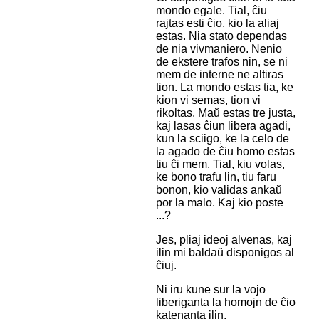
mondo egale. Tial, ĉiu
rajtas esti ĉio, kio la aliaj
estas. Nia stato dependas
de nia vivmaniero. Nenio
de ekstere trafos nin, se ni
mem de interne ne altiras
tion. La mondo estas tia, ke
kion vi semas, tion vi
rikoltas. Maŭ estas tre justa,
kaj lasas ĉiun libera agadi,
kun la sciigo, ke la celo de
la agado de ĉiu homo estas
tiu ĉi mem. Tial, kiu volas,
ke bono trafu lin, tiu faru
bonon, kio validas ankaŭ
por la malo. Kaj kio poste
...?
Jes, pliaj ideoj alvenas, kaj
ilin mi baldaŭ disponigos al
ĉiuj.
Ni iru kune sur la vojo
liberiganta la homojn de ĉio
katenanta ilin.