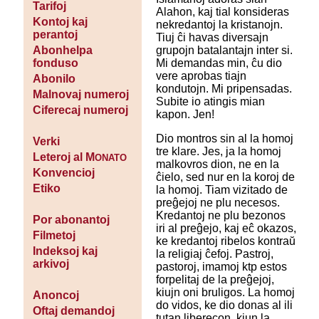
Tarifoj
Alahon, kaj tial konsideras
Kontoj kaj
nekredantoj la kristanojn.
perantoj
Tiuj ĉi havas diversajn
grupojn batalantajn inter si.
Abonhelpa
Mi demandas min, ĉu dio
fonduso
vere aprobas tiajn
Abonilo
kondutojn. Mi pripensadas.
Malnovaj numeroj
Subite io atingis mian
Ciferecaj numeroj
kapon. Jen!
Dio montros sin al la homoj
Verki
tre klare. Jes, ja la homoj
Leteroj al M
ONATO
malkovros dion, ne en la
Konvencioj
ĉielo, sed nur en la koroj de
Etiko
la homoj. Tiam vizitado de
preĝejoj ne plu necesos.
Kredantoj ne plu bezonos
Por abonantoj
iri al preĝejo, kaj eĉ okazos,
Filmetoj
ke kredantoj ribelos kontraŭ
Indeksoj kaj
la religiaj ĉefoj. Pastroj,
arkivoj
pastoroj, imamoj ktp estos
forpelitaj de la preĝejoj,
kiujn oni bruligos. La homoj
Anoncoj
do vidos, ke dio donas al ili
Oftaj demandoj
tutan liberecon, kiun la