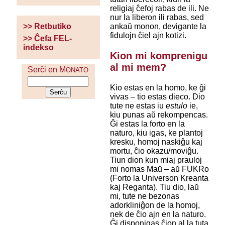
religiaj ĉefoj rabas de ili. Ne
nur la liberon ili rabas, sed
ankaŭ monon, devigante la
>> Retbutiko
fidulojn ĉiel ajn kotizi.
>> Ĉefa FEL-
indekso
Kion mi komprenigu
al mi mem?
Serĉi en M
ONATO
Kio estas en la homo, ke ĝi
vivas – tio estas dieco. Dio
tute ne estas iu
estulo
ie,
kiu punas aŭ rekompencas.
Ĝi estas la forto en la
naturo, kiu igas, ke plantoj
kresku, homoj naskiĝu kaj
mortu, ĉio okazu/moviĝu.
Tiun dion kun miaj prauloj
mi nomas Maŭ – aŭ FUKRo
(Forto la Universon Kreanta
kaj Reganta). Tiu dio, laŭ
mi, tute ne bezonas
adorkliniĝon de la homoj,
nek de ĉio ajn en la naturo.
Ĝi disponigas ĉion al la tuta