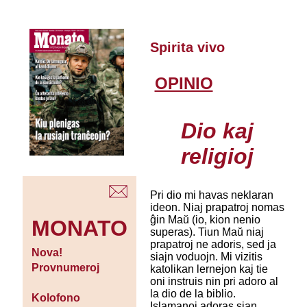
Spirita vivo
OPINIO
Dio kaj
religioj
Pri dio mi havas neklaran
ideon. Niaj prapatroj nomas
ĝin Maŭ (io, kion nenio
MONATO
superas). Tiun Maŭ niaj
prapatroj ne adoris, sed ja
Nova!
siajn voduojn. Mi vizitis
Provnumeroj
katolikan lernejon kaj tie
oni instruis nin pri adoro al
la dio de la biblio.
Kolofono
Islamanoj adoras sian