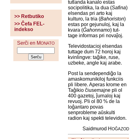
tutlanda kanalo estas
socipolitika, la dua (
Safina
)
elsendas pri arto kaj
>> Retbutiko
kulturo, la tria (
Bahoriston
)
>> Ĉefa FEL-
estas por gejunuloj, kaj la
indekso
kvara (
Ĝahonnamo
) tut-
tage informas pri novaĵoj.
Serĉi en M
ONATO
Televidostacioj elsendas
tuttage dum 72 horoj kaj
kvinlingve: taĝike, ruse,
uzbeke, angle kaj arabe.
Post la sendependiĝo la
amaskomunikiloj funkciis
pli libere. Aperas krome en
Taĝikio ĉiusemajne pli ol
400 gazetoj, ĵurnaloj kaj
revuoj. Pli ol 80 % de la
loĝantaro povas
senprobleme aŭskulti
radion kaj spekti televidon.
Saidmurod H
OĜAZOD