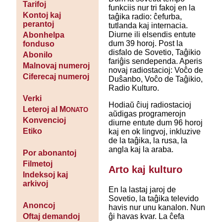
Tarifoj
funkciis nur tri fakoj en la
Kontoj kaj
taĝika radio: ĉefurba,
perantoj
tutlanda kaj internacia.
Diurne ili elsendis entute
Abonhelpa
dum 39 horoj. Post la
fonduso
disfalo de Sovetio, Taĝikio
Abonilo
fariĝis sendependa. Aperis
Malnovaj numeroj
novaj radiostacioj: Voĉo de
Ciferecaj numeroj
Duŝanbo, Voĉo de Taĝikio,
Radio Kulturo.
Verki
Hodiaŭ ĉiuj radiostacioj
Leteroj al M
ONATO
aŭdigas programerojn
Konvencioj
diurne entute dum 96 horoj
Etiko
kaj en ok lingvoj, inkluzive
de la taĝika, la rusa, la
angla kaj la araba.
Por abonantoj
Filmetoj
Arto kaj kulturo
Indeksoj kaj
arkivoj
En la lastaj jaroj de
Sovetio, la taĝika televido
Anoncoj
havis nur unu kanalon. Nun
ĝi havas kvar. La ĉefa
Oftaj demandoj