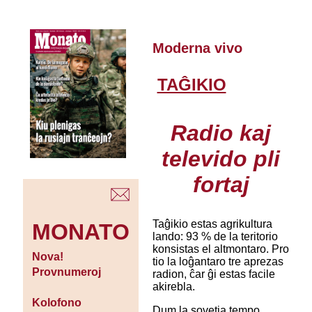
Moderna vivo
TAĜIKIO
Radio kaj
televido pli
fortaj
Taĝikio estas agrikultura
MONATO
lando: 93 % de la teritorio
konsistas el altmontaro. Pro
Nova!
tio la loĝantaro tre aprezas
Provnumeroj
radion, ĉar ĝi estas facile
akirebla.
Kolofono
Dum la sovetia tempo