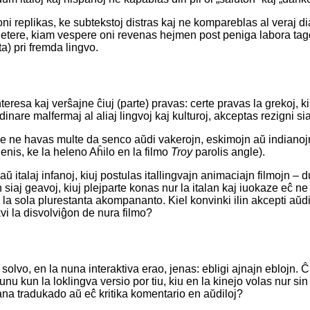
ni replikas, ke subtekstoj distras kaj ne kompareblas al veraj d
etere, kiam vespere oni revenas hejmen post peniga labora tago, 
ta) pri fremda lingvo.
eresa kaj verŝajne ĉiuj (parte) pravas: certe pravas la grekoj, kiuj
inare malfermaj al aliaj lingvoj kaj kulturoj, akceptas rezigni si
 ke ne havas multe da senco aŭdi vakerojn, eskimojn aŭ indianojn
enis, ke la heleno Aĥilo en la filmo
Troy
parolis angle).
 italaj infanoj, kiuj postulas itallingvajn animaciajn filmojn –
iaj geavoj, kiuj plejparte konas nur la italan kaj iuokaze eĉ ne t
e la sola plurestanta akompananto. Kiel konvinki ilin akcepti aŭd
kvi la disvolviĝon de nura filmo?
solvo, en la nuna interaktiva erao, jenas: ebligi ajnajn eblojn. Ĉ
unu kun la loklingva versio por tiu, kiu en la kinejo volas nur sin 
ana tradukado aŭ eĉ kritika komentario en aŭdiloj?