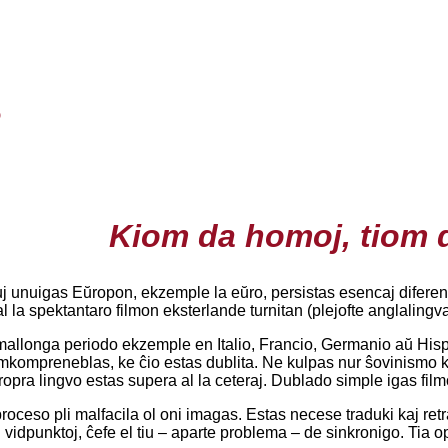
o
Kiom da homoj, tiom 
uj unuigas Eŭropon, ekzemple la eŭro, persistas esencaj diferenco
l la spektantaro filmon eksterlande turnitan (plejofte anglalingva
allonga periodo ekzemple en Italio, Francio, Germanio aŭ Hispan
emkompreneblas, ke ĉio estas dublita. Ne kulpas nur ŝovinismo k
propra lingvo estas supera al la ceteraj. Dublado simple igas fi
roceso pli malfacila ol oni imagas. Estas necese traduki kaj retra
j vidpunktoj, ĉefe el tiu – aparte problema – de sinkronigo. Tia 