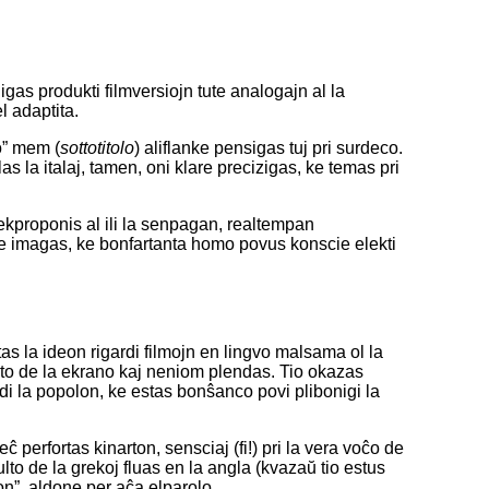
igas produkti filmversiojn tute analogajn al la
l adaptita.
o” mem (
sottotitolo
) aliflanke pensigas tuj pri surdeco.
as la italaj, tamen, oni klare precizigas, ke temas pri
ĉ ekproponis al ili la senpagan, realtempan
e imagas, ke bonfartanta homo povus konscie elekti
tas la ideon rigardi filmojn en lingvo malsama ol la
rto de la ekrano kaj neniom plendas. Tio okazas
di la popolon, ke estas bonŝanco povi plibonigi la
– eĉ perfortas kinarton, sensciaj (fi!) pri la vera voĉo de
to de la grekoj fluas en la angla (kvazaŭ tio estus
kon”, aldone per aĉa elparolo.