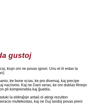
da gustoj
j, kiujn oni ne povas ignori. Unu el ili estas la
n).
io, tre bone scias, ke pro diversaj, kaj precipe
aj naciismo. Kaj ne ĉiam veras, ke oni dublas filmojn
lmon pli komprenebla kaj ĝuebla.
duki la eldiraĵojn antaŭ ol atingi rezulton
operacio multekostas, kaj ne ĉiuj landoj povas preni