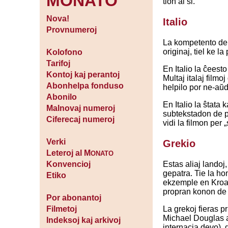
MONATO
tion al si.
Nova!
Italio
Provnumeroj
La kompetento de du
originaj, tiel ke l
Kolofono
Tarifoj
En Italio la ĉeest
Kontoj kaj perantoj
Multaj italaj filmo
Abonhelpa fonduso
helpilo por ne-aŭd
Abonilo
En Italio la ŝtata
Malnovaj numeroj
subtekstadon de p
Ciferecaj numeroj
vidi la filmon per 
Verki
Grekio
Leteroj al M
ONATO
Estas aliaj landoj
Konvencioj
gepatra. Tie la ho
Etiko
ekzemple en Kroati
propran konon de 
Por abonantoj
La grekoj fieras pri
Filmetoj
Michael Douglas aŭ
Indeksoj kaj arkivoj
internacia devo), 