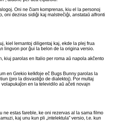
ialogoj. Oni ne ĉiam komprenas, kiu el la personoj
oni deziras sidiĝi kaj malstreĉiĝi, anstataŭ alfronti
, kiel lernantoj diligentaj kaj, ekde la plej frua
an lingvon por ĝui la belon de la origina versio.
, kiuj parolas en Italio per roma aŭ napola akĉento
 dum en Grekio kelkfoje eĉ Bugs Bunny parolas la
iun (pro la disvastiĝo de dialektoj). Por multaj
i volapukaĵon en la televidilo aŭ aĉeti novajn
u ne estas fareble, ke oni rezervas al la sama filmo
amuzi, kaj unu kun pli „intelektula” versio, t.e. kun