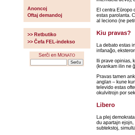
Anoncoj
El centra Eŭropo o
estas parolanta. C
Oftaj demandoj
al leciono (ne peti
Kiu pravas?
>> Retbutiko
>> Ĉefa FEL-indekso
La debato estas int
infanaĝo, eksterord
Serĉi en M
ONATO
Ili prave opinias,
(kvankam ilin ne ĝ
Pravas tamen ankaŭ
anglan – kune kun s
televido estas oft
okulvitrojn por se
Libero
La plej demokrata 
du apartajn ejojn, 
subtekstoj, simult