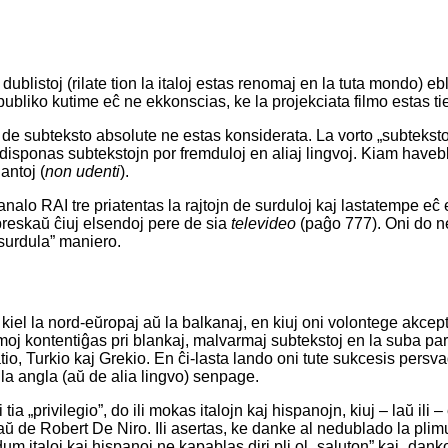
blistoj (rilate tion la italoj estas renomaj en la tuta mondo) ebl
a publiko kutime eĉ ne ekkonscias, ke la projekciata filmo estas tie
o de subteksto absolute ne estas konsiderata. La vorto „subtekst
j disponas subtekstojn por fremduloj en aliaj lingvoj. Kiam havebl
antoj (
non udenti
).
 kanalo RAI tre priatentas la rajtojn de surduloj kaj lastatempe e
reskaŭ ĉiuj elsendoj pere de sia
televideo
(paĝo 777). Oni do n
„surdula” maniero.
, kiel la nord-eŭropaj aŭ la balkanaj, en kiuj oni volontege akcep
moj kontentiĝas pri blankaj, malvarmaj subtekstoj en la suba pa
o, Turkio kaj Grekio. En ĉi-lasta lando oni tute sukcesis persva
la angla (aŭ de alia lingvo) senpage.
 tia „privilegio”, do ili mokas italojn kaj hispanojn, kiuj – laŭ ili 
 de Robert De Niro. Ili asertas, ke danke al nedublado la plimul
dum italoj kaj hispanoj ne kapablas diri pli ol „saluton” kaj „dan