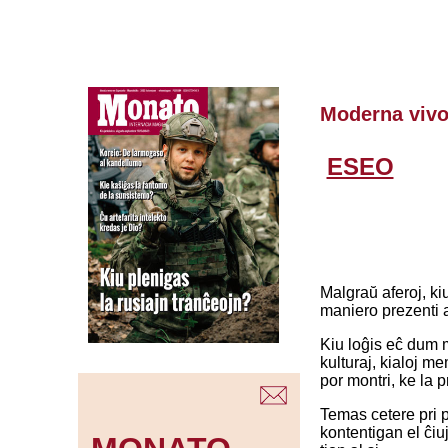
Moderna viv
ESEO
Malgraŭ aferoj, ki
maniero prezenti a
Kiu loĝis eĉ dum m
kulturaj, kialoj m
por montri, ke la 
Temas cetere pri p
kontentigan el ĉiu