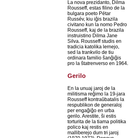
La nova prezidanto, Dilma
Rousseff, estas filino de la
bulgara poeto Pétar
Russév, kiu iĝis brazila
civitano kun la nomo Pedro
Rousseff, kaj de la brazila
instruistino Dilma Jane
Silva. Rousseff studis en
tradicia katolika lernejo,
sed la trankvilo de tiu
ordinara familio ŝanĝiĝis
pro la ŝtatrenverso en 1964.
Gerilo
En la unuaj jaroj de la
militisma reĝimo la 19-jara
Rousseff kontraŭbatalis la
respublikon de generaloj
per engaĝiĝo en urba
gerilo. Arestite, ŝi estis
torturita de la tiama politika
polico kaj restis en
malliberejo dum tri jaroj