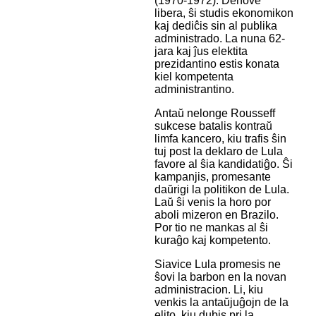
(1970-1972). Denove
libera, ŝi studis ekonomikon
kaj dediĉis sin al publika
administrado. La nuna 62-
jara kaj ĵus elektita
prezidantino estis konata
kiel kompetenta
administrantino.
Antaŭ nelonge Rousseff
sukcese batalis kontraŭ
limfa kancero, kiu trafis ŝin
tuj post la deklaro de Lula
favore al ŝia kandidatiĝo. Ŝi
kampanjis, promesante
daŭrigi la politikon de Lula.
Laŭ ŝi venis la horo por
aboli mizeron en Brazilo.
Por tio ne mankas al ŝi
kuraĝo kaj kompetento.
Siavice Lula promesis ne
ŝovi la barbon en la novan
administracion. Li, kiu
venkis la antaŭjuĝojn de la
elito, kiu dubis pri la