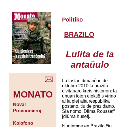
Politiko
BRAZILO
Lulita de la
antaŭulo
La lastan dimanĉon de
oktobro 2010 la brazila
civitanaro kreis historion: la
MONATO
unuan fojon elektiĝis virino
al la plej alta respublika
Nova!
posteno, tiu de prezidanto.
Provnumeroj
Ŝia nomo: Dilma Rousseff
[diŭma husef].
Kolofono
Nuntempe en Brazilo ĉiu