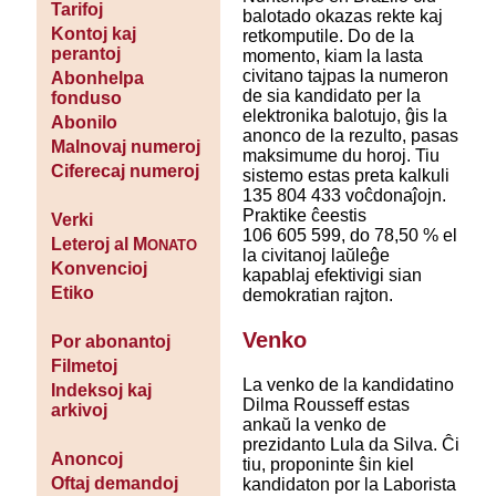
Tarifoj
balotado okazas rekte kaj
Kontoj kaj
retkomputile. Do de la
perantoj
momento, kiam la lasta
civitano tajpas la numeron
Abonhelpa
de sia kandidato per la
fonduso
elektronika balotujo, ĝis la
Abonilo
anonco de la rezulto, pasas
Malnovaj numeroj
maksimume du horoj. Tiu
Ciferecaj numeroj
sistemo estas preta kalkuli
135 804 433 voĉdonaĵojn.
Praktike ĉeestis
Verki
106 605 599, do 78,50 % el
Leteroj al M
ONATO
la civitanoj laŭleĝe
Konvencioj
kapablaj efektivigi sian
Etiko
demokratian rajton.
Venko
Por abonantoj
Filmetoj
La venko de la kandidatino
Indeksoj kaj
Dilma Rousseff estas
arkivoj
ankaŭ la venko de
prezidanto Lula da Silva. Ĉi
Anoncoj
tiu, proponinte ŝin kiel
Oftaj demandoj
kandidaton por la Laborista