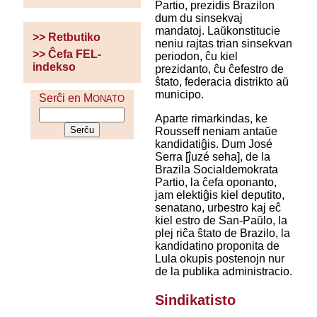
Partio, prezidis Brazilon
dum du sinsekvaj
mandatoj. Laŭkonstitucie
>> Retbutiko
neniu rajtas trian sinsekvan
>> Ĉefa FEL-
periodon, ĉu kiel
indekso
prezidanto, ĉu ĉefestro de
ŝtato, federacia distrikto aŭ
municipo.
Serĉi en M
ONATO
Aparte rimarkindas, ke
Rousseff neniam antaŭe
kandidatiĝis. Dum José
Serra [ĵuzé seha], de la
Brazila Socialdemokrata
Partio, la ĉefa oponanto,
jam elektiĝis kiel deputito,
senatano, urbestro kaj eĉ
kiel estro de San-Paŭlo, la
plej riĉa ŝtato de Brazilo, la
kandidatino proponita de
Lula okupis postenojn nur
de la publika administracio.
Sindikatisto