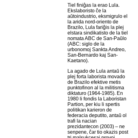
Tiel finiĝas la erao Lula.
Ekslaboristo ĉe la
aŭtoindustrio, eksmigrulo el
la arida nord-oriento de
Brazilo, Lula fariĝis la plej
elstara sindikatisto de la tiel
nomata ABC de San-Paŭlo
(ABC: siglo de la
urbonomoj Sankta Andreo,
San-Bernardo kaj San-
Kaetano).
La agado de Lula antaŭ la
plej forta laborista movado
de Brazilo efektive metis
punktofinon al la militisma
diktaturo (1964-1985). En
1980 li fondis la Laboristan
Partion, per kiu li spertis
politikan karieron de
federacia deputito, antaŭ ol
trafi la nacian
prezidantecon (2003) – ne
senpene, ĉar tio okazis post
tri malsukcesaj provoj.