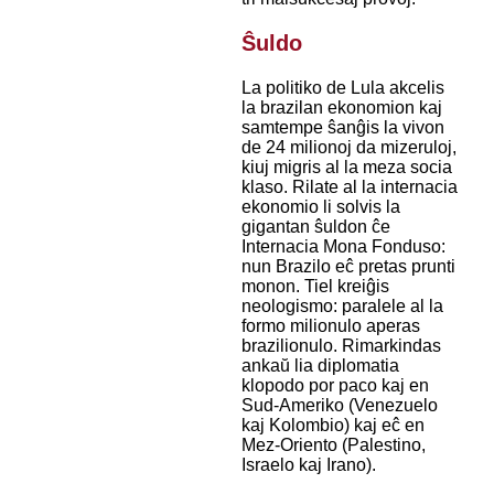
Ŝuldo
La politiko de Lula akcelis
la brazilan ekonomion kaj
samtempe ŝanĝis la vivon
de 24 milionoj da mizeruloj,
kiuj migris al la meza socia
klaso. Rilate al la internacia
ekonomio li solvis la
gigantan ŝuldon ĉe
Internacia Mona Fonduso:
nun Brazilo eĉ pretas prunti
monon. Tiel kreiĝis
neologismo: paralele al la
formo milionulo aperas
brazilionulo. Rimarkindas
ankaŭ lia diplomatia
klopodo por paco kaj en
Sud-Ameriko (Venezuelo
kaj Kolombio) kaj eĉ en
Mez-Oriento (Palestino,
Israelo kaj Irano).