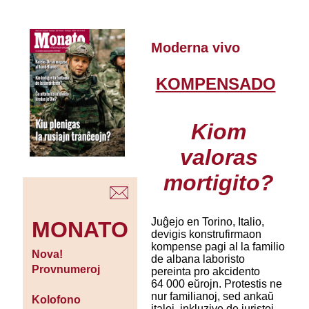
Moderna vivo
KOMPENSADO
Kiom
valoras
mortigito?
Juĝejo en Torino, Italio,
MONATO
devigis konstrufirmaon
kompense pagi al la familio
Nova!
de albana laboristo
Provnumeroj
pereinta pro akcidento
64 000 eŭrojn. Protestis ne
nur familianoj, sed ankaŭ
Kolofono
italoj, inkluzive de juristoj,