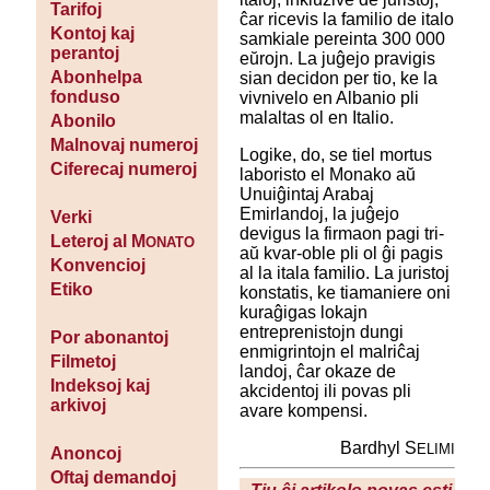
Tarifoj
ĉar ricevis la familio de italo
Kontoj kaj
samkiale pereinta 300 000
perantoj
eŭrojn. La juĝejo pravigis
Abonhelpa
sian decidon per tio, ke la
fonduso
vivnivelo en Albanio pli
malaltas ol en Italio.
Abonilo
Malnovaj numeroj
Logike, do, se tiel mortus
Ciferecaj numeroj
laboristo el Monako aŭ
Unuiĝintaj Arabaj
Emirlandoj, la juĝejo
Verki
devigus la firmaon pagi tri-
Leteroj al M
ONATO
aŭ kvar-oble pli ol ĝi pagis
Konvencioj
al la itala familio. La juristoj
Etiko
konstatis, ke tiamaniere oni
kuraĝigas lokajn
entreprenistojn dungi
Por abonantoj
enmigrintojn el malriĉaj
Filmetoj
landoj, ĉar okaze de
Indeksoj kaj
akcidentoj ili povas pli
arkivoj
avare kompensi.
Bardhyl S
ELIMI
Anoncoj
Oftaj demandoj