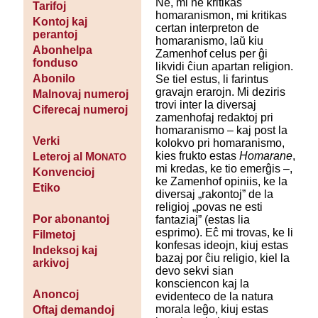
Ne, mi ne kritikas
Tarifoj
homaranismon, mi kritikas
Kontoj kaj
certan interpreton de
perantoj
homaranismo, laŭ kiu
Abonhelpa
Zamenhof celus per ĝi
fonduso
likvidi ĉiun apartan religion.
Abonilo
Se tiel estus, li farintus
gravajn erarojn. Mi deziris
Malnovaj numeroj
trovi inter la diversaj
Ciferecaj numeroj
zamenhofaj redaktoj pri
homaranismo – kaj post la
Verki
kolokvo pri homaranismo,
kies frukto estas
Homarane
,
Leteroj al M
ONATO
mi kredas, ke tio emerĝis –,
Konvencioj
ke Zamenhof opiniis, ke la
Etiko
diversaj „rakontoj” de la
religioj „povas ne esti
Por abonantoj
fantaziaj” (estas lia
esprimo). Eĉ mi trovas, ke li
Filmetoj
konfesas ideojn, kiuj estas
Indeksoj kaj
bazaj por ĉiu religio, kiel la
arkivoj
devo sekvi sian
konsciencon kaj la
Anoncoj
evidenteco de la natura
morala leĝo, kiuj estas
Oftaj demandoj