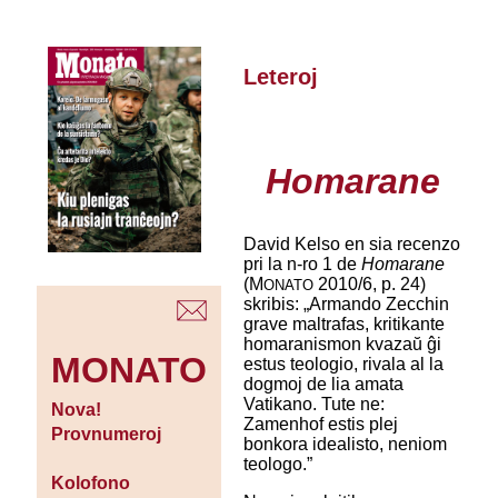
Leteroj
Homarane
David Kelso en sia recenzo
pri la n-ro 1 de
Homarane
(M
2010/6, p. 24)
ONATO
skribis: „Armando Zecchin
grave maltrafas, kritikante
homaranismon kvazaŭ ĝi
MONATO
estus teologio, rivala al la
dogmoj de lia amata
Vatikano. Tute ne:
Nova!
Zamenhof estis plej
Provnumeroj
bonkora idealisto, neniom
teologo.”
Kolofono