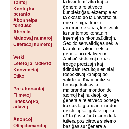
la kvantumfiziko kaj la
Tarifoj
ĝenerala relativeco
Kontoj kaj
kunplektiĝas, ekzemple en
perantoj
la ekesto de la universo aŭ
Abonhelpa
ene de nigra truo, ni
fonduso
ankoraŭ ne scias, kiel venki
Abonilo
la nuntempe konatajn
internajn sinkontraŭdirojn.
Malnovaj numeroj
Sed tio senvalidigas nek la
Ciferecaj numeroj
kvantumfizikon, nek la
ĝeneralan relativecon!
Verki
Ambaŭ sistemoj donas
Leteroj al M
treege precizajn kaj
ONATO
fidindajn rezultojn en siaj
Konvencioj
respektivaj kampoj de
Etiko
valideco. Kvantumfiziko
bonege traktas la
Por abonantoj
malgrandan mondon de
atomoj kaj nukleoj, kaj
Filmetoj
ĝenerala relativeco bonege
Indeksoj kaj
traktas la grandan mondon
arkivoj
de steloj kaj galaksioj, kaj
eĉ la ĝusta funkciado de la
Anoncoj
tuttera pozicitrova sistemo
Oftaj demandoj
baziĝas sur ĝenerala