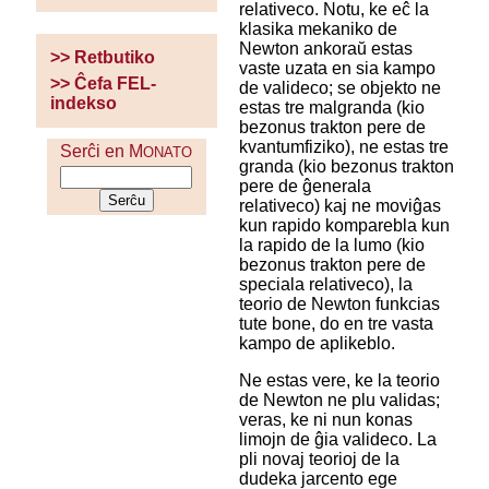
relativeco. Notu, ke eĉ la
klasika mekaniko de
Newton ankoraŭ estas
>> Retbutiko
vaste uzata en sia kampo
>> Ĉefa FEL-
de valideco; se objekto ne
indekso
estas tre malgranda (kio
bezonus trakton pere de
kvantumfiziko), ne estas tre
Serĉi en M
ONATO
granda (kio bezonus trakton
pere de ĝenerala
relativeco) kaj ne moviĝas
kun rapido komparebla kun
la rapido de la lumo (kio
bezonus trakton pere de
speciala relativeco), la
teorio de Newton funkcias
tute bone, do en tre vasta
kampo de aplikeblo.
Ne estas vere, ke la teorio
de Newton ne plu validas;
veras, ke ni nun konas
limojn de ĝia valideco. La
pli novaj teorioj de la
dudeka jarcento ege