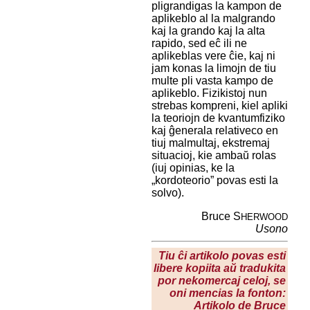
pligrandigas la kampon de
aplikeblo al la malgrando
kaj la grando kaj la alta
rapido, sed eĉ ili ne
aplikeblas vere ĉie, kaj ni
jam konas la limojn de tiu
multe pli vasta kampo de
aplikeblo. Fizikistoj nun
strebas kompreni, kiel apliki
la teoriojn de kvantumfiziko
kaj ĝenerala relativeco en
tiuj malmultaj, ekstremaj
situacioj, kie ambaŭ rolas
(iuj opinias, ke la
„kordoteorio” povas esti la
solvo).
Bruce S
HERWOOD
Usono
Tiu ĉi artikolo povas esti
libere kopiita aŭ tradukita
por nekomercaj celoj, se
oni mencias la fonton:
Artikolo de Bruce