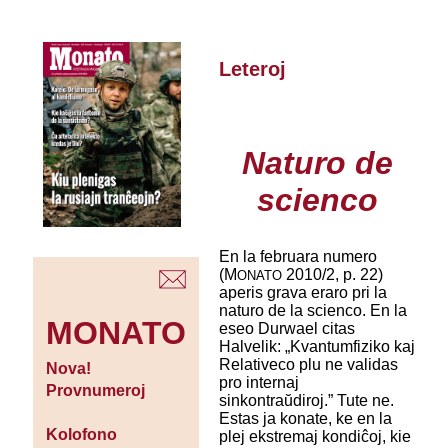
Leteroj
Naturo de
scienco
En la februara numero
(M
2010/2, p. 22)
ONATO
aperis grava eraro pri la
naturo de la scienco. En la
MONATO
eseo Durwael citas
Halvelik: „Kvantumfiziko kaj
Relativeco plu ne validas
Nova!
pro internaj
Provnumeroj
sinkontraŭdiroj.” Tute ne.
Estas ja konate, ke en la
Kolofono
plej ekstremaj kondiĉoj, kie