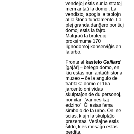
vendejoj estis sur la stratoj
mem antaŭ la domoj. La
vendistoj apogis la tablojn
al la ŝtona fundamento. La
plej granda danĝero por tiuj
domoj estis la fajro.
Malgraŭ la brulegoj
proksimume 170
lignodomoj konserviĝis en
la urbo.
Fronte al
kastelo
Gaillard
[gajár] – belega domo, en
kiu estas nun antaŭhistoria
muzeo – ĉe la angulo de
trabfaka domo el 16a
jarcento oni vidas
skulptaĵon de du personoj,
nomitan „Vannes kaj
edzino”. Ĝi estas fama
simbolo de la urbo. Oni ne
scias, kiujn la skulptaĵo
prezentas. Verŝajne estis
ŝildo, kies mesaĝo estas
perdita.