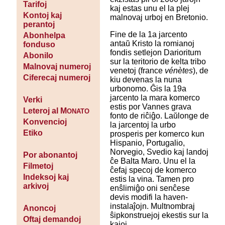
Tarifoj
kaj estas unu el la plej
Kontoj kaj
malnovaj urboj en Bretonio.
perantoj
Fine de la 1a jarcento
Abonhelpa
antaŭ Kristo la romianoj
fonduso
fondis setlejon Darioritum
Abonilo
sur la teritorio de kelta tribo
Malnovaj numeroj
venetoj (france
vénètes
), de
Ciferecaj numeroj
kiu devenas la nuna
urbonomo. Ĝis la 19a
jarcento la mara komerco
Verki
estis por Vannes grava
Leteroj al M
ONATO
fonto de riĉiĝo. Laŭlonge de
Konvencioj
la jarcentoj la urbo
Etiko
prosperis per komerco kun
Hispanio, Portugalio,
Norvegio, Svedio kaj landoj
Por abonantoj
ĉe Balta Maro. Unu el la
Filmetoj
ĉefaj specoj de komerco
Indeksoj kaj
estis la vina. Tamen pro
arkivoj
enŝlimiĝo oni senĉese
devis modifi la haven-
instalaĵojn. Multnombraj
Anoncoj
ŝipkonstruejoj ekestis sur la
Oftaj demandoj
kajoj.