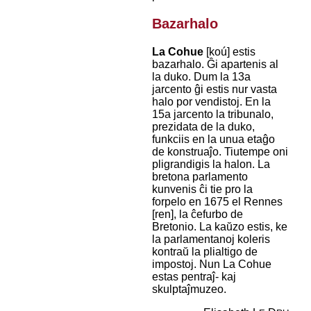
Bazarhalo
La Cohue
[koú] estis
bazarhalo. Ĝi apartenis al
la duko. Dum la 13a
jarcento ĝi estis nur vasta
halo por vendistoj. En la
15a jarcento la tribunalo,
prezidata de la duko,
funkciis en la unua etaĝo
de konstruaĵo. Tiutempe oni
pligrandigis la halon. La
bretona parlamento
kunvenis ĉi tie pro la
forpelo en 1675 el Rennes
[ren], la ĉefurbo de
Bretonio. La kaŭzo estis, ke
la parlamentanoj koleris
kontraŭ la plialtigo de
impostoj. Nun La Cohue
estas pentraĵ- kaj
skulptaĵmuzeo.