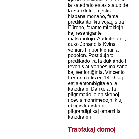
la katedralo estas statuo de
la Sanktulo. Li estis
hispana monaĥo, fama
predikanto, kiu vojaĝis tra
Eŭropo, farante miraklojn
kaj resanigante
malsanulojn. Aŭdinte pri li,
duko Johano la Kvina
venigis lin por klerigi la
popolon. Post dujara
predikado tra la duklando li
revenis al Vannes malsana
kaj senfortiĝinta. Vincento
Ferrer mortis en 1419 kaj
estis entombigita en la
katedralo. Danke al la
pilgrimado la episkopoj
ricevis monrimedojn, kiuj
ebligis transformi,
pligrandigi kaj ornami la
katedralon.
Trabfakaj domoj