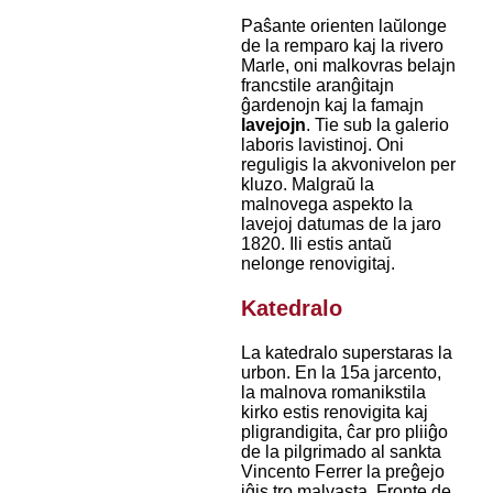
Paŝante orienten laŭlonge
de la remparo kaj la rivero
Marle, oni malkovras belajn
francstile aranĝitajn
ĝardenojn kaj la famajn
lavejojn
. Tie sub la galerio
laboris lavistinoj. Oni
reguligis la akvonivelon per
kluzo. Malgraŭ la
malnovega aspekto la
lavejoj datumas de la jaro
1820. Ili estis antaŭ
nelonge renovigitaj.
Katedralo
La katedralo superstaras la
urbon. En la 15a jarcento,
la malnova romanikstila
kirko estis renovigita kaj
pligrandigita, ĉar pro pliiĝo
de la pilgrimado al sankta
Vincento Ferrer la preĝejo
iĝis tro malvasta. Fronte de