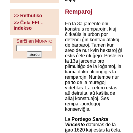
Remparoj
>> Retbutiko
>> Ĉefa FEL-
En la 3a jarcento oni
indekso
konstruis remparojn, kiuj
ĉirkaŭis la urbon por
defendi ĝin kontraŭ atakoj
Serĉi en M
ONATO
de barbaroj. Tamen kun
areo de nur kvin hektaroj ĝi
estis ĉefe rifuĝejo. Poste en
la 13a jarcento pro
plimultiĝo de la loĝantoj, la
tiama duko plilongigis la
remparojn. Nuntempe nur
parto de la muregoj
videblas. La cetero estas
aŭ detruita, aŭ kaŝita de
aliaj konstruaĵoj. Ses
rempar-pordegoj
konserviĝis.
La
Pordego
Sankta
Vincento
datumas de la
jaro 1620 kaj estas la ĉefa.