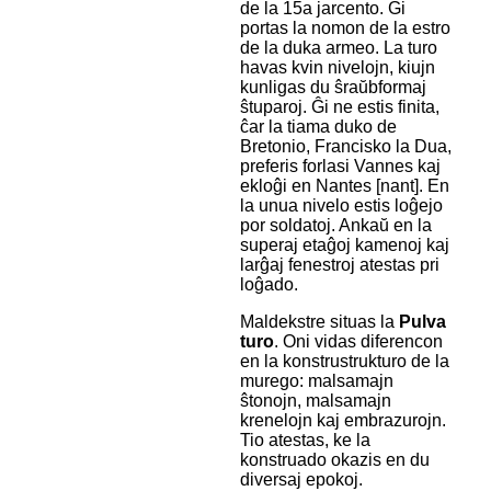
de la 15a jarcento. Ĝi
portas la nomon de la estro
de la duka armeo. La turo
havas kvin nivelojn, kiujn
kunligas du ŝraŭbformaj
ŝtuparoj. Ĝi ne estis finita,
ĉar la tiama duko de
Bretonio, Francisko la Dua,
preferis forlasi Vannes kaj
ekloĝi en Nantes [nant]. En
la unua nivelo estis loĝejo
por soldatoj. Ankaŭ en la
superaj etaĝoj kamenoj kaj
larĝaj fenestroj atestas pri
loĝado.
Maldekstre situas la
Pulva
turo
. Oni vidas diferencon
en la konstrustrukturo de la
murego: malsamajn
ŝtonojn, malsamajn
krenelojn kaj embrazurojn.
Tio atestas, ke la
konstruado okazis en du
diversaj epokoj.