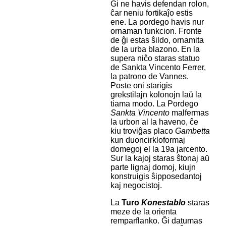
Ĝi ne havis defendan rolon,
ĉar neniu fortikaĵo estis
ene. La pordego havis nur
ornaman funkcion. Fronte
de ĝi estas ŝildo, ornamita
de la urba blazono. En la
supera niĉo staras statuo
de Sankta Vincento Ferrer,
la patrono de Vannes.
Poste oni starigis
grekstilajn kolonojn laŭ la
tiama modo. La Pordego
Sankta Vincento
malfermas
la urbon al la haveno, ĉe
kiu troviĝas placo
Gambetta
kun duoncirkloformaj
domegoj el la 19a jarcento.
Sur la kajoj staras ŝtonaj aŭ
parte lignaj domoj, kiujn
konstruigis ŝipposedantoj
kaj negocistoj.
La
Turo
Konestablo
staras
meze de la orienta
remparflanko. Ĝi datumas