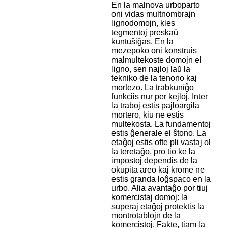
En la malnova urboparto
oni vidas multnombrajn
lignodomojn, kies
tegmentoj preskaŭ
kuntuŝiĝas. En la
mezepoko oni konstruis
malmultekoste domojn el
ligno, sen najloj laŭ la
tekniko de la tenono kaj
mortezo. La trabkuniĝo
funkciis nur per kejloj. Inter
la traboj estis pajloargila
mortero, kiu ne estis
multekosta. La fundamentoj
estis ĝenerale el ŝtono. La
etaĝoj estis ofte pli vastaj ol
la teretaĝo, pro tio ke la
impostoj dependis de la
okupita areo kaj krome ne
estis granda loĝspaco en la
urbo. Alia avantaĝo por tiuj
komercistaj domoj: la
superaj etaĝoj protektis la
montrotablojn de la
komercistoj. Fakte, tiam la