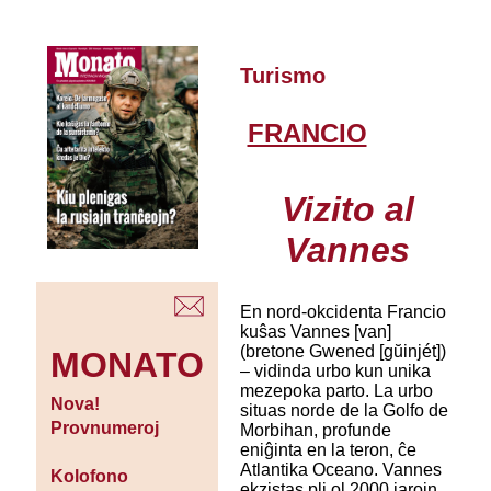
Turismo
FRANCIO
Vizito al
Vannes
En nord-okcidenta Francio
kuŝas Vannes [van]
(bretone Gwened [gŭinjét])
MONATO
– vidinda urbo kun unika
mezepoka parto. La urbo
Nova!
situas norde de la Golfo de
Provnumeroj
Morbihan, profunde
eniĝinta en la teron, ĉe
Atlantika Oceano. Vannes
Kolofono
ekzistas pli ol 2000 jarojn