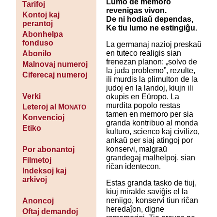
Lumo de memoro
Tarifoj
revenigas vivon.
Kontoj kaj
De ni hodiaŭ dependas,
perantoj
Ke tiu lumo ne estingiĝu.
Abonhelpa
fonduso
La germanaj nazioj preskaŭ
en tuteco realigis sian
Abonilo
frenezan planon: „solvo de
Malnovaj numeroj
la juda problemo”, rezulte,
Ciferecaj numeroj
ili murdis la plimulton de la
judoj en la landoj, kiujn ili
Verki
okupis en Eŭropo. La
murdita popolo restas
Leteroj al M
ONATO
tamen en memoro per sia
Konvencioj
granda kontribuo al monda
Etiko
kulturo, scienco kaj civilizo,
ankaŭ per siaj atingoj por
konservi, malgraŭ
Por abonantoj
grandegaj malhelpoj, sian
Filmetoj
riĉan identecon.
Indeksoj kaj
arkivoj
Estas granda tasko de tiuj,
kiuj mirakle saviĝis el la
neniigo, konservi tiun riĉan
Anoncoj
heredaĵon, digne
Oftaj demandoj