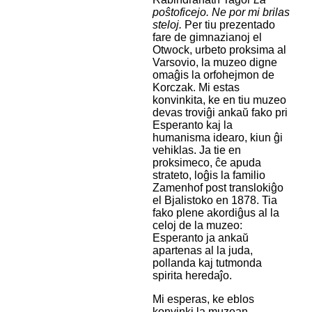
poŝtoficejo. Ne por mi brilas
steloj.
Per tiu prezentado
fare de gimnazianoj el
Otwock, urbeto proksima al
Varsovio, la muzeo digne
omaĝis la orfohejmon de
Korczak. Mi estas
konvinkita, ke en tiu muzeo
devas troviĝi ankaŭ fako pri
Esperanto kaj la
humanisma idearo, kiun ĝi
vehiklas. Ja tie en
proksimeco, ĉe apuda
strateto, loĝis la familio
Zamenhof post translokiĝo
el Bjalistoko en 1878. Tia
fako plene akordiĝus al la
celoj de la muzeo:
Esperanto ja ankaŭ
apartenas al la juda,
pollanda kaj tutmonda
spirita heredaĵo.
Mi esperas, ke eblos
konvinki la muzean