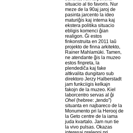
situacio al tio favoris. Nur
meze de la 90aj jaroj de
pasinta jarcento la ideo
maturiĝis kaj interna kaj
ekstera politika situacio
ebligis komenci ĝian
realigon. Ĝi estos
finkonstruita en 2011 laŭ
projekto de finna arkitekto,
Rainer Mahlamüki. Tamen,
ne atendante ĝis la muzeo
estos finpreta, la
plendediĉa kaj fake
altkvalita dungitaro sub
direktoro Jerzy Halberstadt
jam funkciigis kelkajn
fakojn de la muzeo. Kiel
laborcentro servas al ĝi
Ohel
(hebree: „tendo”)
situanta en najbareco de la
Monumento pri la Herooj de
la Geto centre de la iama
juda kvartalo. Jam nun tie
la vivo pulsas. Okazas
interesaj prelegoj pri