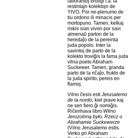
laborantoj bruligi i.a. la
restintajn kolektojn de
YIVO. Por ne-plenumo de
tiu ordono ili minacis per
mortopuno. Tamen, kelkaj
riskis sian vivon por savi
almenaŭ parton de la
heredaĵo de la pereinta
juda popolo. Inter la
savintoj de parto de la
kolekto troviĝis la fama juda
vilna poeto Abraham
Suckewer. Tamen, granda
parto de la riĉaĵo, frukto de
la juda spirito, pereis en
flamoj.
Vilno ĉesis esti
Jerusalemo
de la nordo
, kiel prave kaj
ne sen fiero ĝi nomiĝis.
Riĉenhava libro
Wilno
Jerozolimą było. Rzecz o
Abrahamie Suckewerze
(Vilno Jerusalemo estis.
Verko pri Abraham