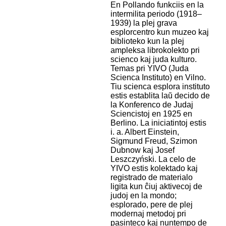
En Pollando funkciis en la
intermilita periodo (1918–
1939) la plej grava
esplorcentro kun muzeo kaj
biblioteko kun la plej
ampleksa librokolekto pri
scienco kaj juda kulturo.
Temas pri YIVO (Juda
Scienca Instituto) en Vilno.
Tiu scienca esplora instituto
estis establita laŭ decido de
la Konferenco de Judaj
Sciencistoj en 1925 en
Berlino. La iniciatintoj estis
i. a. Albert Einstein,
Sigmund Freud, Szimon
Dubnow kaj Josef
Leszczyński. La celo de
YIVO estis kolektado kaj
registrado de materialo
ligita kun ĉiuj aktivecoj de
judoj en la mondo;
esplorado, pere de plej
modernaj metodoj pri
pasinteco kaj nuntempo de