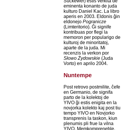
Suckewer) estis verkita de
eminenta konanto de juda
kulturo Daniel Kac. La libro
aperis en 2003. Eldonis ĝin
eldonejo
Pogranicze
(Limteritorio). Ĝi signife
kontribuas por flegi la
memoron per popularigo de
kulturoj de minoritatoj,
aparte de la juda. Mi
recenzis la verkon por
Słowo Żydowskie
(Juda
Vorto) en aprilo 2004.
Nuntempe
Post retrovo postmilite, ĉefe
en Germanio, de signifa
parto de la kolektoj de
YIVO ĝi estis enigita en la
novjorka kolekto kaj post tiu
tempo YIVO en Novjorko
transprenis la taskon, kiun
plenumis pli frue la vilna
YIVO. Memkompreneble,