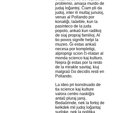
problemo
, amasa murdo de
judaj loĝantoj. Ĉiam pli da
judoj, inter ili multaj junuloj,
venas al Pollando por
konatiĝi, laŭeble, kun la
pasinteco de la juda
popolo, ankaŭ kun radikoj
de siaj propraj familioj. Al
tio povos signife helpi la
muzeo. Ĝi estas ankaŭ
necesa por kompletigi,
alproprigi scion ĉi-rilatan al
monda scienco kaj kulturo.
Nepra ĝi estas por la resto
de la mirakle savitaj, kiuj
malgraŭ ĉio decidis resti en
Pollando.
La ideo pri konstruado de
tia science kaj kulture
valora centro naskiĝis
antaŭ pluraj jaroj.
Bedaŭrinde, nek la fortoj de
kelkdek mil judoj loĝantaj
surloke, nek la politika