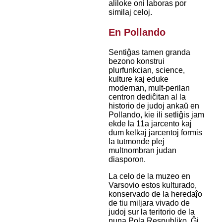
aliloke oni laboras por
similaj celoj.
En Pollando
Sentiĝas tamen granda
bezono konstrui
plurfunkcian, science,
kulture kaj eduke
modernan, mult-perilan
centron dediĉitan al la
historio de judoj ankaŭ en
Pollando, kie ili setliĝis jam
ekde la 11a jarcento kaj
dum kelkaj jarcentoj formis
la tutmonde plej
multnombran judan
diasporon.
La celo de la muzeo en
Varsovio estos kulturado,
konservado de la heredaĵo
de tiu miljara vivado de
judoj sur la teritorio de la
nuna Pola Respubliko. Ĝi