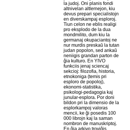
la judoj. Oni planis fondi
altnivelan altlernejon, kiu
devus prepari specialistojn
en diverskampaj esploroj.
Tiun celon ne eblis realigi
pro eksplodo de la dua
mondmilito, dum kiu la
germanaj okupaciantoj ne
nur murdis preskaŭ la tutan
judan popolon, sed ankaŭ
neniigis grandan parton de
ĝia kulturo. En YIVO
funkciis jenaj sciencaj
sekcioj: filozofia, historia,
etnokoniga (temis pri
esploro de popoloj),
ekonomi-statistika,
psikologi-pedagogia kaj
junular-esplora. Por doni
bildon pri la dimensio de la
esplorkampoj valoras
mencii, ke ĝi posedis 100
000 librojn kaj la saman
nombron de manuskriptoj.
En ĝia arkivo troviĝis