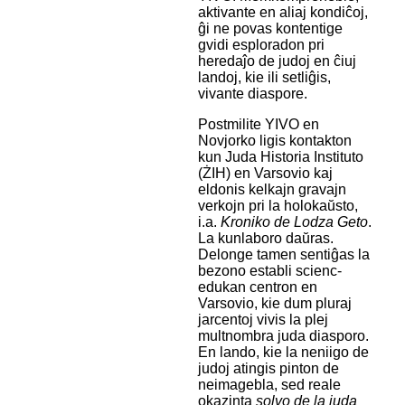
aktivante en aliaj kondiĉoj,
ĝi ne povas kontentige
gvidi esploradon pri
heredaĵo de judoj en ĉiuj
landoj, kie ili setliĝis,
vivante diaspore.
Postmilite YIVO en
Novjorko ligis kontakton
kun Juda Historia Instituto
(ŻIH) en Varsovio kaj
eldonis kelkajn gravajn
verkojn pri la holokaŭsto,
i.a.
Kroniko de Lodza Geto
.
La kunlaboro daŭras.
Delonge tamen sentiĝas la
bezono establi scienc-
edukan centron en
Varsovio, kie dum pluraj
jarcentoj vivis la plej
multnombra juda diasporo.
En lando, kie la neniigo de
judoj atingis pinton de
neimagebla, sed reale
okazinta
solvo de la juda