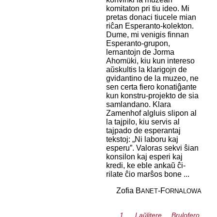
komitaton pri tiu ideo. Mi
pretas donaci tiucele mian
riĉan Esperanto-kolekton.
Dume, mi venigis finnan
Esperanto-grupon,
lernantojn de Jorma
Ahomüki, kiu kun intereso
aŭskultis la klarigojn de
gvidantino de la muzeo, ne
sen certa fiero konatiĝante
kun konstru-projekto de sia
samlandano. Klara
Zamenhof algluis slipon al
la tajpilo, kiu servis al
tajpado de esperantaj
tekstoj: „Ni laboru kaj
esperu”. Valoras sekvi ŝian
konsilon kaj esperi kaj
kredi, ke eble ankaŭ ĉi-
rilate ĉio marŝos bone ...
Zofia B
-F
ANET
ORNALOWA
1. Laŭlitere
Brulofero
,