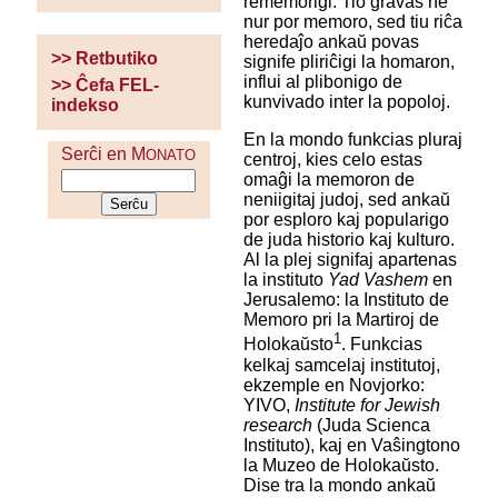
rememorigi. Tio gravas ne
nur por memoro, sed tiu riĉa
heredaĵo ankaŭ povas
>> Retbutiko
signife pliriĉigi la homaron,
influi al plibonigo de
>> Ĉefa FEL-
kunvivado inter la popoloj.
indekso
En la mondo funkcias pluraj
Serĉi en M
ONATO
centroj, kies celo estas
omaĝi la memoron de
neniigitaj judoj, sed ankaŭ
por esploro kaj popularigo
de juda historio kaj kulturo.
Al la plej signifaj apartenas
la instituto
Yad Vashem
en
Jerusalemo: la Instituto de
Memoro pri la Martiroj de
1
Holokaŭsto
. Funkcias
kelkaj samcelaj institutoj,
ekzemple en Novjorko:
YIVO,
Institute for Jewish
research
(Juda Scienca
Instituto), kaj en Vaŝingtono
la Muzeo de Holokaŭsto.
Dise tra la mondo ankaŭ