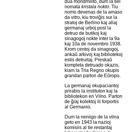
dua mondmilito, dum la tiel
nomata
kristala nokto
. Tiu
nomo devenas de la amaso
da vitro, kiu troviĝis sur la
stratoj de Berlino kaj aliaj
germanaj urboj post la
detruo de butikoj kaj
sinagogoj nokte inter la 9a
kaj 10a de novembro 1938.
Krom centoj da sinagogoj,
ankaŭ arkivoj kaj bibliotekoj
estis detruitaj. Preskaŭ
kompleta detruado okazis,
kiam la Tria Regno okupis
grandan parton de Eŭropo.
La germanaj okupaciantoj
prirabis la instituton kaj la
bibliotekon en Vilno. Parton
de ĝiaj kolektoj ili forportis
al Germanio.
Dum la neniigo de la vilna
geto en 1943 la nazioj
komisiis al tie restantaj