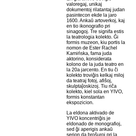
valoregaj, unikaj
dokumentoj rilatantaj judan
pasintecon ekde la jaro
1600. Ankaŭ artoverkoj, kaj
en tio ikonografio pri
sinagogoj. Tre signifa estis
la teatrologia kolekto. Ĝi
formis muzeon, kiu portis la
nomon de Ester Rachel
Kamińska, fama juda
aktorino, konsiderata
kolono de la juda teatro en
la 20a jarcento. En tiu ĉi
kolekto troviĝis kelkaj miloj
da teatraj fotoj, afiŝoj,
skulptaĵoskizoj. Tiu riĉa
kolekto, kiel sola en YIVO,
formis konstantan
ekspozicion.
La eldona aktivado de
YIVO koncentriĝis je
eldonado de monografioj,
sed ĝi aperigis ankaŭ
serion da broŝuroj pri la