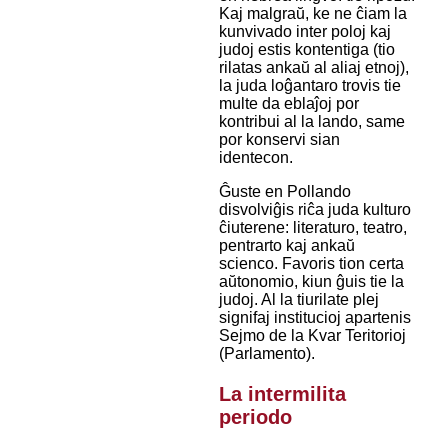
Kaj malgraŭ, ke ne ĉiam la
kunvivado inter poloj kaj
judoj estis kontentiga (tio
rilatas ankaŭ al aliaj etnoj),
la juda loĝantaro trovis tie
multe da eblaĵoj por
kontribui al la lando, same
por konservi sian
identecon.
Ĝuste en Pollando
disvolviĝis riĉa juda kulturo
ĉiuterene: literaturo, teatro,
pentrarto kaj ankaŭ
scienco. Favoris tion certa
aŭtonomio, kiun ĝuis tie la
judoj. Al la tiurilate plej
signifaj institucioj apartenis
Sejmo de la Kvar Teritorioj
(Parlamento).
La intermilita
periodo