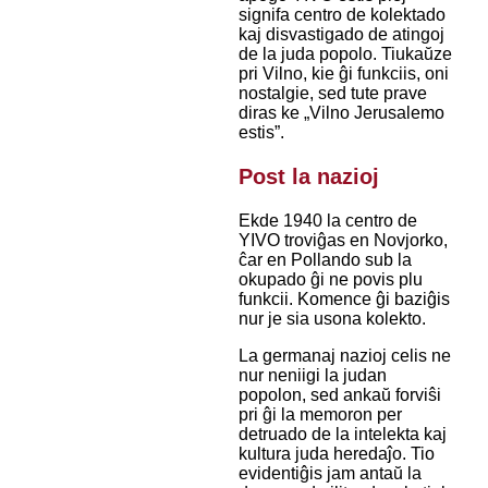
signifa centro de kolektado
kaj disvastigado de atingoj
de la juda popolo. Tiukaŭze
pri Vilno, kie ĝi funkciis, oni
nostalgie, sed tute prave
diras ke „Vilno Jerusalemo
estis”.
Post la nazioj
Ekde 1940 la centro de
YIVO troviĝas en Novjorko,
ĉar en Pollando sub la
okupado ĝi ne povis plu
funkcii. Komence ĝi baziĝis
nur je sia usona kolekto.
La germanaj nazioj celis ne
nur neniigi la judan
popolon, sed ankaŭ forviŝi
pri ĝi la memoron per
detruado de la intelekta kaj
kultura juda heredaĵo. Tio
evidentiĝis jam antaŭ la