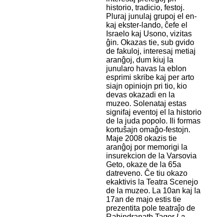
historio, tradicio, festoj.
Pluraj junulaj grupoj el en-
kaj ekster-lando, ĉefe el
Israelo kaj Usono, vizitas
ĝin. Okazas tie, sub gvido
de fakuloj, interesaj metiaj
aranĝoj, dum kiuj la
junularo havas la eblon
esprimi skribe kaj per arto
siajn opiniojn pri tio, kio
devas okazadi en la
muzeo. Solenataj estas
signifaj eventoj el la historio
de la juda popolo. Ili formas
kortuŝajn omaĝo-festojn.
Maje 2008 okazis tie
aranĝoj por memorigi la
insurekcion de la Varsovia
Geto, okaze de la 65a
datreveno. Ĉe tiu okazo
ekaktivis la Teatra Scenejo
de la muzeo. La 10an kaj la
17an de majo estis tie
prezentita pole teatraĵo de
Rabindranath Tagor
La