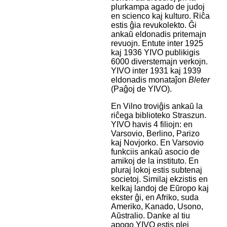
plurkampa agado de judoj
en scienco kaj kulturo. Riĉa
estis ĝia revukolekto. Ĝi
ankaŭ eldonadis pritemajn
revuojn. Entute inter 1925
kaj 1936 YIVO publikigis
6000 diverstemajn verkojn.
YIVO inter 1931 kaj 1939
eldonadis monataĵon
Bleter
(Paĝoj de YIVO).
En Vilno troviĝis ankaŭ la
riĉega biblioteko Straszun.
YIVO havis 4 filiojn: en
Varsovio, Berlino, Parizo
kaj Novjorko. En Varsovio
funkciis ankaŭ asocio de
amikoj de la instituto. En
pluraj lokoj estis subtenaj
societoj. Similaj ekzistis en
kelkaj landoj de Eŭropo kaj
ekster ĝi, en Afriko, suda
Ameriko, Kanado, Usono,
Aŭstralio. Danke al tiu
apogo YIVO estis plej