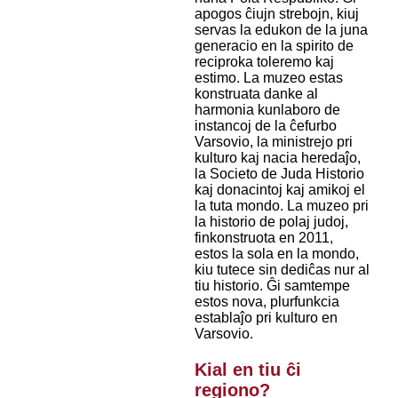
apogos ĉiujn strebojn, kiuj
servas la edukon de la juna
generacio en la spirito de
reciproka toleremo kaj
estimo. La muzeo estas
konstruata danke al
harmonia kunlaboro de
instancoj de la ĉefurbo
Varsovio, la ministrejo pri
kulturo kaj nacia heredaĵo,
la Societo de Juda Historio
kaj donacintoj kaj amikoj el
la tuta mondo. La muzeo pri
la historio de polaj judoj,
finkonstruota en 2011,
estos la sola en la mondo,
kiu tutece sin dediĉas nur al
tiu historio. Ĝi samtempe
estos nova, plurfunkcia
establaĵo pri kulturo en
Varsovio.
Kial en tiu ĉi
regiono?