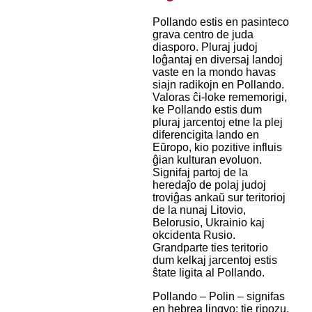
Pollando estis en pasinteco
grava centro de juda
diasporo. Pluraj judoj
loĝantaj en diversaj landoj
vaste en la mondo havas
siajn radikojn en Pollando.
Valoras ĉi-loke rememorigi,
ke Pollando estis dum
pluraj jarcentoj etne la plej
diferencigita lando en
Eŭropo, kio pozitive influis
ĝian kulturan evoluon.
Signifaj partoj de la
heredaĵo de polaj judoj
troviĝas ankaŭ sur teritorioj
de la nunaj Litovio,
Belorusio, Ukrainio kaj
okcidenta Rusio.
Grandparte ties teritorio
dum kelkaj jarcentoj estis
ŝtate ligita al Pollando.
Pollando – Polin – signifas
en hebrea lingvo: tie ripozu.