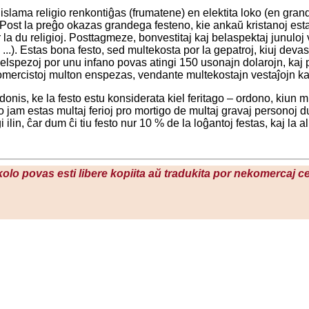
 islama religio renkontiĝas (frumatene) en elektita loko (en gran
 Post la preĝo okazas grandega festeno, kie ankaŭ kristanoj esta
la du religioj. Posttagmeze, bonvestitaj kaj belaspektaj junuloj vi
 ...). Estas bona festo, sed multekosta por la gepatroj, kiuj deva
la elspezoj por unu infano povas atingi 150 usonajn dolarojn, kaj 
omercistoj multon enspezas, vendante multekostajn vestaĵojn ka
donis, ke la festo estu konsiderata kiel feritago – ordono, kiun mu
jam estas multaj ferioj pro mortigo de multaj gravaj personoj du
 ilin, ĉar dum ĉi tiu festo nur 10 % de la loĝantoj festas, kaj la al
ikolo povas esti libere kopiita aŭ tradukita por nekomercaj c