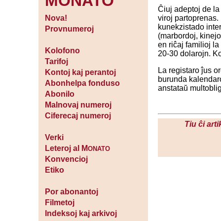
MONATO
Ĉiuj adeptoj de la
viroj partoprenas.
Nova!
kunekzistado inter 
Provnumeroj
(marbordoj, kinejo
en riĉaj familioj 
Kolofono
20-30 dolarojn. K
Tarifoj
La registaro ĵus or
Kontoj kaj perantoj
burunda kalendaro 
Abonhelpa fonduso
anstataŭ multobligi
Abonilo
Malnovaj numeroj
Ciferecaj numeroj
Tiu ĉi art
Verki
Leteroj al M
ONATO
Konvencioj
Etiko
Por abonantoj
Filmetoj
Indeksoj kaj arkivoj