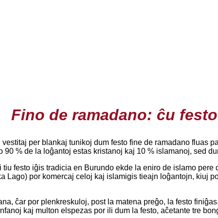
Fino de ramadano: ĉu festo
 vestitaj per blankaj tunikoj dum festo fine de ramadano fluas p
90 % de la loĝantoj estas kristanoj kaj 10 % islamanoj, sed dum
 tiu festo iĝis tradicia en Burundo ekde la eniro de islamo pere
a Lago) por komercaj celoj kaj islamigis tieajn loĝantojn, kiuj po
fana, ĉar por plenkreskuloj, post la matena preĝo, la festo finiĝas
 infanoj kaj multon elspezas por ili dum la festo, aĉetante tre 