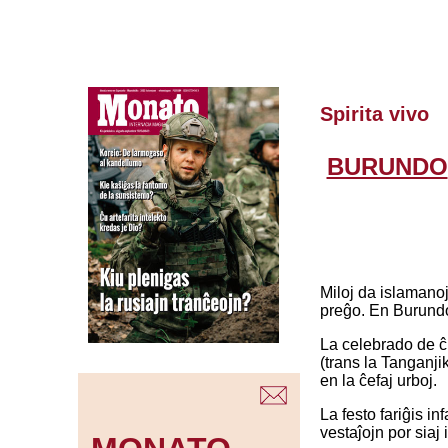
Spirita vivo
BURUNDO
Miloj da islamanoj
preĝo. En Burundo 
La celebrado de ĉi
(trans la Tanganjik
en la ĉefaj urboj.
La festo fariĝis in
vestaĵojn por siaj