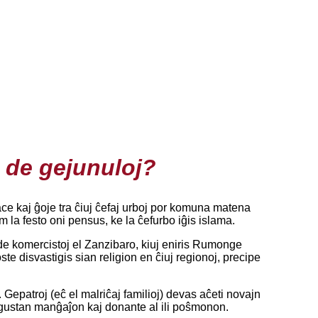
 de gejunuloj?
ace kaj ĝoje tra ĉiuj ĉefaj urboj por komuna matena
 la festo oni pensus, ke la ĉefurbo iĝis islama.
 de komercistoj el Zanzibaro, kiuj eniris Rumonge
ste disvastigis sian religion en ĉiuj regionoj, precipe
. Gepatroj (eĉ el malriĉaj familioj) devas aĉeti novajn
bongustan manĝaĵon kaj donante al ili poŝmonon.