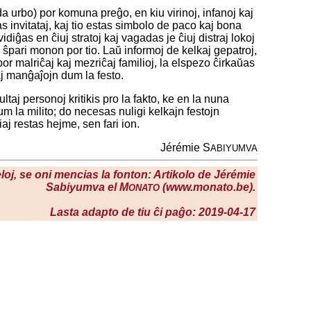
da urbo) por komuna preĝo, en kiu virinoj, infanoj kaj
s invitataj, kaj tio estas simbolo de paco kaj bona
diĝas en ĉiuj stratoj kaj vagadas je ĉiuj distraj lokoj
s ŝpari monon por tio. Laŭ informoj de kelkaj gepatroj,
por malriĉaj kaj mezriĉaj familioj, la elspezo ĉirkaŭas
j manĝaĵojn dum la festo.
ltaj personoj kritikis pro la fakto, ke en la nuna
m la milito; do necesas nuligi kelkajn festojn
iaj restas hejme, sen fari ion.
Jérémie S
ABIYUMVA
eloj, se oni mencias la fonton: Artikolo de Jérémie
Sabiyumva el M
(www.monato.be).
ONATO
Lasta adapto de tiu ĉi paĝo: 2019-04-17