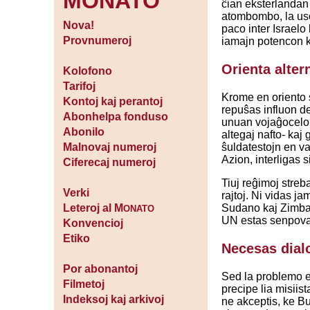
MONATO
ĉian eksterlandan
atombombo, la uson
Nova!
paco inter Israelo 
Provnumeroj
iamajn potencon k
Orienta alter
Kolofono
Tarifoj
Krome en oriento s
Kontoj kaj perantoj
repuŝas influon d
Abonhelpa fonduso
unuan vojaĝocelon 
Abonilo
altegaj nafto- kaj
ŝuldatestojn en v
Malnovaj numeroj
Azion, interligas 
Ciferecaj numeroj
Tiuj reĝimoj streb
Verki
rajtoj. Ni vidas j
Sudano kaj Zimbab
Leteroj al M
ONATO
UN estas senpova.
Konvencioj
Etiko
Necesas dial
Por abonantoj
Sed la problemo es
Filmetoj
precipe lia misiis
Indeksoj kaj arkivoj
ne akceptis, ke B