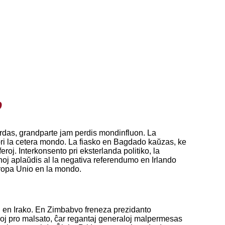
o
rdas, grandparte jam perdis mondinfluon. La
o pri la cetera mondo. La fiasko en Bagdado kaŭzas, ke
eroj. Interkonsento pri eksterlanda politiko, la
noj aplaŭdis al la negativa referendumo en Irlando
Eŭropa Unio en la mondo.
el en Irako. En Zimbabvo freneza prezidanto
oj pro malsato, ĉar regantaj generaloj malpermesas