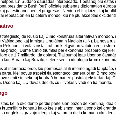
 helpon. En Sudano daŭradas interbuĉado. Tibetanoj plu estas s
a prezidanto Bush [buŝ] oficiale subtenas diplomation eŭropan, 
kaj palestinanoj neniel progresas. Neniun el tiuj krizoj kaj konfli
aj reputacion en la cetera mondo, kiu ne plu akceptas okcident
nativo
trategiistoj de Rusio kaj Ĉinio konstruas alternativan mondon, s
e Vaŝingtono kaj lamigas Unuiĝintajn Naciojn (UN). La nova rusa
Pekinon. Li volas instali rublon kiel gvidan valuton en la sfero d
 gas-prezoj. Dume Ĉinio triumfas per ekonomia prospero kaj kie
aloro de 1,7 miliardoj da dolaroj. Tiaj sumoj igas Usonon ĉant
sin kun Barato kaj Brazilo, cetere sen iu ideologio krom ekonomia
as al internacia ordo, kiu permesas al ili interne agadi laŭplaĉe
am parte, kiel povus aspekti tia estonteco: generaloj en Birmo po
vo senti sin sekuraj kontraŭ humanec-postuloj eksterlandaj. Ĉi
 Usono kaj EU devas decidi, ĉu ili volas vivadi en tia mondo.
ogo
tas, ke la okcidento perdis parte sian bazon de komunaj idealoj 
ta krucmilitiro kontraŭ Irako kreis abismon inter Usono kaj gran
ush neglektis gravajn ideojn kaj valorojn de la komuna okcident