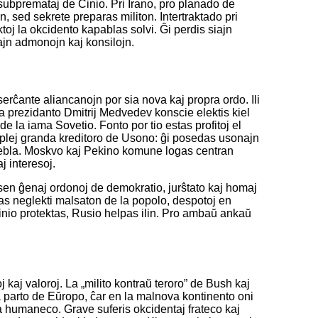
ubpremataj de Ĉinio. Pri Irano, pro planado de
sed sekrete preparas militon. Intertraktado pri
ktoj la okcidento kapablas solvi. Ĝi perdis siajn
ajn admonojn kaj konsilojn.
erĉante aliancanojn por sia nova kaj propra ordo. Ili
 prezidanto Dmitrij Medvedev konscie elektis kiel
e la iama Sovetio. Fonto por tio estas profitoj el
l plej granda kreditoro de Usono: ĝi posedas usonajn
aĝebla. Moskvo kaj Pekino komune logas centran
j interesoj.
, sen ĝenaj ordonoj de demokratio, jurŝtato kaj homaj
vas neglekti malsaton de la popolo, despotoj en
nio protektas, Rusio helpas ilin. Pro ambaŭ ankaŭ
kaj valoroj. La „milito kontraŭ teroro” de Bush kaj
da parto de Eŭropo, ĉar en la malnova kontinento oni
a humaneco. Grave suferis okcidentaj frateco kaj