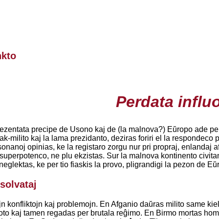
nkto
Perdata influ
ezentata precipe de Usono kaj de (la malnova?) Eŭropo ade pe
rak-milito kaj la lama prezidanto, deziras foriri el la respondec
usonanoj opinias, ke la registaro zorgu nur pri propraj, enlandaj af
uperpotenco, ne plu ekzistas. Sur la malnova kontinento civita
li neglektas, ke per tio fiaskis la provo, pligrandigi la pezon de 
 solvataj
jn konfliktojn kaj problemojn. En Afganio daŭras milito same ki
to kaj tamen regadas per brutala reĝimo. En Birmo mortas hom