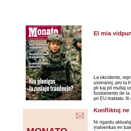
El mia vidpu
La
okcidento, repr
usonanoj, pro la I
pli kaj pli multaj 
fundamento de la s
pri EU-traktato. I
Konfliktoj ne
Ni rigardu aktuala
malvenkas en balo