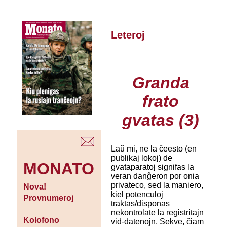
Leteroj
Granda
frato
gvatas (3)
Laŭ mi, ne la ĉeesto (en
publikaj lokoj) de
MONATO
gvataparatoj signifas la
veran danĝeron por onia
privateco, sed la maniero,
Nova!
kiel potenculoj
Provnumeroj
traktas/disponas
nekontrolate la registritajn
Kolofono
vid-datenojn. Sekve, ĉiam