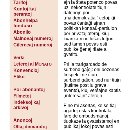
ajn la ŝtata potenco povas
Tarifoj
uzi nekontrolate tiujn
Kontoj kaj
datenojn por
perantoj
„maldemokratiaj” celoj: ĝi
Abonhelpa
povas ĉantaĝi ajnan
fonduso
politikan kontraŭ-partiulon
Abonilo
per privataj aferoj, kiuj
Malnovaj numeroj
kvankam ne tuŝas leĝon,
sed tamen povas esti
Ciferecaj numeroj
publike ĝenaj rilate al
gvatito.
Verki
Leteroj al M
Pri la trarigardado de
ONATO
surbendigaĵoj: oni bezonas
Konvencioj
finspekti ne ĉiun
Etiko
surbendigaĵon, sed nur tiujn
(kutime post iu grava
Por abonantoj
evento), kiuj verŝajne kaptis
„interesajn” aferojn.
Filmetoj
Indeksoj kaj
Fine mi asertas, ke se tiaj
arkivoj
agadoj estas kontrolataj
fare de ombudsmanoj,
Anoncoj
tiuokaze la gvatsistemoj en
publikaj lokoj povas esti
Oftaj demandoj