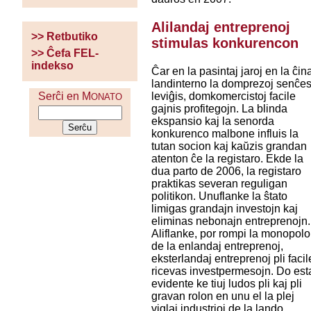
Alilandaj entreprenoj
>> Retbutiko
stimulas konkurencon
>> Ĉefa FEL-
indekso
Ĉar en la pasintaj jaroj en la ĉin
landinterno la domprezoj senĉe
leviĝis, domkomercistoj facile
Serĉi en M
ONATO
gajnis profitegojn. La blinda
ekspansio kaj la senorda
konkurenco malbone influis la
tutan socion kaj kaŭzis grandan
atenton ĉe la registaro. Ekde la
dua parto de 2006, la registaro
praktikas severan reguligan
politikon. Unuflanke la ŝtato
limigas grandajn investojn kaj
eliminas nebonajn entreprenojn.
Aliflanke, por rompi la monopol
de la enlandaj entreprenoj,
eksterlandaj entreprenoj pli facil
ricevas investpermesojn. Do est
evidente ke tiuj ludos pli kaj pli
gravan rolon en unu el la plej
viglaj industrioj de la lando.