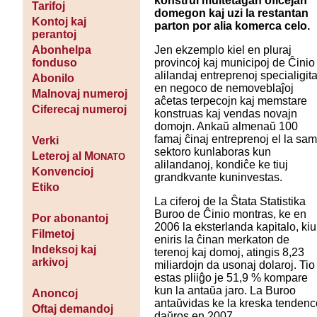
konstrui multetaĝan oficejan
Tarifoj
domegon kaj uzi la restantan
Kontoj kaj
parton por alia komerca celo.
perantoj
Jen ekzemplo kiel en pluraj
Abonhelpa
provincoj kaj municipoj de Ĉinio
fonduso
alilandaj entreprenoj specialigita
Abonilo
en negoco de nemoveblaĵoj
Malnovaj numeroj
aĉetas terpecojn kaj memstare
Ciferecaj numeroj
konstruas kaj vendas novajn
domojn. Ankaŭ almenaŭ 100
famaj ĉinaj entreprenoj el la sa
Verki
sektoro kunlaboras kun
Leteroj al M
ONATO
alilandanoj, kondiĉe ke tiuj
Konvencioj
grandkvante kuninvestas.
Etiko
La ciferoj de la Ŝtata Statistika
Buroo de Ĉinio montras, ke en
Por abonantoj
2006 la eksterlanda kapitalo, kiu
Filmetoj
eniris la ĉinan merkaton de
Indeksoj kaj
terenoj kaj domoj, atingis 8,23
arkivoj
miliardojn da usonaj dolaroj. Tio
estas pliiĝo je 51,9 % kompare
kun la antaŭa jaro. La Buroo
Anoncoj
antaŭvidas ke la kreska tendenc
Oftaj demandoj
daŭros en 2007.