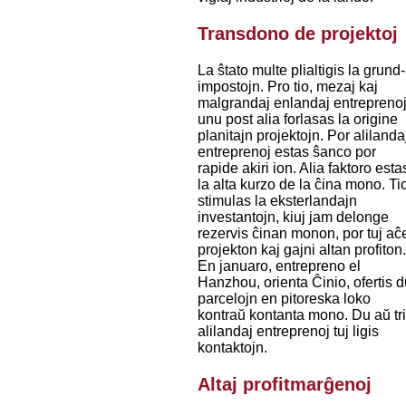
Transdono de projektoj
La ŝtato multe plialtigis la grund-
impostojn. Pro tio, mezaj kaj
malgrandaj enlandaj entrepreno
unu post alia forlasas la origine
planitajn projektojn. Por alilanda
entreprenoj estas ŝanco por
rapide akiri ion. Alia faktoro esta
la alta kurzo de la ĉina mono. Ti
stimulas la eksterlandajn
investantojn, kiuj jam delonge
rezervis ĉinan monon, por tuj aĉe
projekton kaj gajni altan profiton
En januaro, entrepreno el
Hanzhou, orienta Ĉinio, ofertis 
parcelojn en pitoreska loko
kontraŭ kontanta mono. Du aŭ tr
alilandaj entreprenoj tuj ligis
kontaktojn.
Altaj profitmarĝenoj