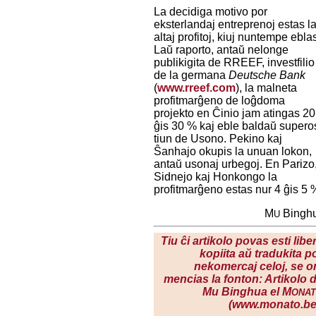
La decidiga motivo por
eksterlandaj entreprenoj estas l
altaj profitoj, kiuj nuntempe ebla
Laŭ raporto, antaŭ nelonge
publikigita de RREEF, investfilio
de la germana
Deutsche Bank
(
www.rreef.com
), la malneta
profitmarĝeno de loĝdoma
projekto en Ĉinio jam atingas 20
ĝis 30 % kaj eble baldaŭ supero
tiun de Usono. Pekino kaj
Ŝanhajo okupis la unuan lokon,
antaŭ usonaj urbegoj. En Parizo
Sidnejo kaj Honkongo la
profitmarĝeno estas nur 4 ĝis 5 
M
Bingh
U
Tiu ĉi artikolo povas esti libe
kopiita aŭ tradukita p
nekomercaj celoj, se o
mencias la fonton: Artikolo 
Mu Binghua el M
ONA
(www.monato.be