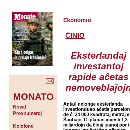
Ekonomio
ĈINIO
Eksterlandaj
investantoj
rapide aĉetas
nemoveblaĵoj
MONATO
Antaŭ nelonge eksterlanda
Nova!
investfonduso aĉetis parcelo
Provnumeroj
de ĉ. 24 000 kvadrataj metroj 
Ŝanhajo. Ĝi planas investi 1,3
miliardojn da ĉinaj juanoj por t
Kolofono