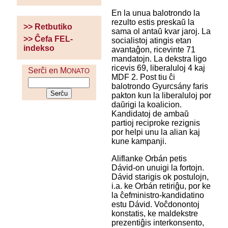
En la unua balotrondo la
rezulto estis preskaŭ la
>> Retbutiko
sama ol antaŭ kvar jaroj. La
>> Ĉefa FEL-
socialistoj atingis etan
indekso
avantaĝon, ricevinte 71
mandatojn. La dekstra ligo
ricevis 69, liberaluloj 4 kaj
Serĉi en M
ONATO
MDF 2. Post tiu ĉi
balotrondo Gyurcsány faris
pakton kun la liberaluloj por
daŭrigi la koalicion.
Kandidatoj de ambaŭ
partioj reciproke rezignis
por helpi unu la alian kaj
kune kampanji.
Aliflanke Orbán petis
Dávid-on unuigi la fortojn.
Dávid starigis ok postulojn,
i.a. ke Orbán retiriĝu, por ke
la ĉefministro-kandidatino
estu Dávid. Voĉdonontoj
konstatis, ke maldekstre
prezentiĝis interkonsento,