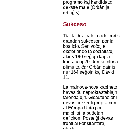
programo kaj kandidato;
dekstre male (Orbán ja
retiriĝis).
Sukceso
Tial la dua balotrondo portis
grandan sukceson por la
koalicio. Sen voĉoj el
eksterlando la socialistoj
akiris 190 seĝojn kaj la
liberaluloj 20. Jen komforta
plimulto, ĉar Orbán gajnis
nur 164 seĝojn kaj Dávid
11.
La malnova-nova kabineto
havas du neprokrasteblajn
farendaĵojn. Ĝisaŭtune oni
devas prezenti programon
al Eŭropa Unio por
malpliigi la buĝetan
deficiton. Poste ĝi devas
fronti al konsilantaraj
elektoj.