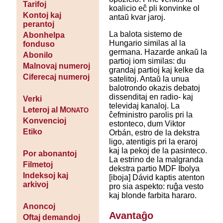
Tarifoj
koalicio eĉ pli konvinke ol
Kontoj kaj
antaŭ kvar jaroj.
perantoj
La balota sistemo de
Abonhelpa
Hungario similas al la
fonduso
germana. Hazarde ankaŭ la
Abonilo
partioj iom similas: du
Malnovaj numeroj
grandaj partioj kaj kelke da
Ciferecaj numeroj
satelitoj. Antaŭ la unua
balotrondo okazis debatoj
dissenditaj en radio- kaj
Verki
televidaj kanaloj. La
Leteroj al M
ONATO
ĉefministro parolis pri la
Konvencioj
estonteco, dum Viktor
Etiko
Orbán, estro de la dekstra
ligo, atentigis pri la eraroj
kaj la pekoj de la pasinteco.
Por abonantoj
La estrino de la malgranda
Filmetoj
dekstra partio MDF Ibolya
Indeksoj kaj
[iboja] Dávid kaptis atenton
arkivoj
pro sia aspekto: ruĝa vesto
kaj blonde farbita hararo.
Anoncoj
Avantaĝo
Oftaj demandoj