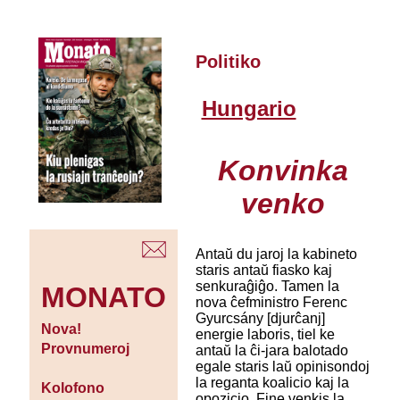
Politiko
Hungario
Konvinka
venko
Antaŭ du jaroj la kabineto
staris antaŭ fiasko kaj
senkuraĝiĝo. Tamen la
MONATO
nova ĉefministro Ferenc
Gyurcsány [djurĉanj]
Nova!
energie laboris, tiel ke
Provnumeroj
antaŭ la ĉi-jara balotado
egale staris laŭ opinisondoj
la reganta koalicio kaj la
Kolofono
opozicio. Fine venkis la