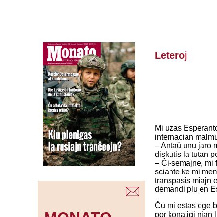
Leteroj
Mi uzas Esperanton
internacian malmul
– Antaŭ unu jaro 
diskutis la tutan 
– Ĉi-semajne, mi
sciante ke mi mem
transpasis miajn e
demandi plu en Es
Ĉu mi estas ege bo
por konatigi nian 