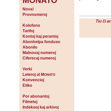
MONATO
Nova!
Provnumeroj
Tiu ĉi a
Kolofono
Tarifoj
Kontoj kaj perantoj
Abonhelpa fonduso
Abonilo
Malnovaj numeroj
Ciferecaj numeroj
Verki
Leteroj al M
ONATO
Konvencioj
Etiko
Por abonantoj
Filmetoj
Indeksoj kaj arkivoj