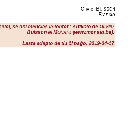
Olivier B
UISSON
Francio
celoj, se oni mencias la fonton: Artikolo de Olivier
Buisson el M
(www.monato.be).
ONATO
Lasta adapto de tiu ĉi paĝo: 2019-04-17