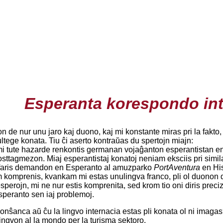
Esperanta korespondo int
 de nur unu jaro kaj duono, kaj mi konstante miras pri la fakto, 
tege konata. Tiu ĉi aserto kontraŭas du spertojn miajn:
mi tute hazarde renkontis germanan vojaĝanton esperantistan en
posttagmezon. Miaj esperantistaj konatoj neniam eksciis pri sim
 faris demandon en Esperanto al amuzparko
PortAventura
en His
 komprenis, kvankam mi estas unulingva franco, pli ol duonon de
sperojn, mi ne nur estis komprenita, sed krom tio oni diris preci
peranto sen iaj problemoj.
nŝanca aŭ ĉu la lingvo internacia estas pli konata ol ni imagas
lingvon al la mondo per la turisma sektoro.