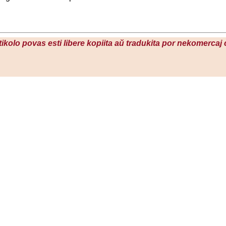
rtikolo povas esti libere kopiita aŭ tradukita por nekomercaj 