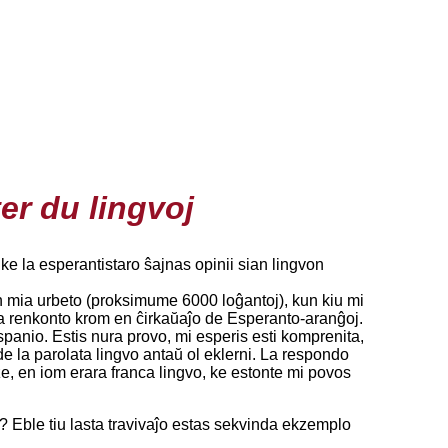
er du lingvoj
ke la esperantistaro ŝajnas opinii sian lingvon
 mia urbeto (proksimume 6000 loĝantoj), kun kiu mi
ila renkonto krom en ĉirkaŭaĵo de Esperanto-aranĝoj.
panio. Estis nura provo, mi esperis esti komprenita,
 la parolata lingvo antaŭ ol eklerni. La respondo
ze, en iom erara franca lingvo, ke estonte mi povos
? Eble tiu lasta travivaĵo estas sekvinda ekzemplo