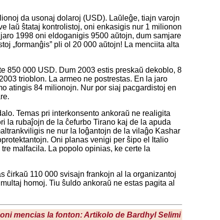
lionoj da usonaj dolaroj (USD). Laŭleĝe, tiajn varojn
laŭ ŝtataj kontrolistoj, oni enkasigis nur 1 milionon
la jaro 1998 oni eldoganigis 9500 aŭtojn, dum samjare
stoj „formanĝis” pli ol 20 000 aŭtojn! La menciita alta
entute 850 000 USD. Dum 2003 estis preskaŭ dekoblo, 8
2003 trioblon. La armeo ne postrestas. En la jaro
o atingis 84 milionojn. Nur por siaj pacgardistoj en
re.
alo. Temas pri interkonsento ankoraŭ ne realigita
ori la rubaĵojn de la ĉefurbo Tirano kaj de la apuda
altrankviligis ne nur la loĝantojn de la vilaĝo Kashar
rotektantojn. Oni planas venigi per ŝipo el Italio
tre malfacila. La popolo opinias, ke certe la
s ĉirkaŭ 110 000 svisajn frankojn al la organizantoj
multaj homoj. Tiu ŝuldo ankoraŭ ne estas pagita al
e oni mencias la fonton: Artikolo de Bardhyl Selimi