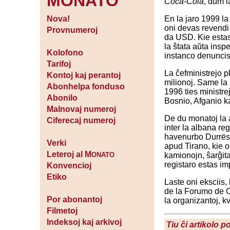
MONATO
Coca-Cola
, dum l
En la jaro 1999 la
Nova!
oni devas revendi 
Provnumeroj
da USD. Kie estas 
la ŝtata aŭta inspe
Kolofono
instanco denuncis t
Tarifoj
La ĉefministrejo p
Kontoj kaj perantoj
milionoj. Same la 
Abonhelpa fonduso
1996 ties ministre
Abonilo
Bosnio, Afganio ka
Malnovaj numeroj
De du monatoj la 
Ciferecaj numeroj
inter la albana re
havenurbo Durrës, 
Verki
apud Tirano, kie o
Leteroj al M
kamionojn, ŝarĝita
ONATO
registaro estas im
Konvencioj
Etiko
Laste oni eksciis,
de la Forumo de C
Por abonantoj
la organizantoj, k
Filmetoj
Indeksoj kaj arkivoj
Tiu ĉi artikolo p