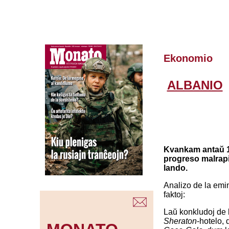
Ekonomio
ALBANIO
Kvankam antaŭ 14 
progreso malrapi
lando.
Analizo de la emin
faktoj:
Laŭ konkludoj de l
Sheraton
-hotelo, 