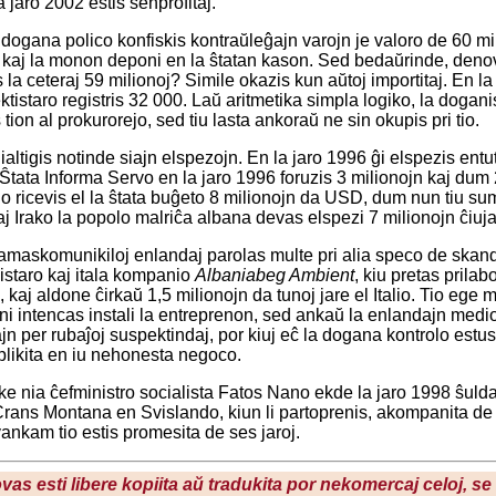
a jaro 2002 estis senprofitaj.
 dogana polico konfiskis kontraŭleĝajn varojn je valoro de 60 mi
kaj la monon deponi en la ŝtatan kason. Sed bedaŭrinde, denove 
la ceteraj 59 milionoj? Simile okazis kun aŭtoj importitaj. En 
ktistaro registris 32 000. Laŭ aritmetika simpla logiko, la dogani
ion al prokurorejo, sed tiu lasta ankoraŭ ne sin okupis pri tio.
lialtigis notinde siajn elspezojn. En la jaro 1996 ĝi elspezis 
Ŝtata Informa Servo en la jaro 1996 foruzis 3 milionojn kaj dum 
jo ricevis el la ŝtata buĝeto 8 milionojn da USD, dum nun tiu sum
j Irako la popolo malriĉa albana devas elspezi 7 milionojn ĉiuja
amaskomunikiloj enlandaj parolas multe pri alia speco de skand
gistaro kaj itala kompanio
Albaniabeg Ambient
, kiu pretas prilab
kaj aldone ĉirkaŭ 1,5 milionojn da tunoj jare el Italio. Tio ege m
ni intencas instali la entreprenon, sed ankaŭ la enlandajn mediop
jn per rubaĵoj suspektindaj, por kiuj eĉ la dogana kontrolo estus 
plikita en iu nehonesta negoco.
 ke nia ĉefministro socialista Fatos Nano ekde la jaro 1998 ŝulda
rans Montana en Svislando, kiun li partoprenis, akompanita de 
vankam tio estis promesita de ses jaroj.
ovas esti libere kopiita aŭ tradukita por nekomercaj celoj, s