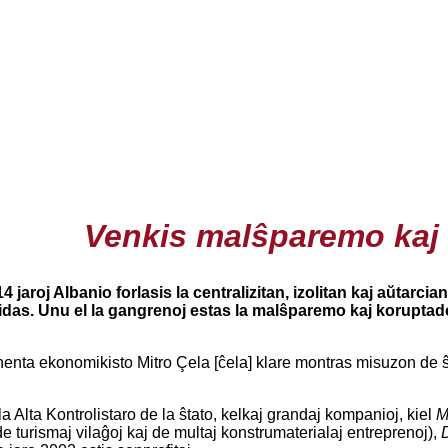
Venkis malŝparemo kaj
jaroj Albanio forlasis la centralizitan, izolitan kaj aŭtarci
das. Unu el la gangrenoj estas la malŝparemo kaj koruptado,
enta ekonomikisto Mitro Çela [ĉela] klare montras misuzon de ŝt
a Alta Kontrolistaro de la ŝtato, kelkaj grandaj kompanioj, kiel
M
de turismaj vilaĝoj kaj de multaj konstrumaterialaj entreprenoj),