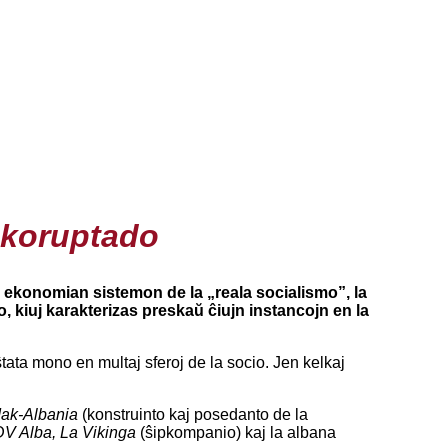
 koruptado
an ekonomian sistemon de la „reala socialismo”, la
 kiuj karakterizas preskaŭ ĉiujn instancojn en la
ata mono en multaj sferoj de la socio. Jen kelkaj
ak-Albania
(konstruinto kaj posedanto de la
DV Alba, La Vikinga
(ŝipkompanio) kaj la albana