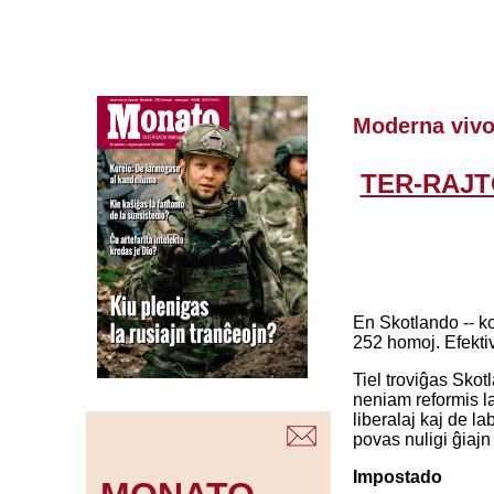
Moderna viv
TER-RAJT
En Skotlando -- ko
252 homoj. Efektiv
Tiel troviĝas Skot
neniam reformis la
liberalaj kaj de l
povas nuligi ĝiajn
Impostado