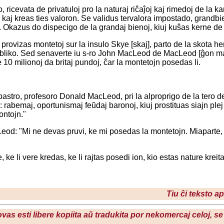
, ricevata de privatuloj pro la naturaj riĉaĵoj kaj rimedoj de la 
n kaj kreas ties valoron. Se validus tervalora impostado, grandbie
. Okazus do dispecigo de la grandaj bienoj, kiuj kuŝas kerne de
rovizas montetoj sur la insulo Skye [skaj], parto de la skota he
ubliko. Sed senaverte iu s-ro John MacLeod de MacLeod [ĝon mak
0 milionoj da britaj pundoj, ĉar la montetojn posedas li.
 pastro, profesoro Donald MacLeod, pri la alproprigo de la tero de
j: rabemaj, oportunismaj feŭdaj baronoj, kiuj prostituas siajn ple
ontojn."
od: "Mi ne devas pruvi, ke mi posedas la montetojn. Miaparte, i
, ke li vere kredas, ke li rajtas posedi ion, kio estas nature krei
Tiu ĉi teksto a
povas esti libere kopiita aŭ tradukita por nekomercaj celoj, 