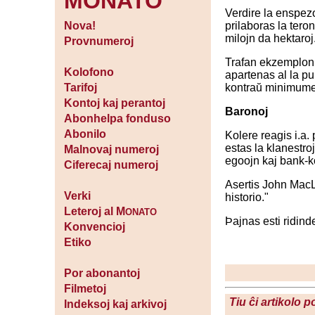
MONATO
Verdire la enspezo
prilaboras la tero
Nova!
milojn da hektaroj
Provnumeroj
Trafan ekzemplon p
Kolofono
apartenas al la p
kontraŭ minimume 1
Tarifoj
Kontoj kaj perantoj
Baronoj
Abonhelpa fonduso
Abonilo
Kolere reagis i.a.
estas la klanestro
Malnovaj numeroj
egoojn kaj bank-k
Ciferecaj numeroj
Asertis John MacLe
Verki
historio."
Leteroj al M
ONATO
Þajnas esti ridinde
Konvencioj
Etiko
Por abonantoj
Filmetoj
Tiu ĉi artikolo 
Indeksoj kaj arkivoj