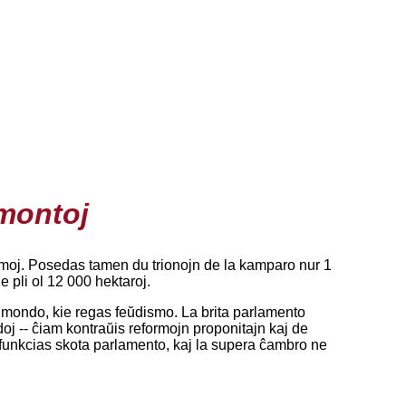
 montoj
homoj. Posedas tamen du trionojn de la kamparo nur 1
 pli ol 12 000 hektaroj.
ta mondo, kie regas feŭdismo. La brita parlamento
oj -- ĉiam kontraŭis reformojn proponitajn kaj de
n funkcias skota parlamento, kaj la supera ĉambro ne