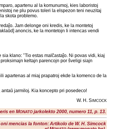
kamparo, apartenu al la komunumoj, kies laboristoj
nistoj ne plu povus toleri la elspezon teni neuzitaj
 la skota problemo.
redaĵo. Jam delonge oni kredis, ke la montetoj
laŭd] anoncis, ke la montetojn li intencas vendi
 sia klano: "Tio estas malĉastaĵo. Ni povas vidi, kiaj
j proksimajn keltajn parencojn por ŝveligi siajn
li apartenas al miaj prapatroj ekde la komenco de la
ta antaŭ jarmiloj. Kia koncepto pri posedeco!
W. H. S
IMCOCK
peris en M
jarkolekto 2000, numero 11, p. 13.
ONATO
se oni mencias la fonton: Artikolo de W. H. Simcock
el M
(www.monato.be).