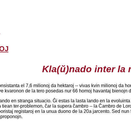
o
OJ
Kla(ŭ)nado inter la
nsistanta el 7,6 milionoj da hektaroj -- vivas kvin milionoj da 
e kvaronon de la tero posedas nur 66 homoj havantaj bienojn de
lando en stranga situacio. Ĝi estas la lasta lando en la evoluin
 tiean ter-problemon, ĉar la supera ĉambro -- la Ĉambro de Lord
aboristaj registaroj en la unua duono de la 20a jarcento. Sed nu
 proponojn.