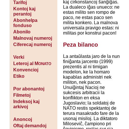
kaj cirkonstancoj ŝanĝiĝas.
Tarifoj
La dualeco iĝas unueco: ne
Kontoj kaj
estas milito sen rompo de
perantoj
paco, ne estas paco sen
Abonhelpa
milita konkero. La malnova
fonduso
universala pravigo estas: ni
Abonilo
militas por konstrui pacon!
Malnovaj numeroj
Peza bilanco
Ciferecaj numeroj
La antaŭlasta jaro de la nun
Verki
finiĝanta jarcento (1999)
Leteroj al M
ONATO
prezentis al ni timigan
Konvencioj
modelon, ke la homaro
Etiko
kapablas administri nek
militon, nek pacon.
Unuiĝintaj Nacioj ne
Por abonantoj
sukcesis arbitracii la
Filmetoj
konflikton en eksa
Indeksoj kaj
Jugoslavio; la soldatoj de
arkivoj
NATO restis spektantoj de
terura masakrado fare de la
usonaj misiloj. La diktatoro
Anoncoj
Miloseviĉ, ĉampiono pri
Oftaj demandoj
ŝovinismo, restas sur sia