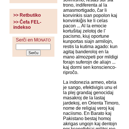
trono, indiferenta al la
amasmortigado, ĉar li
>> Retbutiko
konvinkis sian popolon kaj
konvinkiĝis ke li celas
>> Ĉefa FEL-
pacon ... Al la emocie
indekso
kortuŝitaj zelotoj de l'
pacismo, kiuj oportune
Serĉi en M
ONATO
kunportas siajn armilojn,
restis la kutima agado: kun
agitaj banderoloj en la
mano almozpeti por mildigi
forajn suferojn de aliajn ...
kaj dormi sen konscienco-
riproĉo.
La indonezia armeo, ebria
je sango, efektivigis unu el
la plej grandaj genocidaj
masakroj de la lastaj
jardekoj, en Orienta Timoro,
nome de religiaj veroj kaj
naciismo. En Barato kaj
Pakistano bestaj homoj
akrigas ungojn kaj dentojn
por ksenofobiaj militoj ree,