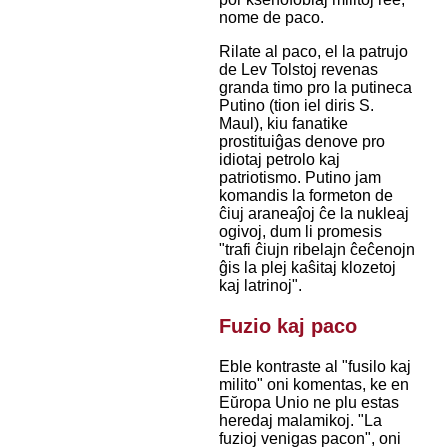
nome de paco.
Rilate al paco, el la patrujo
de Lev Tolstoj revenas
granda timo pro la putineca
Putino (tion iel diris S.
Maul), kiu fanatike
prostituiĝas denove pro
idiotaj petrolo kaj
patriotismo. Putino jam
komandis la formeton de
ĉiuj araneaĵoj ĉe la nukleaj
ogivoj, dum li promesis
"trafi ĉiujn ribelajn ĉeĉenojn
ĝis la plej kaŝitaj klozetoj
kaj latrinoj".
Fuzio kaj paco
Eble kontraste al "fusilo kaj
milito" oni komentas, ke en
Eŭropa Unio ne plu estas
heredaj malamikoj. "La
fuzioj venigas pacon", oni