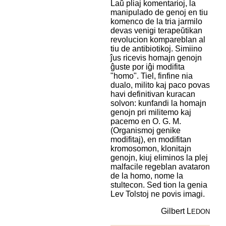
Laŭ pliaj komentarioj, la
manipulado de genoj en tiu
komenco de la tria jarmilo
devas venigi terapeŭtikan
revolucion kompareblan al
tiu de antibiotikoj. Simiino
ĵus ricevis homajn genojn
ĝuste por iĝi modifita
"homo". Tiel, finfine nia
dualo, milito kaj paco povas
havi definitivan kuracan
solvon: kunfandi la homajn
genojn pri militemo kaj
pacemo en O. G. M.
(Organismoj genike
modifitaj), en modifitan
kromosomon, klonitajn
genojn, kiuj eliminos la plej
malfacile regeblan avataron
de la homo, nome la
stultecon. Sed tion la genia
Lev Tolstoj ne povis imagi.
Gilbert L
EDON