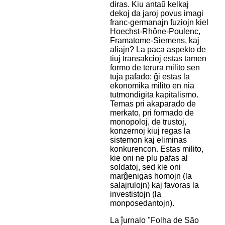
diras. Kiu antaŭ kelkaj
dekoj da jaroj povus imagi
franc-germanajn fuziojn kiel
Hoechst-Rhône-Poulenc,
Framatome-Siemens, kaj
aliajn? La paca aspekto de
tiuj transakcioj estas tamen
formo de terura milito sen
tuja pafado: ĝi estas la
ekonomika milito en nia
tutmondigita kapitalismo.
Temas pri akaparado de
merkato, pri formado de
monopoloj, de trustoj,
konzernoj kiuj regas la
sistemon kaj eliminas
konkurencon. Estas milito,
kie oni ne plu pafas al
soldatoj, sed kie oni
marĝenigas homojn (la
salajrulojn) kaj favoras la
investistojn (la
monposedantojn).
La ĵurnalo "Folha de São