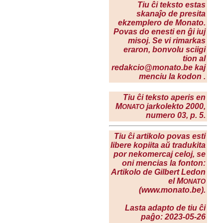
Tiu ĉi teksto estas
skanaĵo de presita
ekzemplero de Monato.
Povas do enesti en ĝi iuj
misoj. Se vi rimarkas
eraron, bonvolu sciigi
tion al
redakcio@monato.be kaj
menciu la kodon .
Tiu ĉi teksto aperis en
M
jarkolekto 2000,
ONATO
numero 03, p. 5.
Tiu ĉi artikolo povas esti
libere kopiita aŭ tradukita
por nekomercaj celoj, se
oni mencias la fonton:
Artikolo de Gilbert Ledon
el M
ONATO
(www.monato.be).
Lasta adapto de tiu ĉi
paĝo: 2023-05-26