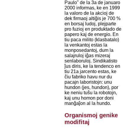
Paulo" de la 3a de januaro
2000 informas, ke en 1999
la valoro de la akcioj de
dek firmaoj altiĝis je 700 %
en borsaj ludoj, plejparte
pro fuzioj en produktado de
papero kaj de energio. En
tiu paca milito (klasbatalo)
la venkantoj estas la
monposedantoj, dum la
salajruloj iĝas mizeraj
senlaboruloj. Sindikatisto
ĵus diris, ke la tendenco en
tiu 21a jarcento estas, ke
ĉiu fabriko havu nur du
pacajn laboristojn: unu
hundon (jes, hundon), por
ke neniu tuŝu la robotojn,
kaj unu homon por doni
manĝaĵon al la hundo.
Organismoj genike
modifitaj