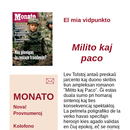
El mia vidpunkto
Milito kaj
paco
Lev Tolstoj antaŭ preskaŭ
jarcento kaj duono skribis
tiun ampleksan romanon
"Milito kaj Paco". Ĝi estas
MONATO
duala sumo pri homaraj
sintenoj kaj ties
konsekvencaj spektakloj.
Nova!
La pelmela poligrafiko de la
Provnumeroj
verko havas specifajn
heroojn kies agado validas
Kolofono
en ĉiuj epokoj, eĉ se nomoj