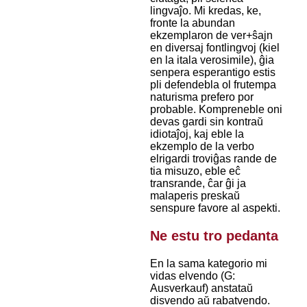
lingvaĵo. Mi kredas, ke,
fronte la abundan
ekzemplaron de ver+ŝajn
en diversaj fontlingvoj (kiel
en la itala verosimile), ĝia
senpera esperantigo estis
pli defendebla ol frutempa
naturisma prefero por
probable. Kompreneble oni
devas gardi sin kontraŭ
idiotaĵoj, kaj eble la
ekzemplo de la verbo
elrigardi troviĝas rande de
tia misuzo, eble eĉ
transrande, ĉar ĝi ja
malaperis preskaŭ
senspure favore al aspekti.
Ne estu tro pedanta
En la sama kategorio mi
vidas elvendo (G:
Ausverkauf) anstataŭ
disvendo aŭ rabatvendo.