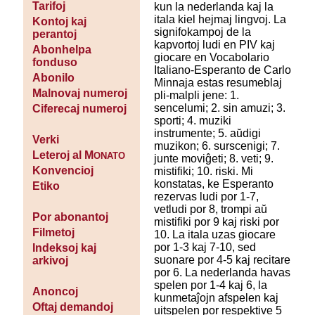
Tarifoj
kun la nederlanda kaj la
itala kiel hejmaj lingvoj. La
Kontoj kaj
signifokampoj de la
perantoj
kapvortoj ludi en PIV kaj
Abonhelpa
giocare en Vocabolario
fonduso
Italiano-Esperanto de Carlo
Abonilo
Minnaja estas resumeblaj
Malnovaj numeroj
pli-malpli jene: 1.
sencelumi; 2. sin amuzi; 3.
Ciferecaj numeroj
sporti; 4. muziki
instrumente; 5. aŭdigi
Verki
muzikon; 6. surscenigi; 7.
Leteroj al M
ONATO
junte moviĝeti; 8. veti; 9.
Konvencioj
mistifiki; 10. riski. Mi
konstatas, ke Esperanto
Etiko
rezervas ludi por 1-7,
vetludi por 8, trompi aŭ
Por abonantoj
mistifiki por 9 kaj riski por
Filmetoj
10. La itala uzas giocare
por 1-3 kaj 7-10, sed
Indeksoj kaj
suonare por 4-5 kaj recitare
arkivoj
por 6. La nederlanda havas
spelen por 1-4 kaj 6, la
Anoncoj
kunmetaĵojn afspelen kaj
Oftaj demandoj
uitspelen por respektive 5