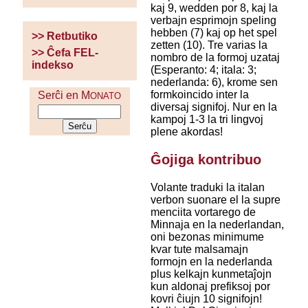
kaj 9, wedden por 8, kaj la
verbajn esprimojn speling
hebben (7) kaj op het spel
>> Retbutiko
zetten (10). Tre varias la
>> Ĉefa FEL-
nombro de la formoj uzataj
indekso
(Esperanto: 4; itala: 3;
nederlanda: 6), krome sen
formkoincido inter la
Serĉi en M
ONATO
diversaj signifoj. Nur en la
kampoj 1-3 la tri lingvoj
plene akordas!
Ĝojiga kontribuo
Volante traduki la italan
verbon suonare el la supre
menciita vortarego de
Minnaja en la nederlandan,
oni bezonas minimume
kvar tute malsamajn
formojn en la nederlanda
plus kelkajn kunmetaĵojn
kun aldonaj prefiksoj por
kovri ĉiujn 10 signifojn!