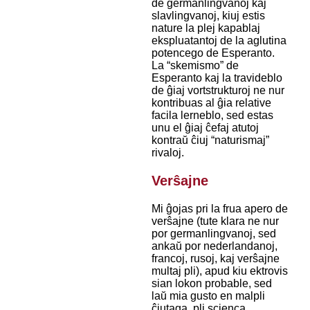
de ĝermanlingvanoj kaj
slavlingvanoj, kiuj estis
nature la plej kapablaj
ekspluatantoj de la aglutina
potencego de Esperanto.
La “skemismo” de
Esperanto kaj la travideblo
de ĝiaj vortstrukturoj ne nur
kontribuas al ĝia relative
facila lerneblo, sed estas
unu el ĝiaj ĉefaj atutoj
kontraŭ ĉiuj “naturismaj”
rivaloj.
Verŝajne
Mi ĝojas pri la frua apero de
verŝajne (tute klara ne nur
por germanlingvanoj, sed
ankaŭ por nederlandanoj,
francoj, rusoj, kaj verŝajne
multaj pli), apud kiu ektrovis
sian lokon probable, sed
laŭ mia gusto en malpli
ĉiutaga, pli scienca