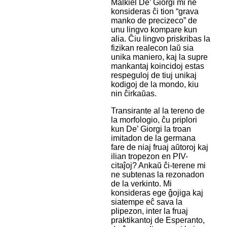
Malkiel De’ Giorgi mi ne
konsideras ĉi tion “grava
manko de precizeco” de
unu lingvo kompare kun
alia. Ĉiu lingvo priskribas la
fizikan realecon laŭ sia
unika maniero, kaj la supre
mankantaj koincidoj estas
respeguloj de tiuj unikaj
kodigoj de la mondo, kiu
nin ĉirkaŭas.
Transirante al la tereno de
la morfologio, ĉu priplori
kun De’ Giorgi la troan
imitadon de la germana
fare de niaj fruaj aŭtoroj kaj
ilian tropezon en PIV-
citaĵoj? Ankaŭ ĉi-terene mi
ne subtenas la rezonadon
de la verkinto. Mi
konsideras ege ĝojiga kaj
siatempe eĉ sava la
plipezon, inter la fruaj
praktikantoj de Esperanto,