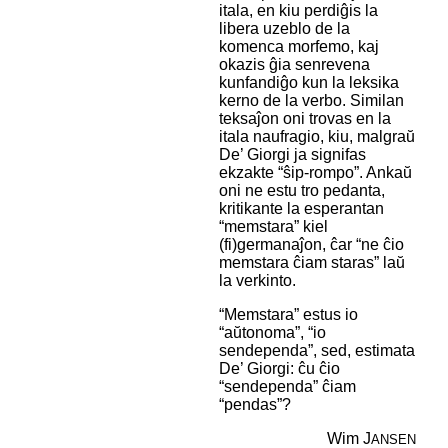
itala, en kiu perdiĝis la
libera uzeblo de la
komenca morfemo, kaj
okazis ĝia senrevena
kunfandiĝo kun la leksika
kerno de la verbo. Similan
teksaĵon oni trovas en la
itala naufragio, kiu, malgraŭ
De’ Giorgi ja signifas
ekzakte “ŝip-rompo”. Ankaŭ
oni ne estu tro pedanta,
kritikante la esperantan
“memstara” kiel
(fi)germanaĵon, ĉar “ne ĉio
memstara ĉiam staras” laŭ
la verkinto.
“Memstara” estus io
“aŭtonoma”, “io
sendependa”, sed, estimata
De’ Giorgi: ĉu ĉio
“sendependa” ĉiam
“pendas”?
Wim J
ANSEN