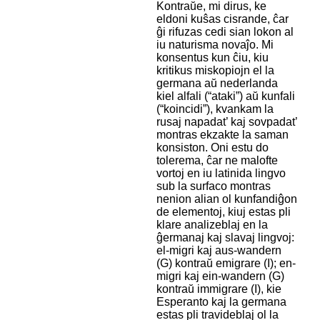
Kontraŭe, mi dirus, ke
eldoni kuŝas cisrande, ĉar
ĝi rifuzas cedi sian lokon al
iu naturisma novaĵo. Mi
konsentus kun ĉiu, kiu
kritikus miskopiojn el la
germana aŭ nederlanda
kiel alfali (“ataki”) aŭ kunfali
(“koincidi”), kvankam la
rusaj napadat’ kaj sovpadat’
montras ekzakte la saman
konsiston. Oni estu do
tolerema, ĉar ne malofte
vortoj en iu latinida lingvo
sub la surfaco montras
nenion alian ol kunfandiĝon
de elementoj, kiuj estas pli
klare analizeblaj en la
ĝermanaj kaj slavaj lingvoj:
el-migri kaj aus-wandern
(G) kontraŭ emigrare (I); en-
migri kaj ein-wandern (G)
kontraŭ immigrare (I), kie
Esperanto kaj la germana
estas pli travideblaj ol la