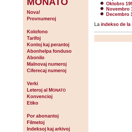
MONATO
Oktobro 19
Novembro 
Nova!
Decembro 
Provnumeroj
La
indekso de la 
Kolofono
Tarifoj
Kontoj kaj perantoj
Abonhelpa fonduso
Abonilo
Malnovaj numeroj
Ciferecaj numeroj
Verki
Leteroj al M
ONATO
Konvencioj
Etiko
Por abonantoj
Filmetoj
Indeksoj kaj arkivoj