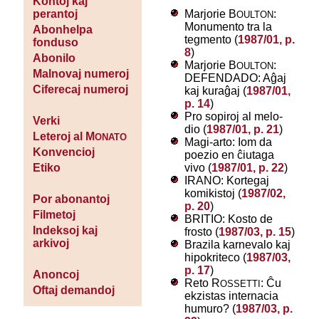
Kontoj kaj
Marjorie B
:
perantoj
OULTON
Monumento tra la
Abonhelpa
tegmento (
1987/01, p.
fonduso
8
)
Abonilo
Marjorie B
:
OULTON
Malnovaj numeroj
DEFENDADO: Aĝaj
Ciferecaj numeroj
kaj kuraĝaj (
1987/01,
p. 14
)
Pro sopiroj al melo-
Verki
dio (
1987/01, p. 21
)
Leteroj al M
ONATO
Magi-arto: Iom da
Konvencioj
poezio en ĉiutaga
vivo (
1987/01, p. 22
)
Etiko
IRANO: Kortegaj
komikistoj (
1987/02,
Por abonantoj
p. 20
)
Filmetoj
BRITIO: Kosto de
Indeksoj kaj
frosto (
1987/03, p. 15
)
arkivoj
Brazila karnevalo kaj
hipokriteco (
1987/03,
p. 17
)
Anoncoj
Reto R
: Ĉu
OSSETTI
Oftaj demandoj
ekzistas internacia
humuro? (
1987/03, p.