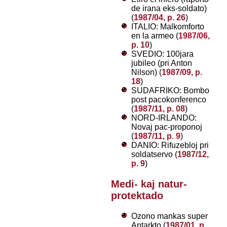
de irana eks-soldato)
(
1987/04, p. 26
)
ITALIO: Malkomforto
en la armeo (
1987/06,
p. 10
)
SVEDIO: 100jara
jubileo (pri Anton
Nilson) (
1987/09, p.
18
)
SUDAFRIKO: Bombo
post pacokonferenco
(
1987/11, p. 08
)
NORD-IRLANDO:
Novaj pac-proponoj
(
1987/11, p. 9
)
DANIO: Rifuzebloj pri
soldatservo (
1987/12,
p. 9
)
Medi- kaj natur-
protektado
Ozono mankas super
Antarkto (
1987/01, p.