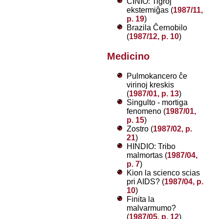
ĈINIO: Tigroj
ekstermiĝas (
1987/11,
p. 19
)
Brazila Ĉernobilo
(
1987/12, p. 10
)
Medicino
Pulmokancero ĉe
virinoj kreskis
(
1987/01, p. 13
)
Singulto - mortiga
fenomeno (
1987/01,
p. 15
)
Zostro (
1987/02, p.
21
)
HINDIO: Tribo
malmortas (
1987/04,
p. 7
)
Kion la scienco scias
pri AIDS? (
1987/04, p.
10
)
Finita la
malvarmumo?
(
1987/05, p. 12
)