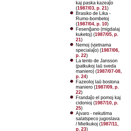
kaj paska kazeaĵo
(
1987/03, p. 21
)
Brasiko de Lika -
Rumo-bombetoj
(
1987/04, p. 10
)
Fesenĝano (migdalaj
kuketoj) (
1987/05, p.
21
)
Nemoj (vjetnama
specialaĵo) (
1987/06,
p. 22
)
La tento de Jansson
(patkukoj laŭ sveda
maniero) (
1987/07-08,
p. 24
)
Fazeoloj laŭ bostona
maniero (
1987/09, p.
22
)
Frandaĵo el pomoj kaj
cidonioj (
1987/10, p.
25
)
Ajvaro - nekutima
salatspeco jugoslava
/ Mielkukoj (
1987/11,
p. 23
)