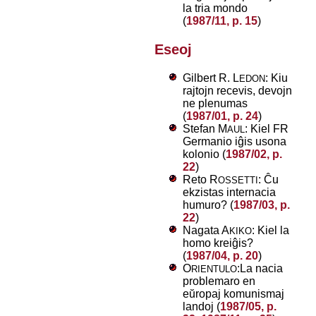
la tria mondo
(
1987/11, p. 15
)
Eseoj
Gilbert R. L
: Kiu
EDON
rajtojn recevis, devojn
ne plenumas
(
1987/01, p. 24
)
Stefan M
: Kiel FR
AUL
Germanio iĝis usona
kolonio (
1987/02, p.
22
)
Reto R
: Ĉu
OSSETTI
ekzistas internacia
humuro? (
1987/03, p.
22
)
Nagata A
: Kiel la
KIKO
homo kreiĝis?
(
1987/04, p. 20
)
O
:La nacia
RIENTULO
problemaro en
eŭropaj komunismaj
landoj (
1987/05, p.