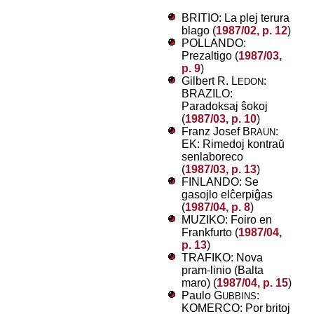
BRITIO: La plej terura
blago (
1987/02, p. 12
)
POLLANDO:
Prezaltigo (
1987/03,
p. 9
)
Gilbert R. L
:
EDON
BRAZILO:
Paradoksaj ŝokoj
(
1987/03, p. 10
)
Franz Josef B
:
RAUN
EK: Rimedoj kontraŭ
senlaboreco
(
1987/03, p. 13
)
FINLANDO: Se
gasojlo elĉerpiĝas
(
1987/04, p. 8
)
MUZIKO: Foiro en
Frankfurto (
1987/04,
p. 13
)
TRAFIKO: Nova
pram-linio (Balta
maro) (
1987/04, p. 15
)
Paulo G
:
UBBINS
KOMERCO: Por britoj