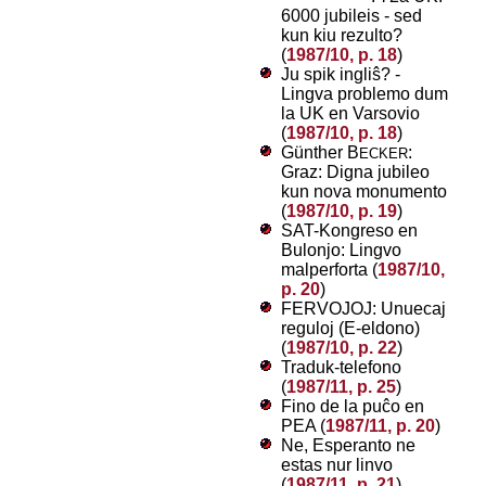
6000 jubileis - sed
kun kiu rezulto?
(
1987/10, p. 18
)
Ju spik ingliŝ? -
Lingva problemo dum
la UK en Varsovio
(
1987/10, p. 18
)
Günther B
:
ECKER
Graz: Digna jubileo
kun nova monumento
(
1987/10, p. 19
)
SAT-Kongreso en
Bulonjo: Lingvo
malperforta (
1987/10,
p. 20
)
FERVOJOJ: Unuecaj
reguloj (E-eldono)
(
1987/10, p. 22
)
Traduk-telefono
(
1987/11, p. 25
)
Fino de la puĉo en
PEA (
1987/11, p. 20
)
Ne, Esperanto ne
estas nur linvo
(
1987/11, p. 21
)