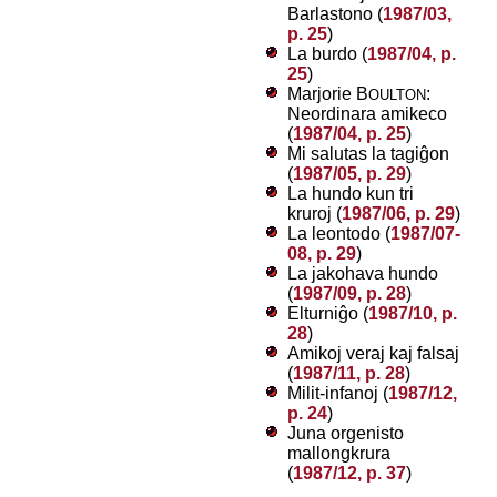
Barlastono (
1987/03,
p. 25
)
La burdo (
1987/04, p.
25
)
Marjorie B
:
OULTON
Neordinara amikeco
(
1987/04, p. 25
)
Mi salutas la tagiĝon
(
1987/05, p. 29
)
La hundo kun tri
kruroj (
1987/06, p. 29
)
La leontodo (
1987/07-
08, p. 29
)
La jakohava hundo
(
1987/09, p. 28
)
Elturniĝo (
1987/10, p.
28
)
Amikoj veraj kaj falsaj
(
1987/11, p. 28
)
Milit-infanoj (
1987/12,
p. 24
)
Juna orgenisto
mallongkrura
(
1987/12, p. 37
)