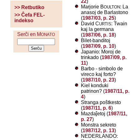
22
)
Marjorie B
: La
OULTON
>> Retbutiko
anasoj de Barlastono
>> Ĉefa FEL-
(
1987/03, p. 25
)
indekso
David C
: Twain
URTIS
kaj la germana
Serĉi en M
(
1987/06, p. 18
)
ONATO
Bilet-banditoj
(
1987/09, p. 10
)
Japanio: Moroj de
trinkado (
1987/09, p.
11
)
Barbo - simbolo de
vireco kaj forto?
(
1987/10, p. 23
)
Kiel konduki
patrinon? (
1987/11, p.
4
)
Stranga poŝtkesto
(
1987/11, p. 6
)
Mazdaĵetoj (
1987/11,
p. 27
)
Monstra sekreto
(
1987/12, p. 13
)
NEDERLANDO: