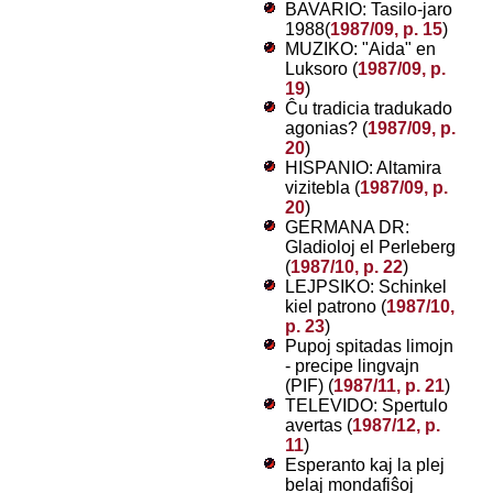
BAVARIO: Tasilo-jaro
1988(
1987/09, p. 15
)
MUZIKO: "Aida" en
Luksoro (
1987/09, p.
19
)
Ĉu tradicia tradukado
agonias? (
1987/09, p.
20
)
HISPANIO: Altamira
vizitebla (
1987/09, p.
20
)
GERMANA DR:
Gladioloj el Perleberg
(
1987/10, p. 22
)
LEJPSIKO: Schinkel
kiel patrono (
1987/10,
p. 23
)
Pupoj spitadas limojn
- precipe lingvajn
(PIF) (
1987/11, p. 21
)
TELEVIDO: Spertulo
avertas (
1987/12, p.
11
)
Esperanto kaj la plej
belaj mondafiŝoj