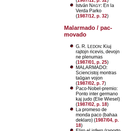
(
1987/12, p. 32
)
István N
: En la
AGY
Verda Parko
(
1987/12, p. 32
)
Malarmado / pac-
movado
G. R. L
: Kiuj
EDON
rajtojn ricevis, devojn
ne plenumas
(
1987/01, p. 25
)
MALARMADO:
Sciencistoj montras
taŭgan vojon
(
1987/02, p. 7
)
Paco-Nobel-premio:
Ponto inter germano
kaj judo (Elie Wiesel)
(
1987/02, p. 18
)
La promeso de
monda paco (bahaa
deklaro) (
1987/04, p.
18
)
Eliro el infero (raporto