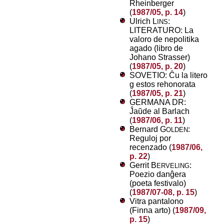
Rheinberger
(
1987/05, p. 14
)
Ulrich L
:
INS
LITERATURO: La
valoro de nepolitika
agado (libro de
Johano Strasser)
(
1987/05, p. 20
)
SOVETIO: Ĉu la litero
g estos rehonorata
(
1987/05, p. 21
)
GERMANA DR:
Ĵaŭde al Barlach
(
1987/06, p. 11
)
Bernard G
:
OLDEN
Reguloj por
recenzado (
1987/06,
p. 22
)
Gerrit B
:
ERVELING
Poezio danĝera
(poeta festivalo)
(
1987/07-08, p. 15
)
Vitra pantalono
(Finna arto) (
1987/09,
p. 15
)