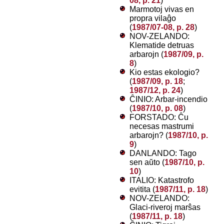
08, p. 21
)
Marmotoj vivas en
propra vilaĝo
(
1987/07-08, p. 28
)
NOV-ZELANDO:
Klematide detruas
arbarojn (
1987/09, p.
8
)
Kio estas ekologio?
(
1987/09, p. 18
;
1987/12, p. 24
)
ĈINIO: Arbar-incendio
(
1987/10, p. 08
)
FORSTADO: Ĉu
necesas mastrumi
arbarojn? (
1987/10, p.
9
)
DANLANDO: Tago
sen aŭto (
1987/10, p.
10
)
ITALIO: Katastrofo
evitita (
1987/11, p. 18
)
NOV-ZELANDO:
Glaci-riveroj marŝas
(
1987/11, p. 18
)