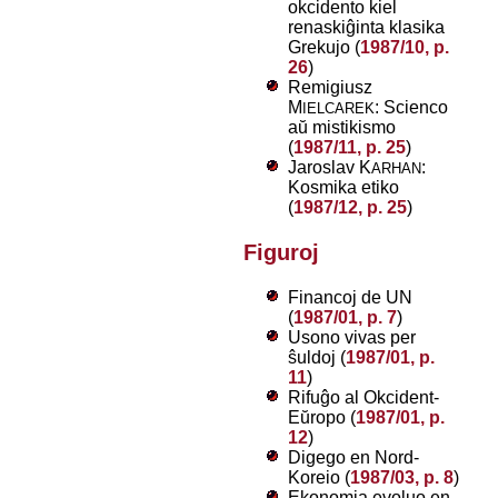
okcidento kiel
renaskiĝinta klasika
Grekujo (
1987/10, p.
26
)
Remigiusz
M
: Scienco
IELCAREK
aŭ mistikismo
(
1987/11, p. 25
)
Jaroslav K
:
ARHAN
Kosmika etiko
(
1987/12, p. 25
)
Figuroj
Financoj de UN
(
1987/01, p. 7
)
Usono vivas per
ŝuldoj (
1987/01, p.
11
)
Rifuĝo al Okcident-
Eŭropo (
1987/01, p.
12
)
Digego en Nord-
Koreio (
1987/03, p. 8
)
Ekonomia evoluo en