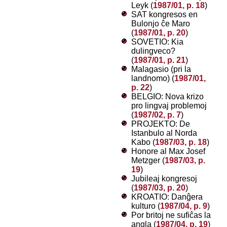
Leyk (
1987/01, p. 18
)
SAT kongresos en
Bulonjo ĉe Maro
(
1987/01, p. 20
)
SOVETIO: Kia
dulingveco?
(
1987/01, p. 21
)
Malagasio (pri la
landnomo) (
1987/01,
p. 22
)
BELGIO: Nova krizo
pro lingvaj problemoj
(
1987/02, p. 7
)
PROJEKTO: De
Istanbulo al Norda
Kabo (
1987/03, p. 18
)
Honore al Max Josef
Metzger (
1987/03, p.
19
)
Jubileaj kongresoj
(
1987/03, p. 20
)
KROATIO: Danĝera
kulturo (
1987/04, p. 9
)
Por britoj ne sufiĉas la
angla (
1987/04, p. 19
)