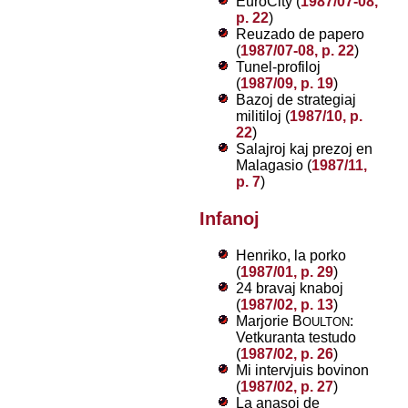
EŭroCity (
1987/07-08,
p. 22
)
Reuzado de papero
(
1987/07-08, p. 22
)
Tunel-profiloj
(
1987/09, p. 19
)
Bazoj de strategiaj
militiloj (
1987/10, p.
22
)
Salajroj kaj prezoj en
Malagasio (
1987/11,
p. 7
)
Infanoj
Henriko, la porko
(
1987/01, p. 29
)
24 bravaj knaboj
(
1987/02, p. 13
)
Marjorie B
:
OULTON
Vetkuranta testudo
(
1987/02, p. 26
)
Mi intervjuis bovinon
(
1987/02, p. 27
)
La anasoj de