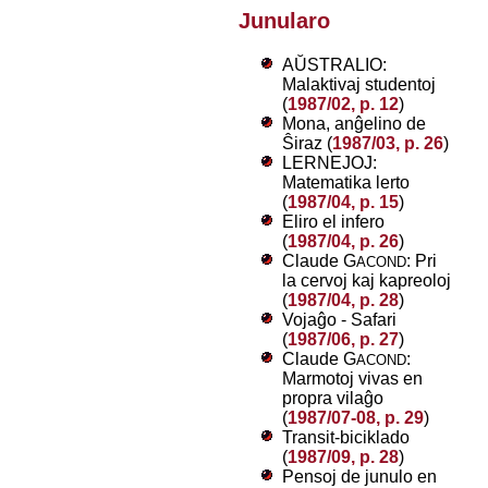
Junularo
AŬSTRALIO:
Malaktivaj studentoj
(
1987/02, p. 12
)
Mona, anĝelino de
Ŝiraz (
1987/03, p. 26
)
LERNEJOJ:
Matematika lerto
(
1987/04, p. 15
)
Eliro el infero
(
1987/04, p. 26
)
Claude G
: Pri
ACOND
la cervoj kaj kapreoloj
(
1987/04, p. 28
)
Vojaĝo - Safari
(
1987/06, p. 27
)
Claude G
:
ACOND
Marmotoj vivas en
propra vilaĝo
(
1987/07-08, p. 29
)
Transit-biciklado
(
1987/09, p. 28
)
Pensoj de junulo en