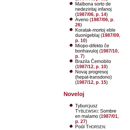
Malbona sorto de
nedeziritaj infanoj
(
1987/06, p. 14
)
Aveno (
1987/06, p.
26
)
Koratak-mortoj eble
duonigeblaj (
1987/09,
p. 10
)
Miopo-difekto ĉe
bonhavuloj (
1987/10,
p. 7
)
Brazila Ĉernobilo
(
1987/12, p. 10
)
Novaj progresoj
(hepat-transdono)
(
1987/12, p. 15
)
Noveloj
Tyburcjusz
T
: Sombre
YBLEWSKI
en malamo (
1987/01,
p. 27
)
Poŭl T
:
HORSEN