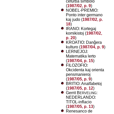
ĉefurba simbolo
(
1987/02, p. 9
)
NOBEL-PREMIO:
Ponto inter germano
kaj judo (
1987/02, p.
18
)
IRANO: Kortegaj
komikistoj (
1987/02,
p. 20
)
KROATIO: Danĝera
kulturo (
1987/04, p. 9
)
LERNEJOJ:
Matematika lerto
(
1987/04, p. 15
)
FILOZOFIO:
Okcidenta kaj orienta
pensmanieroj
(
1987/05, p. 9
)
BRITIO: Analfabetoj
(
1987/05, p. 12
)
Gerrit B
:
ERVELING
NEDERLANDO:
TITOL-inflacio
(
1987/05, p. 13
)
Renesanco de