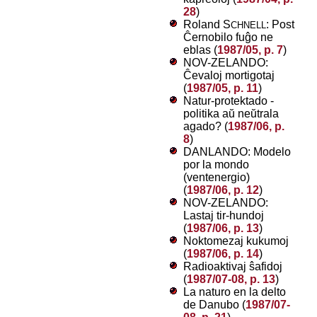
28
)
Roland S
: Post
CHNELL
Ĉernobilo fuĝo ne
eblas (
1987/05, p. 7
)
NOV-ZELANDO:
Ĉevaloj mortigotaj
(
1987/05, p. 11
)
Natur-protektado -
politika aŭ neŭtrala
agado? (
1987/06, p.
8
)
DANLANDO: Modelo
por la mondo
(ventenergio)
(
1987/06, p. 12
)
NOV-ZELANDO:
Lastaj tir-hundoj
(
1987/06, p. 13
)
Noktomezaj kukumoj
(
1987/06, p. 14
)
Radioaktivaj ŝafidoj
(
1987/07-08, p. 13
)
La naturo en la delto
de Danubo (
1987/07-