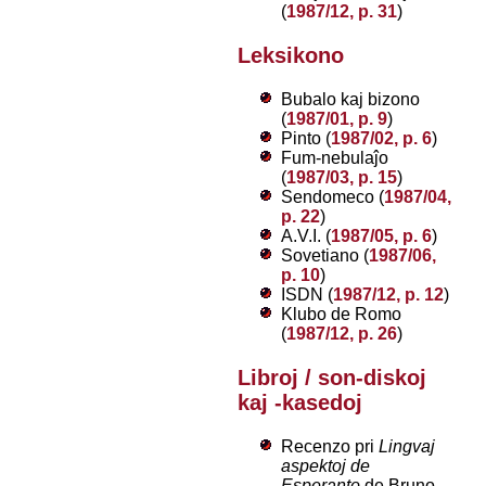
(
1987/12, p. 31
)
Leksikono
Bubalo kaj bizono
(
1987/01, p. 9
)
Pinto (
1987/02, p. 6
)
Fum-nebulaĵo
(
1987/03, p. 15
)
Sendomeco (
1987/04,
p. 22
)
A.V.I. (
1987/05, p. 6
)
Sovetiano (
1987/06,
p. 10
)
ISDN (
1987/12, p. 12
)
Klubo de Romo
(
1987/12, p. 26
)
Libroj / son-diskoj
kaj -kasedoj
Recenzo pri
Lingvaj
aspektoj de
Esperanto
de Bruno