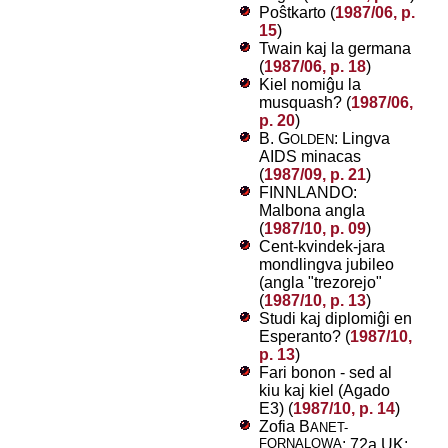
Poŝtkarto (
1987/06, p.
15
)
Twain kaj la germana
(
1987/06, p. 18
)
Kiel nomiĝu la
musquash? (
1987/06,
p. 20
)
B. G
: Lingva
OLDEN
AIDS minacas
(
1987/09, p. 21
)
FINNLANDO:
Malbona angla
(
1987/10, p. 09
)
Cent-kvindek-jara
mondlingva jubileo
(angla "trezorejo"
(
1987/10, p. 13
)
Studi kaj diplomiĝi en
Esperanto? (
1987/10,
p. 13
)
Fari bonon - sed al
kiu kaj kiel (Agado
E3) (
1987/10, p. 14
)
Zofia B
ANET-
FORNALOWA
: 72a UK: