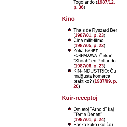
Togolando (
1987/12,
p. 36
)
Kino
Thais de Ryszard Ber
(
1987/01, p. 23
)
Ĉina milit-filmo
(
1987/05, p. 23
)
Zofia B
ANET-
FORNALOWA
: Ĉirkaŭ
"Shoah" en Pollando
(
1987/06, p. 23
)
KIN-INDUSTRIO: Ĉu
malĝusta komerca
praktiko? (
1987/09, p.
20
)
Kuir-receptoj
Omletoj "Arnold" kaj
"Tertia Benett"
(
1987/01, p. 24
)
Paska kuko (kuliĉo)