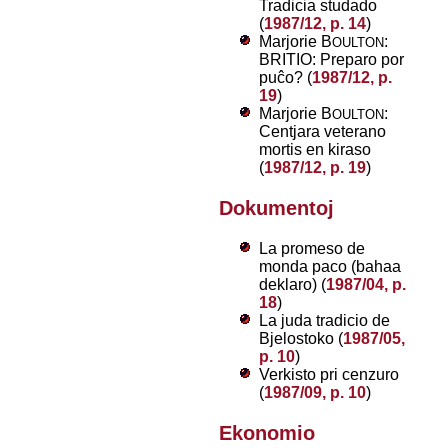
Tradicia studado
(
1987/12, p. 14
)
Marjorie B
:
OULTON
BRITIO: Preparo por
puĉo? (
1987/12, p.
19
)
Marjorie B
:
OULTON
Centjara veterano
mortis en kiraso
(
1987/12, p. 19
)
Dokumentoj
La promeso de
monda paco (bahaa
deklaro) (
1987/04, p.
18
)
La juda tradicio de
Bjelostoko (
1987/05,
p. 10
)
Verkisto pri cenzuro
(
1987/09, p. 10
)
Ekonomio