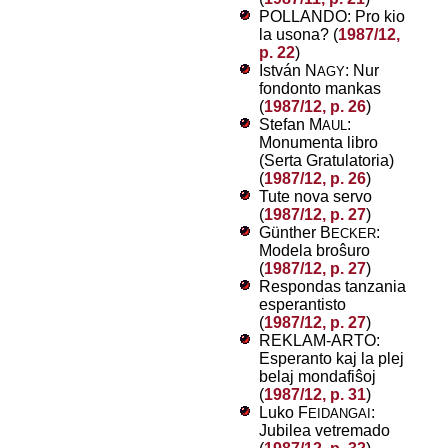
POLLANDO: Pro kio
la usona? (
1987/12,
p. 22
)
István N
: Nur
AGY
fondonto mankas
(
1987/12, p. 26
)
Stefan M
:
AUL
Monumenta libro
(Serta Gratulatoria)
(
1987/12, p. 26
)
Tute nova servo
(
1987/12, p. 27
)
Günther B
:
ECKER
Modela broŝuro
(
1987/12, p. 27
)
Respondas tanzania
esperantisto
(
1987/12, p. 27
)
REKLAM-ARTO:
Esperanto kaj la plej
belaj mondafiŝoj
(
1987/12, p. 31
)
Luko F
:
EIDANGAI
Jubilea vetremado