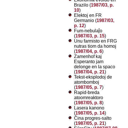
Brazilo (
1987/03, p.
10
)
Elektoj en FR
Germanio (
1987/03,
p. 12
)
Fum-nebulaĵo
(
1987/03, p. 15
)
Unu farmisto en FRG
nutras tiom da homoj
(
1987/04, p. 6
)
Zamenhof kaj
Esperanto jam
delonge en la spaco
(
1987/04, p. 21
)
Tekst-eksplodoj de
atombomboj
(
1987/05, p. 7
)
Rapid-breda
atoomreaktoro
(
1987/05, p. 8
)
Lasera kanono
(
1987/05, p. 14
)
Ĉina progres-salto
(
1987/05, p. 21
)