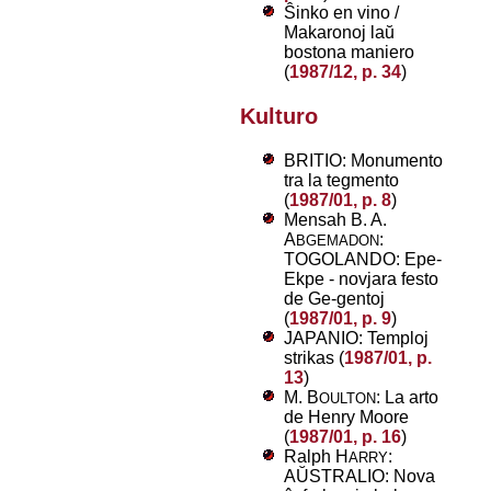
Ŝinko en vino /
Makaronoj laŭ
bostona maniero
(
1987/12, p. 34
)
Kulturo
BRITIO: Monumento
tra la tegmento
(
1987/01, p. 8
)
Mensah B. A.
A
:
BGEMADON
TOGOLANDO: Epe-
Ekpe - novjara festo
de Ge-gentoj
(
1987/01, p. 9
)
JAPANIO: Temploj
strikas (
1987/01, p.
13
)
M. B
: La arto
OULTON
de Henry Moore
(
1987/01, p. 16
)
Ralph H
:
ARRY
AŬSTRALIO: Nova