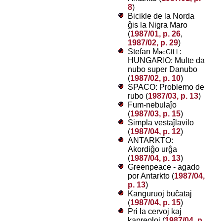
8
)
Bicikle de la Norda
ĝis la Nigra Maro
(
1987/01, p. 26
,
1987/02, p. 29
)
Stefan M
:
acGILL
HUNGARIO: Multe da
nubo super Danubo
(
1987/02, p. 10
)
SPACO: Problemo de
rubo (
1987/03, p. 13
)
Fum-nebulaĵo
(
1987/03, p. 15
)
Simpla vestaĵlavilo
(
1987/04, p. 12
)
ANTARKTO:
Akordiĝo urĝa
(
1987/04, p. 13
)
Greenpeace - agado
por Antarkto (
1987/04,
p. 13
)
Kanguruoj buĉataj
(
1987/04, p. 15
)
Pri la cervoj kaj
kapreoloj (
1987/04, p.