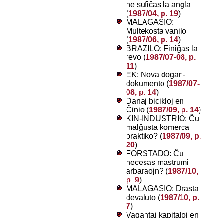
ne sufiĉas la angla
(
1987/04, p. 19
)
MALAGASIO:
Multekosta vanilo
(
1987/06, p. 14
)
BRAZILO: Finiĝas la
revo (
1987/07-08, p.
11
)
EK: Nova dogan-
dokumento (
1987/07-
08, p. 14
)
Danaj bicikloj en
Ĉinio (
1987/09, p. 14
)
KIN-INDUSTRIO: Ĉu
malĝusta komerca
praktiko? (
1987/09, p.
20
)
FORSTADO: Ĉu
necesas mastrumi
arbaraojn? (
1987/10,
p. 9
)
MALAGASIO: Drasta
devaluto (
1987/10, p.
7
)
Vagantaj kapitaloj en