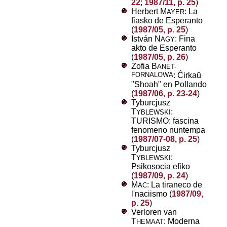
22
;
1987/11, p. 25
)
Herbert M
: La
AYER
fiasko de Esperanto
(
1987/05, p. 25
)
István N
: Fina
AGY
akto de Esperanto
(
1987/05, p. 26
)
Zofia B
ANET-
FORNALOWA
: Ĉirkaŭ
"Shoah" en Pollando
(
1987/06, p. 23-24
)
Tyburcjusz
T
:
YBLEWSKI
TURISMO: fascina
fenomeno nuntempa
(
1987/07-08, p. 25
)
Tyburcjusz
T
:
YBLEWSKI
Psikosocia efiko
(
1987/09, p. 24
)
M
: La tiraneco de
AC
l'naciismo (
1987/09,
p. 25
)
Verloren van
T
: Moderna
HEMAAT