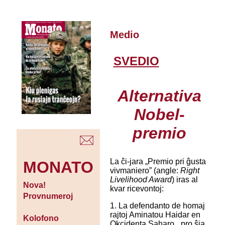
Medio
SVEDIO
Alternativa
Nobel-
premio
La ĉi-jara „Premio pri ĝusta
MONATO
vivmaniero” (angle:
Right
Livelihood Award
) iras al
Nova!
kvar ricevontoj:
Provnumeroj
1. La defendanto de homaj
rajtoj Aminatou Haidar en
Kolofono
Okcidenta Saharo, „pro ŝia