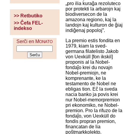
„pro ilia kuraĝa rezoluteco
por protekti la arbarojn kaj
biodiversecon de la
>> Retbutiko
amazona regiono, kaj la
>> Ĉefa FEL-
landojn kaj kulturon de ĝiaj
indekso
indiĝenaj popoloj”.
La premio estis fondita en
Serĉi en M
ONATO
1979, kiam la sved-
germana filatelisto Jakob
von Uexküll [fon ikskil]
proponis al la Nobel-
fondaĵo krei du novajn
Nobel-premiojn, ne
komprenante, ke la
testamento de Nobel ne
ebligas tion. Eĉ la sveda
nacia banko ja povis krei
nur Nobel-memorpremion
pri ekonomiko, ne Nobel-
premion. Pro la rifuzo de la
fondaĵo, von Uexküll do
fondis propran premion,
financatan de lia
poŝtmarkkolekto.