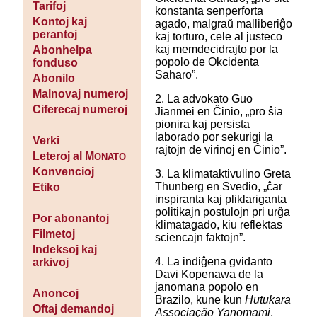
Tarifoj
konstanta senperforta
Kontoj kaj
agado, malgraŭ malliberiĝo
perantoj
kaj torturo, cele al justeco
kaj memdecidrajto por la
Abonhelpa
popolo de Okcidenta
fonduso
Saharo”.
Abonilo
Malnovaj numeroj
2. La advokato Guo
Ciferecaj numeroj
Jianmei en Ĉinio, „pro ŝia
pionira kaj persista
laborado por sekurigi la
Verki
rajtojn de virinoj en Ĉinio”.
Leteroj al M
ONATO
Konvencioj
3. La klimataktivulino Greta
Thunberg en Svedio, „ĉar
Etiko
inspiranta kaj pliklariganta
politikajn postulojn pri urĝa
Por abonantoj
klimatagado, kiu reflektas
Filmetoj
sciencajn faktojn”.
Indeksoj kaj
4. La indiĝena gvidanto
arkivoj
Davi Kopenawa de la
janomana popolo en
Anoncoj
Brazilo, kune kun
Hutukara
Oftaj demandoj
Associação Yanomami
,