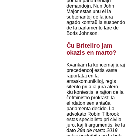
por fari parlamentajn
demandojn. Nun John
Major estas unu el la
subtenantoj de la jura
agado kontraŭ la suspendo
de la parlamento fare de
Boris Johnson.
Ĉu Briteliro jam
okazis en marto?
Kvankam la koncernaj juraj
precedencoj estis vaste
raportataj en la
amaskomunikiloj, regis
silento pri alia jura afero,
kiu kontestis la rajton de la
ĉefministro prokrasti la
elirdaton sen antaŭa
parlamenta decido. La
advokato Robin Tilbrook
estas specialisto pri civila
juro, kaj li argumentis, ke la
dato
29a de marto 2019
estas enskribita en la brita