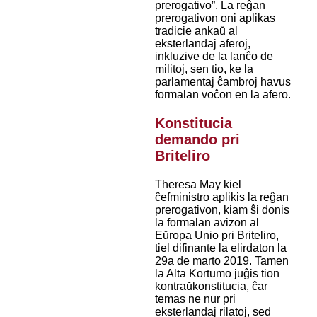
prerogativo”. La reĝan
prerogativon oni aplikas
tradicie ankaŭ al
eksterlandaj aferoj,
inkluzive de la lanĉo de
militoj, sen tio, ke la
parlamentaj ĉambroj havus
formalan voĉon en la afero.
Konstitucia
demando pri
Briteliro
Theresa May kiel
ĉefministro aplikis la reĝan
prerogativon, kiam ŝi donis
la formalan avizon al
Eŭropa Unio pri Briteliro,
tiel difinante la elirdaton la
29a de marto 2019. Tamen
la Alta Kortumo juĝis tion
kontraŭkonstitucia, ĉar
temas ne nur pri
eksterlandaj rilatoj, sed