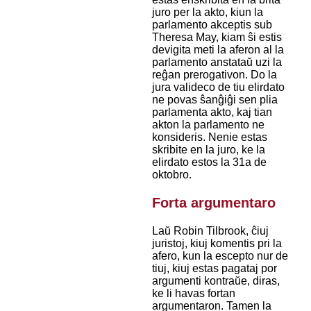
juro per la akto, kiun la
parlamento akceptis sub
Theresa May, kiam ŝi estis
devigita meti la aferon al la
parlamento anstataŭ uzi la
reĝan prerogativon. Do la
jura valideco de tiu elirdato
ne povas ŝanĝiĝi sen plia
parlamenta akto, kaj tian
akton la parlamento ne
konsideris. Nenie estas
skribite en la juro, ke la
elirdato estos la 31a de
oktobro.
Forta argumentaro
Laŭ Robin Tilbrook, ĉiuj
juristoj, kiuj komentis pri la
afero, kun la escepto nur de
tiuj, kiuj estas pagataj por
argumenti kontraŭe, diras,
ke li havas fortan
argumentaron. Tamen la