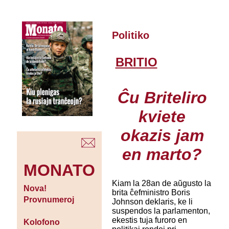
Politiko
BRITIO
Ĉu Briteliro
kviete
okazis jam
en marto?
MONATO
Kiam la 28an de aŭgusto la
Nova!
brita ĉefministro Boris
Provnumeroj
Johnson deklaris, ke li
suspendos la parlamenton,
ekestis tuja furoro en
Kolofono