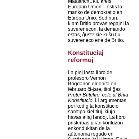
Maastricht, kiu kreis
Eŭropan Union – estis la
manko de demokratio en
Eŭropa Unio. Sed nun,
kiam Britio provas regajni la
suverenecon, la demando
estas, ĝuste kie kuŝu tiu
suvereneco ene de Britio.
Konstituciaj
reformoj
La plej lasta libro de
profesoro Vernon
Bogdanor, eldonita en
februaro ĉi-jare, titoliĝas
Preter Briteliro: cele al Brita
Konstitucio
. Li argumentas
por kodigita konstitucio
samtipa kiel tiuj, kiujn
havas aliaj landoj. La libro
priskribas plian konfuzon
enkondukitan de la
aŭtonoma regado en