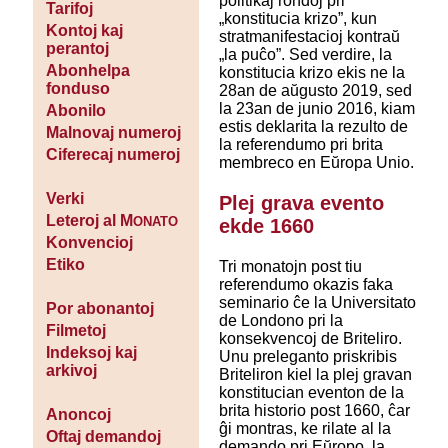
politikaj rondoj pri
Tarifoj
„konstitucia krizo”, kun
Kontoj kaj
stratmanifestacioj kontraŭ
perantoj
„la puĉo”. Sed verdire, la
Abonhelpa
konstitucia krizo ekis ne la
fonduso
28an de aŭgusto 2019, sed
la 23an de junio 2016, kiam
Abonilo
estis deklarita la rezulto de
Malnovaj numeroj
la referendumo pri brita
Ciferecaj numeroj
membreco en Eŭropa Unio.
Verki
Plej grava evento
Leteroj al M
ONATO
ekde 1660
Konvencioj
Etiko
Tri monatojn post tiu
referendumo okazis faka
seminario ĉe la Universitato
Por abonantoj
de Londono pri la
Filmetoj
konsekvencoj de Briteliro.
Indeksoj kaj
Unu preleganto priskribis
arkivoj
Briteliron kiel la plej gravan
konstitucian eventon de la
brita historio post 1660, ĉar
Anoncoj
ĝi montras, ke rilate al la
Oftaj demandoj
demando pri Eŭropo, la