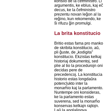
konsilo de la ĉefministro. Li
argumentis, ke eblus, kaj eĉ
decus, ke la ĉefministro
prezentu novan leĝon al la
reĝino, kun rekomendo, ke
ŝi rifuzu ĝin promulgi.
La brita konstitucio
Britio estas fama pro manko
de skribita konstitucio, aŭ,
pli ĝuste, de „kodigita”
konstitucio. Ekzistas kelkaj
historiaj dokumentoj, sed
plie al tio la procedurojn oni
decidas pere de
precedencoj. La konstitucia
historio estas longdaŭra
potenclukto inter la
monarĥio kaj la parlamento.
Nuntempe oni konsideras,
ke la parlamento estas
suverena, sed la monarĥo
konservas kelkajn rajtojn.
Laŭ la anglalingva