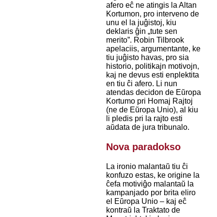
afero eĉ ne atingis la Altan
Kortumon, pro interveno de
unu el la juĝistoj, kiu
deklaris ĝin „tute sen
merito”. Robin Tilbrook
apelaciis, argumentante, ke
tiu juĝisto havas, pro sia
historio, politikajn motivojn,
kaj ne devus esti enplektita
en tiu ĉi afero. Li nun
atendas decidon de Eŭropa
Kortumo pri Homaj Rajtoj
(ne de Eŭropa Unio), al kiu
li pledis pri la rajto esti
aŭdata de jura tribunalo.
Nova paradokso
La ironio malantaŭ tiu ĉi
konfuzo estas, ke origine la
ĉefa motiviĝo malantaŭ la
kampanjado por brita eliro
el Eŭropa Unio – kaj eĉ
kontraŭ la Traktato de