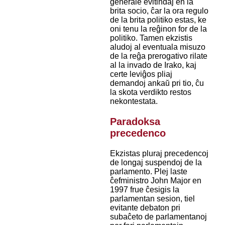
ĝenerale evitindaj en la
brita socio, ĉar la ora regulo
de la brita politiko estas, ke
oni tenu la reĝinon for de la
politiko. Tamen ekzistis
aludoj al eventuala misuzo
de la reĝa prerogativo rilate
al la invado de Irako, kaj
certe leviĝos pliaj
demandoj ankaŭ pri tio, ĉu
la skota verdikto restos
nekontestata.
Paradoksa
precedenco
Ekzistas pluraj precedencoj
de longaj suspendoj de la
parlamento. Plej laste
ĉefministro John Major en
1997 frue ĉesigis la
parlamentan sesion, tiel
evitante debaton pri
subaĉeto de parlamentanoj