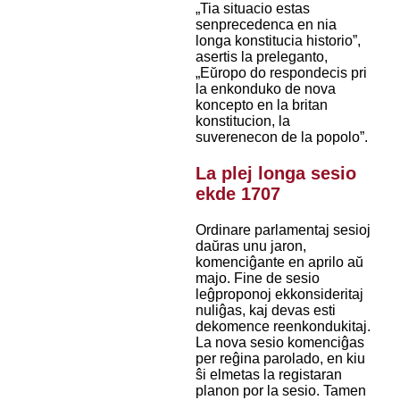
„Tia situacio estas
senprecedenca en nia
longa konstitucia historio”,
asertis la preleganto,
„Eŭropo do respondecis pri
la enkonduko de nova
koncepto en la britan
konstitucion, la
suverenecon de la popolo”.
La plej longa sesio
ekde 1707
Ordinare parlamentaj sesioj
daŭras unu jaron,
komenciĝante en aprilo aŭ
majo. Fine de sesio
leĝproponoj ekkonsideritaj
nuliĝas, kaj devas esti
dekomence reenkondukitaj.
La nova sesio komenciĝas
per reĝina parolado, en kiu
ŝi elmetas la registaran
planon por la sesio. Tamen