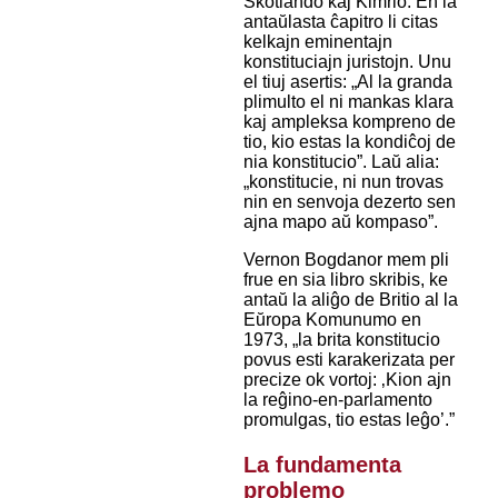
Skotlando kaj Kimrio. En la
antaŭlasta ĉapitro li citas
kelkajn eminentajn
konstituciajn juristojn. Unu
el tiuj asertis: „Al la granda
plimulto el ni mankas klara
kaj ampleksa kompreno de
tio, kio estas la kondiĉoj de
nia konstitucio”. Laŭ alia:
„konstitucie, ni nun trovas
nin en senvoja dezerto sen
ajna mapo aŭ kompaso”.
Vernon Bogdanor mem pli
frue en sia libro skribis, ke
antaŭ la aliĝo de Britio al la
Eŭropa Komunumo en
1973, „la brita konstitucio
povus esti karakerizata per
precize ok vortoj: ‚Kion ajn
la reĝino-en-parlamento
promulgas, tio estas leĝo’.”
La fundamenta
problemo