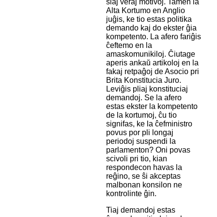
siaj veraj motivoj. Tamen la
Alta Kortumo en Anglio
juĝis, ke tio estas politika
demando kaj do ekster ĝia
kompetento. La afero fariĝis
ĉeftemo en la
amaskomunikiloj. Ĉiutage
aperis ankaŭ artikoloj en la
fakaj retpaĝoj de Asocio pri
Brita Konstitucia Juro.
Leviĝis pliaj konstituciaj
demandoj. Se la afero
estas ekster la kompetento
de la kortumoj, ĉu tio
signifas, ke la ĉefministro
povus por pli longaj
periodoj suspendi la
parlamenton? Oni povas
scivoli pri tio, kian
respondecon havas la
reĝino, se ŝi akceptas
malbonan konsilon ne
kontrolinte ĝin.
Tiaj demandoj estas