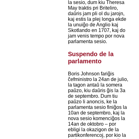
la sesio, dum kiu Theresa
May traktis pri Briteliro,
daŭris jam pli ol du jarojn,
kaj estis la plej longa ekde
la unuiĝo de Anglio kaj
Skotlando en 1707, kaj do
jam venis tempo por nova
parlamenta sesio.
Suspendo de la
parlamento
Boris Johnson fariĝis
ĉefministro la 24an de julio,
la tagon antaŭ la somera
paŭzo, kiu daŭris ĝis la 3a
de septembro. Dum tiu
paŭzo li anoncis, ke la
parlamenta sesio finiĝos la
10an de septembro, kaj la
nova sesio komenciĝos la
14an de oktobro – por
ebligi la okazigon de la
partikonferencoj, por kio la