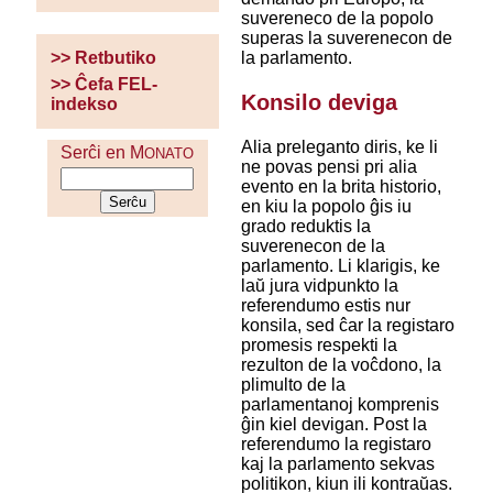
suvereneco de la popolo
superas la suverenecon de
la parlamento.
>> Retbutiko
>> Ĉefa FEL-
Konsilo deviga
indekso
Alia preleganto diris, ke li
Serĉi en M
ONATO
ne povas pensi pri alia
evento en la brita historio,
en kiu la popolo ĝis iu
grado reduktis la
suverenecon de la
parlamento. Li klarigis, ke
laŭ jura vidpunkto la
referendumo estis nur
konsila, sed ĉar la registaro
promesis respekti la
rezulton de la voĉdono, la
plimulto de la
parlamentanoj komprenis
ĝin kiel devigan. Post la
referendumo la registaro
kaj la parlamento sekvas
politikon, kiun ili kontraŭas.