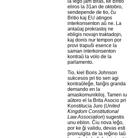
la leĝo jam diras, ke Britio
eliros la 31an de oktobro,
sendepende de tio, ĉu
Britio kaj EU atingos
interkonsenton aŭ ne. La
antaŭaj prokrastoj ne
ebligis novajn traktadojn,
kaj donis nur tempon por
provi trapuŝi esence la
saman interkonsenton
kontraŭ la volo de la
parlamento.
Tio, kiel Boris Johnson
sukcesos pri tio sen agi
kontraŭleĝe, fariĝis granda
demando en la
amaskomunikiloj. Tamen iu
aŭtoro el la Brita Asocio pri
Konstitucia Juro (
United
Kingdom Constitutional
Law Association
) sugestis
unu eblon. Ĉiu nova leĝo,
por ke ĝi validu, devas esti
promulgita de la reĝino laŭ