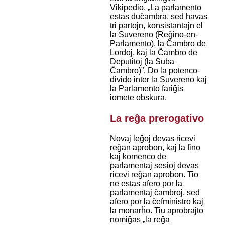
Vikipedio, „La parlamento
estas duĉambra, sed havas
tri partojn, konsistantajn el
la Suvereno (Reĝino-en-
Parlamento), la Ĉambro de
Lordoj, kaj la Ĉambro de
Deputitoj (la Suba
Ĉambro)”. Do la potenco-
divido inter la Suvereno kaj
la Parlamento fariĝis
iomete obskura.
La reĝa prerogativo
Novaj leĝoj devas ricevi
reĝan aprobon, kaj la fino
kaj komenco de
parlamentaj sesioj devas
ricevi reĝan aprobon. Tio
ne estas afero por la
parlamentaj ĉambroj, sed
afero por la ĉefministro kaj
la monarĥo. Tiu aprobrajto
nomiĝas „la reĝa