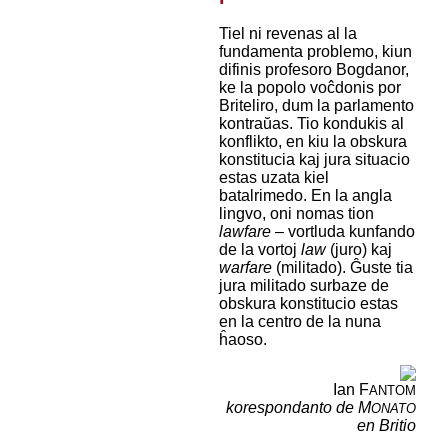
Tiel ni revenas al la
fundamenta problemo, kiun
difinis profesoro Bogdanor,
ke la popolo voĉdonis por
Briteliro, dum la parlamento
kontraŭas. Tio kondukis al
konflikto, en kiu la obskura
konstitucia kaj jura situacio
estas uzata kiel
batalrimedo. En la angla
lingvo, oni nomas tion
lawfare
– vortluda kunfando
de la vortoj
law
(juro) kaj
warfare
(militado). Ĝuste tia
jura militado surbaze de
obskura konstitucio estas
en la centro de la nuna
ĥaoso.
Ian F
ANTOM
korespondanto de M
ONATO
en Britio