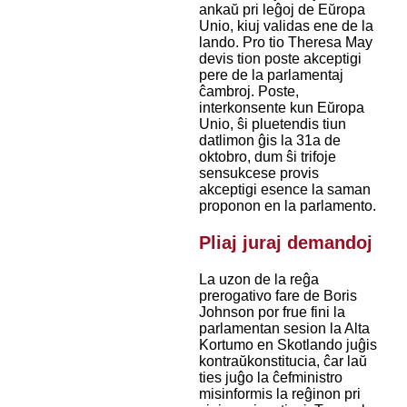
ankaŭ pri leĝoj de Eŭropa
Unio, kiuj validas ene de la
lando. Pro tio Theresa May
devis tion poste akceptigi
pere de la parlamentaj
ĉambroj. Poste,
interkonsente kun Eŭropa
Unio, ŝi pluetendis tiun
datlimon ĝis la 31a de
oktobro, dum ŝi trifoje
sensukcese provis
akceptigi esence la saman
proponon en la parlamento.
Pliaj juraj demandoj
La uzon de la reĝa
prerogativo fare de Boris
Johnson por frue fini la
parlamentan sesion la Alta
Kortumo en Skotlando juĝis
kontraŭkonstitucia, ĉar laŭ
ties juĝo la ĉefministro
misinformis la reĝinon pri