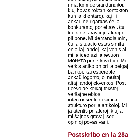
rimarkojn de siaj dungitoj,
kiuj havas rektan kontakton
kun la klientaro), kaj ili
ankaŭ ne rigardas ĉe la
konkurantoj por eltrovi, ĉu
tiuj eble faras iujn aferojn
pli bone. Mi demandis min,
ĉu la situacio estas simila
en aliaj landoj, kaj venis al
mi la ideo uzi la revuon
M
por eltrovi tion. Mi
ONATO
verkis artikolon pri la belgaj
bankoj, kaj espereble
ankaŭ legantoj el multaj
aliaj landoj ekverkos. Post
ricevo de kelkaj tekstoj
verŝajne eblos
interkonsenti pri simila
strukturo por la artikoloj. Mi
ja atentis pri aferoj, kiuj al
mi ŝajnas gravaj, sed
opinioj povas varii.
Postskribo en la 28a