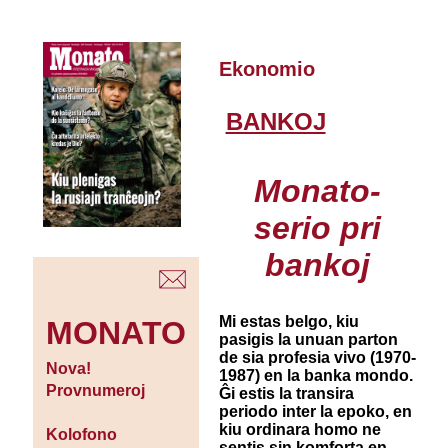
Ekonomio
BANKOJ
Monato-
serio pri
bankoj
Mi estas belgo, kiu
MONATO
pasigis la unuan parton
de sia profesia vivo (1970-
Nova!
1987) en la banka mondo.
Provnumeroj
Ĝi estis la transira
periodo inter la epoko, en
kiu ordinara homo ne
Kolofono
sentis sin komforta en