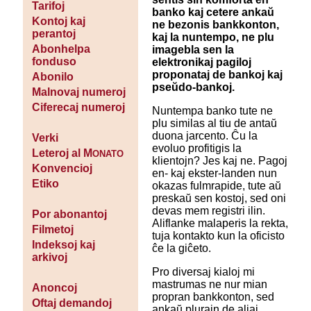
Tarifoj
banko kaj cetere ankaŭ
Kontoj kaj
ne bezonis bankkonton,
perantoj
kaj la nuntempo, ne plu
Abonhelpa
imagebla sen la
fonduso
elektronikaj pagiloj
proponataj de bankoj kaj
Abonilo
pseŭdo-bankoj.
Malnovaj numeroj
Ciferecaj numeroj
Nuntempa banko tute ne
plu similas al tiu de antaŭ
duona jarcento. Ĉu la
Verki
evoluo profitigis la
Leteroj al M
ONATO
klientojn? Jes kaj ne. Pagoj
Konvencioj
en- kaj ekster-landen nun
Etiko
okazas fulmrapide, tute aŭ
preskaŭ sen kostoj, sed oni
devas mem registri ilin.
Por abonantoj
Aliflanke malaperis la rekta,
Filmetoj
tuja kontakto kun la oficisto
Indeksoj kaj
ĉe la giĉeto.
arkivoj
Pro diversaj kialoj mi
mastrumas ne nur mian
Anoncoj
propran bankkonton, sed
Oftaj demandoj
ankaŭ plurajn de aliaj