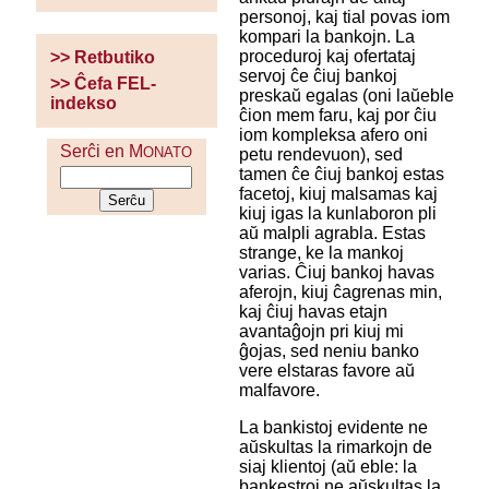
personoj, kaj tial povas iom
kompari la bankojn. La
proceduroj kaj ofertataj
>> Retbutiko
servoj ĉe ĉiuj bankoj
>> Ĉefa FEL-
preskaŭ egalas (oni laŭeble
indekso
ĉion mem faru, kaj por ĉiu
iom kompleksa afero oni
Serĉi en M
ONATO
petu rendevuon), sed
tamen ĉe ĉiuj bankoj estas
facetoj, kiuj malsamas kaj
kiuj igas la kunlaboron pli
aŭ malpli agrabla. Estas
strange, ke la mankoj
varias. Ĉiuj bankoj havas
aferojn, kiuj ĉagrenas min,
kaj ĉiuj havas etajn
avantaĝojn pri kiuj mi
ĝojas, sed neniu banko
vere elstaras favore aŭ
malfavore.
La bankistoj evidente ne
aŭskultas la rimarkojn de
siaj klientoj (aŭ eble: la
bankestroj ne aŭskultas la