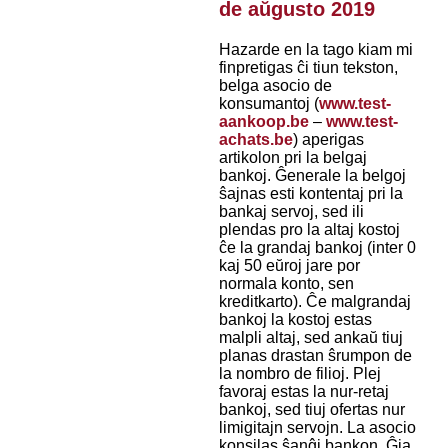
de aŭgusto 2019
Hazarde en la tago kiam mi
finpretigas ĉi tiun tekston,
belga asocio de
konsumantoj (
www.test-
aankoop.be
–
www.test-
achats.be
) aperigas
artikolon pri la belgaj
bankoj. Ĝenerale la belgoj
ŝajnas esti kontentaj pri la
bankaj servoj, sed ili
plendas pro la altaj kostoj
ĉe la grandaj bankoj (inter 0
kaj 50 eŭroj jare por
normala konto, sen
kreditkarto). Ĉe malgrandaj
bankoj la kostoj estas
malpli altaj, sed ankaŭ tiuj
planas drastan ŝrumpon de
la nombro de filioj. Plej
favoraj estas la nur-retaj
bankoj, sed tiuj ofertas nur
limigitajn servojn. La asocio
konsilas ŝanĝi bankon. Ĝia