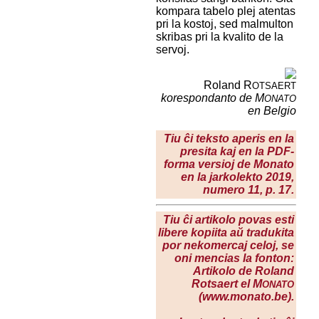
kompara tabelo plej atentas
pri la kostoj, sed malmulton
skribas pri la kvalito de la
servoj.
Roland R
OTSAERT
korespondanto de M
ONATO
en Belgio
Tiu ĉi teksto aperis en la
presita kaj en la PDF-
forma versioj de Monato
en la jarkolekto 2019,
numero 11, p. 17.
Tiu ĉi artikolo povas esti
libere kopiita aŭ tradukita
por nekomercaj celoj, se
oni mencias la fonton:
Artikolo de Roland
Rotsaert el M
ONATO
(www.monato.be).