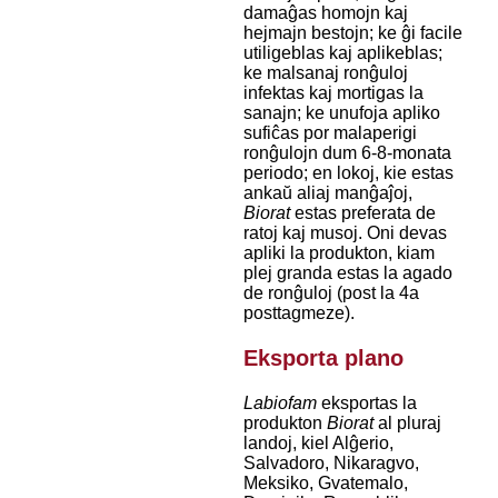
damaĝas homojn kaj
hejmajn bestojn; ke ĝi facile
utiligeblas kaj aplikeblas;
ke malsanaj ronĝuloj
infektas kaj mortigas la
sanajn; ke unufoja apliko
sufiĉas por malaperigi
ronĝulojn dum 6-8-monata
periodo; en lokoj, kie estas
ankaŭ aliaj manĝaĵoj,
Biorat
estas preferata de
ratoj kaj musoj. Oni devas
apliki la produkton, kiam
plej granda estas la agado
de ronĝuloj (post la 4a
posttagmeze).
Eksporta plano
Labiofam
eksportas la
produkton
Biorat
al pluraj
landoj, kiel Alĝerio,
Salvadoro, Nikaragvo,
Meksiko, Gvatemalo,