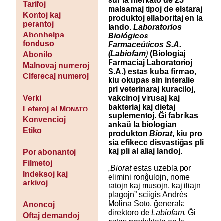
sur la merkato de 25
Tarifoj
malsamaj tipoj de elstaraj
Kontoj kaj
produktoj ellaboritaj en la
perantoj
lando.
Laboratorios
Abonhelpa
Biológicos
fonduso
Farmaceúticos S.A.
(
Labiofam
)
(Biologiaj
Abonilo
Farmaciaj Laboratorioj
Malnovaj numeroj
S.A.) estas kuba firmao,
Ciferecaj numeroj
kiu okupas sin interalie
pri veterinaraj kuraciloj,
vakcinoj virusaj kaj
Verki
bakteriaj kaj dietaj
Leteroj al M
ONATO
suplementoj. Ĝi fabrikas
Konvencioj
ankaŭ la biologian
Etiko
produkton
Biorat
, kiu pro
sia efikeco disvastiĝas pli
kaj pli al aliaj landoj.
Por abonantoj
Filmetoj
„
Biorat
estas uzebla por
Indeksoj kaj
elimini ronĝulojn, nome
arkivoj
ratojn kaj musojn, kaj iliajn
plagojn” sciigis Andrés
Molina Soto, ĝenerala
Anoncoj
direktoro de
Labiofam
. Ĝi
Oftaj demandoj