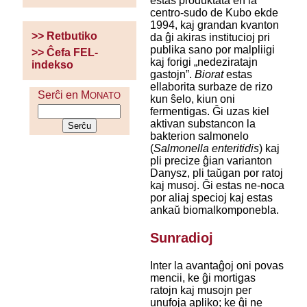
estas produktata en la
centro-sudo de Kubo ekde
1994, kaj grandan kvanton
>> Retbutiko
da ĝi akiras institucioj pri
publika sano por malpliigi
>> Ĉefa FEL-
kaj forigi „nedeziratajn
indekso
gastojn”.
Biorat
estas
ellaborita surbaze de rizo
Serĉi en M
ONATO
kun ŝelo, kiun oni
fermentigas. Ĝi uzas kiel
aktivan substancon la
bakterion salmonelo
(
Salmonella enteritidis
) kaj
pli precize ĝian varianton
Danysz, pli taŭgan por ratoj
kaj musoj. Ĝi estas ne-noca
por aliaj specioj kaj estas
ankaŭ biomalkomponebla.
Sunradioj
Inter la avantaĝoj oni povas
mencii, ke ĝi mortigas
ratojn kaj musojn per
unufoja apliko; ke ĝi ne