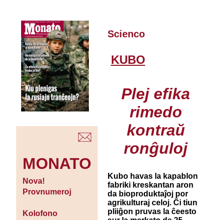
Scienco
KUBO
Plej efika
rimedo
kontraŭ
ronĝuloj
MONATO
Kubo havas la kapablon
Nova!
fabriki kreskantan aron
Provnumeroj
da bioproduktaĵoj por
agrikulturaj celoj. Ĉi tiun
pliiĝon pruvas la ĉeesto
Kolofono