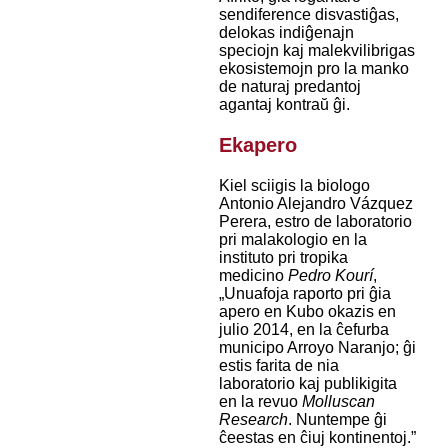
sendiference disvastiĝas,
delokas indiĝenajn
speciojn kaj malekvilibrigas
ekosistemojn pro la manko
de naturaj predantoj
agantaj kontraŭ ĝi.
Ekapero
Kiel sciigis la biologo
Antonio Alejandro Vázquez
Perera, estro de laboratorio
pri malakologio en la
instituto pri tropika
medicino
Pedro Kourí
,
„Unuafoja raporto pri ĝia
apero en Kubo okazis en
julio 2014, en la ĉefurba
municipo Arroyo Naranjo; ĝi
estis farita de nia
laboratorio kaj publikigita
en la revuo
Molluscan
Research
. Nuntempe ĝi
ĉeestas en ĉiuj kontinentoj.”