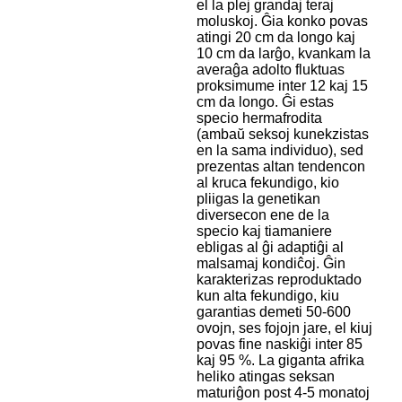
el la plej grandaj teraj
moluskoj. Ĝia konko povas
atingi 20 cm da longo kaj
10 cm da larĝo, kvankam la
averaĝa adolto fluktuas
proksimume inter 12 kaj 15
cm da longo. Ĝi estas
specio hermafrodita
(ambaŭ seksoj kunekzistas
en la sama individuo), sed
prezentas altan tendencon
al kruca fekundigo, kio
pliigas la genetikan
diversecon ene de la
specio kaj tiamaniere
ebligas al ĝi adaptiĝi al
malsamaj kondiĉoj. Ĝin
karakterizas reproduktado
kun alta fekundigo, kiu
garantias demeti 50-600
ovojn, ses fojojn jare, el kiuj
povas fine naskiĝi inter 85
kaj 95 %. La giganta afrika
heliko atingas seksan
maturiĝon post 4-5 monatoj