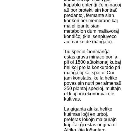
kapablo enteriĝi ĉe minacoj
aŭ por protekti sin kontraŭ
predantoj, fermante sian
konkon per membrano kaj
malpliigante sian
metabolon dum malfavoraj
kondiĉoj (kiel senpluveco
aŭ manko de manĝaĵo).
Tiu specio ĉionmanĝa
estas grava minaco por la
pli ol 1500 aŭtoktonaj kubaj
helikoj pro la konkurado pri
manĝaĵoj kaj spaco. Oni
jam konstatis, ke la heliko
povas sin nutri per almenaŭ
250 plantaj specioj, multajn
el kiuj oni ekonomiacele
kultivas.
La giganta afrika heliko
kutimas loĝi en urboj,
preferas lokojn malpurajn
kaj, ĉar ĝi estas origina el
Afriko, ĝia loĝantaro