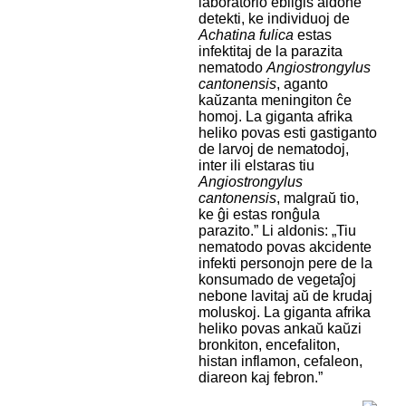
laboratorio ebligis aldone
detekti, ke individuoj de
Achatina fulica
estas
infektitaj de la parazita
nematodo
Angiostrongylus
cantonensis
, aganto
kaŭzanta meningiton ĉe
homoj. La giganta afrika
heliko povas esti gastiganto
de larvoj de nematodoj,
inter ili elstaras tiu
Angiostrongylus
cantonensis
, malgraŭ tio,
ke ĝi estas ronĝula
parazito.” Li aldonis: „Tiu
nematodo povas akcidente
infekti personojn pere de la
konsumado de vegetaĵoj
nebone lavitaj aŭ de krudaj
moluskoj. La giganta afrika
heliko povas ankaŭ kaŭzi
bronkiton, encefaliton,
histan inflamon, cefaleon,
diareon kaj febron.”