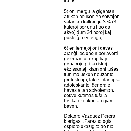
trairis;
5) oni mergu la gigantan
afrikan helikon en solvaĵon
salan aŭ kalkan je 3 % (3
kuleroj por unu litro da
akvo) dum 24 horoj kaj
poste ĝin enterigu;
6) en lernejoj oni devas
aranĝi lecionojn por averti
gelernantojn kaj iliajn
gepatrojn pri la riskoj
ekzistantaj, kiam oni tuŝas
tiun moluskon neuzante
protektilojn; fakte infanoj kaj
adoleskantoj ĝenerale
havas altan scivolemon,
sekve kutimas tuŝi la
helikan konkon aŭ ĝian
bavon.
Doktoro Vázquez Perera
klarigas: „Parazitologia
esploro okazigita de nia