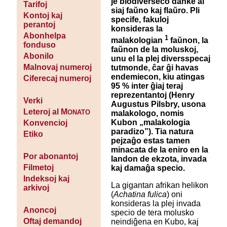
je biodiverseco danke al
Tarifoj
siaj faŭno kaj flaŭro. Pli
Kontoj kaj
specife, fakuloj
perantoj
konsideras la
Abonhelpa
1
malakologian
faŭnon, la
fonduso
faŭnon de la moluskoj,
Abonilo
unu el la plej diversspecaj
Malnovaj numeroj
tutmonde, ĉar ĝi havas
endemiecon, kiu atingas
Ciferecaj numeroj
95 % inter ĝiaj teraj
reprezentantoj (Henry
Verki
Augustus Pilsbry, usona
Leteroj al M
ONATO
malakologo, nomis
Kubon „malakologia
Konvencioj
paradizo”). Tia natura
Etiko
pejzaĝo estas tamen
minacata de la eniro en la
Por abonantoj
landon de ekzota, invada
Filmetoj
kaj damaĝa specio.
Indeksoj kaj
La gigantan afrikan helikon
arkivoj
(
Achatina fulica
) oni
konsideras la plej invada
Anoncoj
specio de tera molusko
Oftaj demandoj
neindiĝena en Kubo, kaj