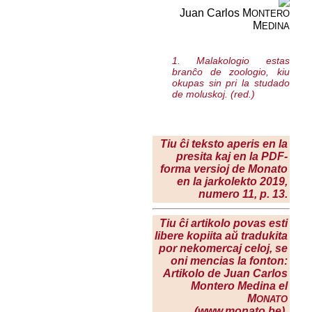
Juan Carlos M
ONTERO
M
EDINA
1. Malakologio estas
branĉo de zoologio, kiu
okupas sin pri la studado
de moluskoj. (red.)
Tiu ĉi teksto aperis en la
presita kaj en la PDF-
forma versioj de Monato
en la jarkolekto 2019,
numero 11, p. 13.
Tiu ĉi artikolo povas esti
libere kopiita aŭ tradukita
por nekomercaj celoj, se
oni mencias la fonton:
Artikolo de Juan Carlos
Montero Medina el
M
ONATO
(www.monato.be).