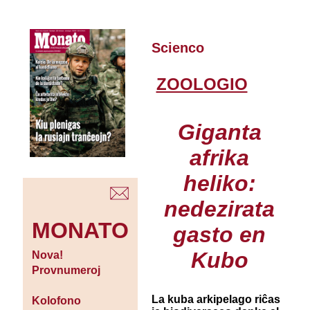
Scienco
ZOOLOGIO
Giganta
afrika
heliko:
nedezirata
MONATO
gasto en
Kubo
Nova!
Provnumeroj
La kuba arkipelago riĉas
Kolofono