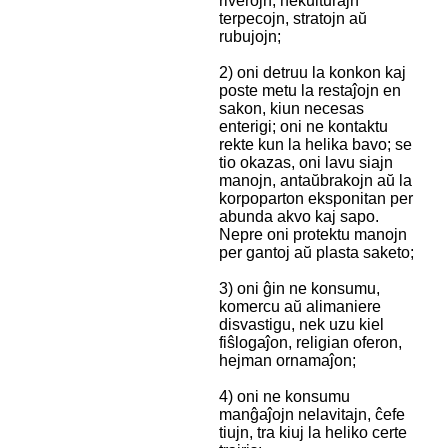
riverojn, nekulturajn
terpecojn, stratojn aŭ
rubujojn;
2) oni detruu la konkon kaj
poste metu la restaĵojn en
sakon, kiun necesas
enterigi; oni ne kontaktu
rekte kun la helika bavo; se
tio okazas, oni lavu siajn
manojn, antaŭbrakojn aŭ la
korpoparton eksponitan per
abunda akvo kaj sapo.
Nepre oni protektu manojn
per gantoj aŭ plasta saketo;
3) oni ĝin ne konsumu,
komercu aŭ alimaniere
disvastigu, nek uzu kiel
fiŝlogaĵon, religian oferon,
hejman ornamaĵon;
4) oni ne konsumu
manĝaĵojn nelavitajn, ĉefe
tiujn, tra kiuj la heliko certe