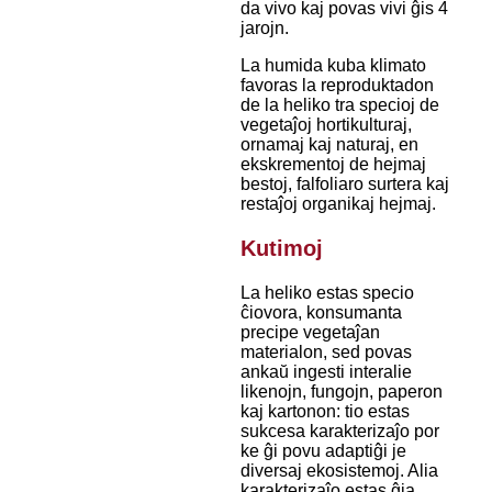
da vivo kaj povas vivi ĝis 4
jarojn.
La humida kuba klimato
favoras la reproduktadon
de la heliko tra specioj de
vegetaĵoj hortikulturaj,
ornamaj kaj naturaj, en
ekskrementoj de hejmaj
bestoj, falfoliaro surtera kaj
restaĵoj organikaj hejmaj.
Kutimoj
La heliko estas specio
ĉiovora, konsumanta
precipe vegetaĵan
materialon, sed povas
ankaŭ ingesti interalie
likenojn, fungojn, paperon
kaj kartonon: tio estas
sukcesa karakterizaĵo por
ke ĝi povu adaptiĝi je
diversaj ekosistemoj. Alia
karakterizaĵo estas ĝia