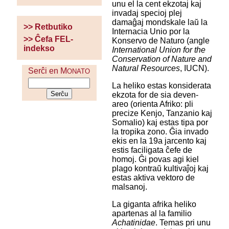
unu el la cent ekzotaj kaj
invadaj specioj plej
damaĝaj mondskale laŭ la
>> Retbutiko
Internacia Unio por la
>> Ĉefa FEL-
Konservo de Naturo (angle
indekso
International Union for the
Conservation of Nature and
Natural Resources
, IUCN).
Serĉi en M
ONATO
La heliko estas konsiderata
ekzota for de sia deven-
areo (orienta Afriko: pli
precize Kenjo, Tanzanio kaj
Somalio) kaj estas tipa por
la tropika zono. Ĝia invado
ekis en la 19a jarcento kaj
estis faciligata ĉefe de
homoj. Ĝi povas agi kiel
plago kontraŭ kultivaĵoj kaj
estas aktiva vektoro de
malsanoj.
La giganta afrika heliko
apartenas al la familio
Achatinidae
. Temas pri unu