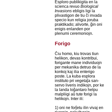
Esploro publikigita en la
scienca revuo
Biological
Invasions
ebligis ligi la
plivastigon de tiu ĉi invada
specio kun religia joruba
praktikado; alivorte, ĝin oni
enigis enlanden por
plenumi ceremoniojn.
Forigo
Ĉiu homo, kiu trovas tiun
helikon, devas kontribui,
forigante mane individuojn
per mekanika detruo de la
konkoj kaj ilia enterigo
poste. La kuba esplora
instituto pri vegetaĵa san-
servo liveris indikojn, por ke
la landa loĝantaro helpu
malpliigi aŭ tute forigi la
helikojn. Inter ili:
1) oni ne forĵetu ilin vivaj en