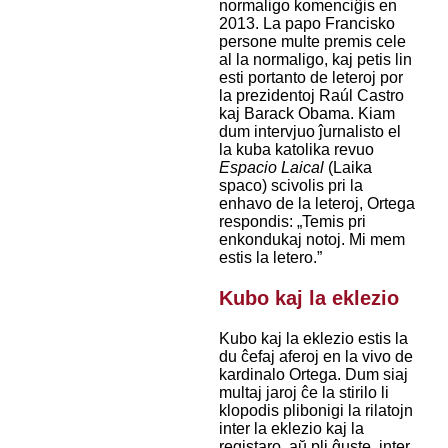
normaligo komenciĝis en
2013. La papo Francisko
persone multe premis cele
al la normaligo, kaj petis lin
esti portanto de leteroj por
la prezidentoj Raúl Castro
kaj Barack Obama. Kiam
dum intervjuo ĵurnalisto el
la kuba katolika revuo
Espacio Laical
(Laika
spaco) scivolis pri la
enhavo de la leteroj, Ortega
respondis: „Temis pri
enkondukaj notoj. Mi mem
estis la letero.”
Kubo kaj la eklezio
Kubo kaj la eklezio estis la
du ĉefaj aferoj en la vivo de
kardinalo Ortega. Dum siaj
multaj jaroj ĉe la stirilo li
klopodis plibonigi la rilatojn
inter la eklezio kaj la
registaro, aŭ pli ĝuste, inter