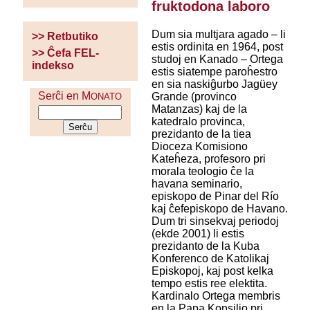
fruktodona laboro
Dum sia multjara agado – li
>> Retbutiko
estis ordinita en 1964, post
>> Ĉefa FEL-
studoj en Kanado – Ortega
indekso
estis siatempe paroĥestro
en sia naskiĝurbo Jagüey
Serĉi en M
Grande (provinco
ONATO
Matanzas) kaj de la
katedralo provinca,
prezidanto de la tiea
Dioceza Komisiono
Kateĥeza, profesoro pri
morala teologio ĉe la
havana seminario,
episkopo de Pinar del Río
kaj ĉefepiskopo de Havano.
Dum tri sinsekvaj periodoj
(ekde 2001) li estis
prezidanto de la Kuba
Konferenco de Katolikaj
Episkopoj, kaj post kelka
tempo estis ree elektita.
Kardinalo Ortega membris
en la Papa Konsilio pri