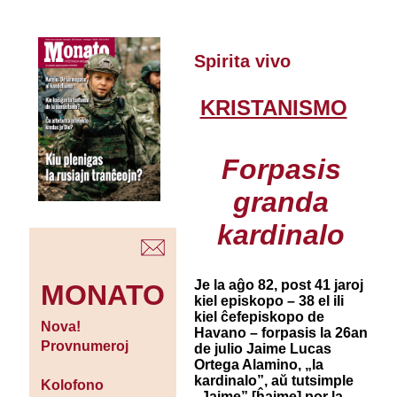
Spirita vivo
KRISTANISMO
Forpasis
granda
kardinalo
Je la aĝo 82, post 41 jaroj
MONATO
kiel episkopo – 38 el ili
kiel ĉefepiskopo de
Nova!
Havano – forpasis la 26an
Provnumeroj
de julio Jaime Lucas
Ortega Alamino, „la
kardinalo”, aŭ tutsimple
Kolofono
„Jaime” [ĥajme] por la