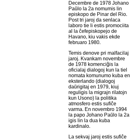
Decembre de 1978 Johano
Paŭlo la 2a nomumis lin
episkopo de Pinar del Rio.
Post tri jaroj da senlaca
laboro tie li estis promociita
al la ĉefepiskopejo de
Havano, kiu vakis ekde
februaro 1980.
Temis denove pri malfacilaj
jaroj. Kvankam novembre
de 1978 komenciĝis la
oficialaj dialogoj kun la tiel
nomata komunumo kuba en
eksterlando (dialogoj
daŭrigitaj en 1979, kiuj
reguligis la migrajn rilatojn
kun Usono) la politika
atmosfero estis sufiĉe
varma. En novembro 1994
la papo Johano Paŭlo la 2a
igis lin la dua kuba
kardinalo.
La sekvaj jaroj estis sufiĉe