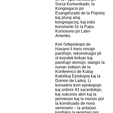
Socia Komunikado, la
Kongregacio pri
Evangelizado de la Popoloj
kaj pluraj aliaj
kongregacioj, kaj estis
konsilanto ĉe la Papa
Komisiono pri Latin-
Ameriko.
Kiel ĉefepiskopo de
Havano li kreis novajn
paroĥojn, rekonstruigis pli
ol kvindek kirkojn kaj
paroĥajn domojn, starigis la
nunan sidejon de la
Konferenco de Kubaj
Katolikaj Episkopoj kaj la
Domon de Laikoj. Li
konsekris kvin episkopojn
kaj ordinis 43 sacerdotojn,
kaj sukcesis akiri kaj la
permeson kaj la monon por
la konstruado de nova
seminario – la antaŭan
konfiskis la registaro por