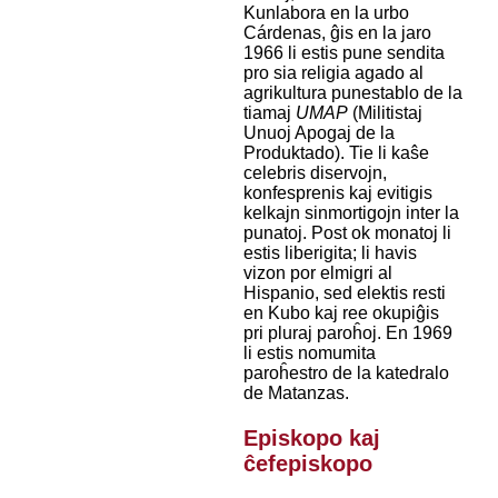
Kunlabora en la urbo
Cárdenas, ĝis en la jaro
1966 li estis pune sendita
pro sia religia agado al
agrikultura punestablo de la
tiamaj
UMAP
(Militistaj
Unuoj Apogaj de la
Produktado). Tie li kaŝe
celebris diservojn,
konfesprenis kaj evitigis
kelkajn sinmortigojn inter la
punatoj. Post ok monatoj li
estis liberigita; li havis
vizon por elmigri al
Hispanio, sed elektis resti
en Kubo kaj ree okupiĝis
pri pluraj paroĥoj. En 1969
li estis nomumita
paroĥestro de la katedralo
de Matanzas.
Episkopo kaj
ĉefepiskopo