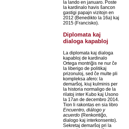
la lando en januaro. Poste
la kardinalo havis ŝancon
gastigi papajn vizitojn en
2012 (Benedikto la 16a) kaj
2015 (Francisko).
Diplomata kaj
dialoga kapabloj
La diplomata kaj dialoga
kapabloj de kardinalo
Ortega montriĝis ne nur ĉe
la liberigo de politikaj
prizonuloj, sed ĉe multe pli
kompleksa afero: la
demarŝoj, kiuj kulminis per
la historia normaligo de la
rilatoj inter Kubo kaj Usono
la 17an de decembro 2014.
Tion li rakontas en sia libro
Encuentro, diálogo y
acuerdo
(Renkontiĝo,
dialogo kaj interkonsento).
Sekretaj demarŝoj pri la