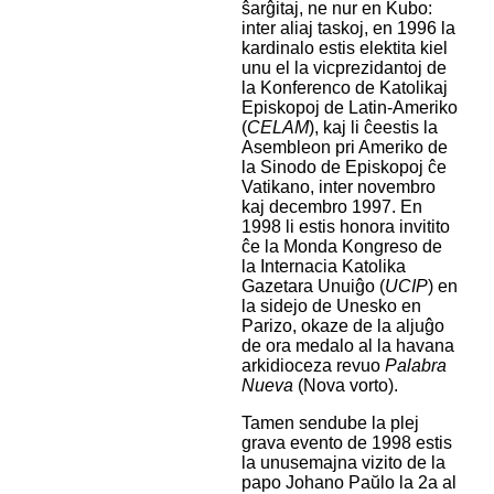
ŝarĝitaj, ne nur en Kubo:
inter aliaj taskoj, en 1996 la
kardinalo estis elektita kiel
unu el la vicprezidantoj de
la Konferenco de Katolikaj
Episkopoj de Latin-Ameriko
(
CELAM
), kaj li ĉeestis la
Asembleon pri Ameriko de
la Sinodo de Episkopoj ĉe
Vatikano, inter novembro
kaj decembro 1997. En
1998 li estis honora invitito
ĉe la Monda Kongreso de
la Internacia Katolika
Gazetara Unuiĝo (
UCIP
) en
la sidejo de Unesko en
Parizo, okaze de la aljuĝo
de ora medalo al la havana
arkidioceza revuo
Palabra
Nueva
(Nova vorto).
Tamen sendube la plej
grava evento de 1998 estis
la unusemajna vizito de la
papo Johano Paŭlo la 2a al