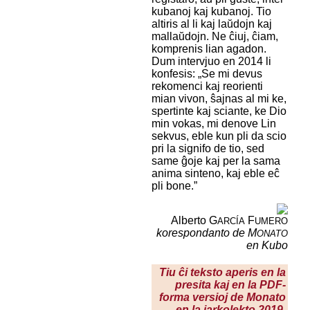
kubanoj kaj kubanoj. Tio
altiris al li kaj laŭdojn kaj
mallaŭdojn. Ne ĉiuj, ĉiam,
komprenis lian agadon.
Dum intervjuo en 2014 li
konfesis: „Se mi devus
rekomenci kaj reorienti
mian vivon, ŝajnas al mi ke,
spertinte kaj sciante, ke Dio
min vokas, mi denove Lin
sekvus, eble kun pli da scio
pri la signifo de tio, sed
same ĝoje kaj per la sama
anima sinteno, kaj eble eĉ
pli bone.”
Alberto G
F
ARCÍA
UMERO
korespondanto de M
ONATO
en Kubo
Tiu ĉi teksto aperis en la
presita kaj en la PDF-
forma versioj de Monato
en la jarkolekto 2019,