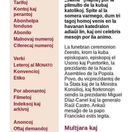
Tarifoj
plimulto de la kubaj
Kontoj kaj
katolikoj. Spite al la
perantoj
somera varmego, dum tri
Abonhelpa
tagoj homoj venis en la
fonduso
havanan katedralon
adiaŭi lin, kaj oni celebris
Abonilo
mesojn por lia animo.
Malnovaj numeroj
Ciferecaj numeroj
La funebran ceremonion
ĉeestis, krom la kuba
episkoparo, episkopoj el
Verki
Usono kaj Puertoriko, la
Leteroj al M
ONATO
prezidanto de la Nacia
Konvencioj
Asembleo de la Popola
Etiko
Povo, du vicprezidantoj de
la Ŝtata kaj de la Ministra
Konsilioj, kaj florkronojn
Por abonantoj
sendis la prezidanto Miguel
Filmetoj
Díaz-Canel kaj la generalo
Indeksoj kaj
Raúl Castro. Ankaŭ
arkivoj
mesaĝo de la papo
Francisko estis legita.
Anoncoj
Multjara kaj
Oftaj demandoj