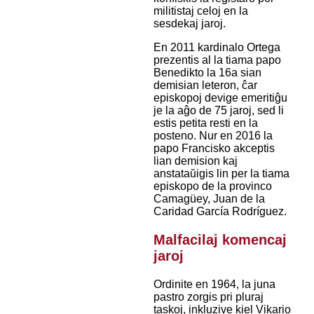
militistaj celoj en la
sesdekaj jaroj.
En 2011 kardinalo Ortega
prezentis al la tiama papo
Benedikto la 16a sian
demisian leteron, ĉar
episkopoj devige emeritiĝu
je la aĝo de 75 jaroj, sed li
estis petita resti en la
posteno. Nur en 2016 la
papo Francisko akceptis
lian demision kaj
anstataŭigis lin per la tiama
episkopo de la provinco
Camagüey, Juan de la
Caridad García Rodríguez.
Malfacilaj komencaj
jaroj
Ordinite en 1964, la juna
pastro zorgis pri pluraj
taskoj, inkluzive kiel Vikario