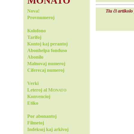
MONATO
Nova!
Tiu ĉi artikolo
Provnumeroj
Kolofono
Tarifoj
Kontoj kaj perantoj
Abonhelpa fonduso
Abonilo
Malnovaj numeroj
Ciferecaj numeroj
Verki
Leteroj al M
ONATO
Konvencioj
Etiko
Por abonantoj
Filmetoj
Indeksoj kaj arkivoj