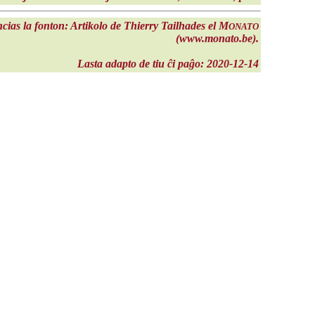
encias la fonton: Artikolo de Thierry Tailhades el M
ONATO
(www.monato.be).
Lasta adapto de tiu ĉi paĝo: 2020-12-14