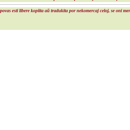
 povas esti libere kopiita aŭ tradukita por nekomercaj celoj, se oni m