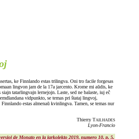
oj
sertas, ke Finnlando estas trilingva. Oni tro facile forgesas
 romaan lingvon jam de la 17a jarcento. Krome mi aŭdis, ke
siajn tatarlingvajn lernejojn. Laste, sed ne balaste, iuj eĉ
remdlandana vidpunkto, se temas pri ŝtataj lingvoj,
noj, Finnlando estas almenaŭ kvinlingva. Tamen, se temas nur
Thierry T
AILHADES
Lyon-Francio
 versioj de Monato en la jarkolekto 2019, numero 10, p. 5.