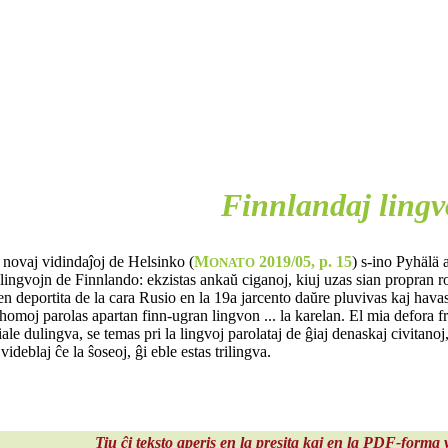
Finnlandaj lingv
a novaj vidindaĵoj de Helsinko (
M
2019/05, p. 15
) s-ino Pyhälä a
ONATO
 lingvojn de Finnlando: ekzistas ankaŭ ciganoj, kiuj uzas sian propran
en deportita de la cara Rusio en la 19a jarcento daŭre pluvivas kaj havas 
 homoj parolas apartan finn-ugran lingvon ... la karelan. El mia defora f
iale dulingva, se temas pri la lingvoj parolataj de ĝiaj denaskaj civita
j videblaj ĉe la ŝoseoj, ĝi eble estas trilingva.
Tiu ĉi teksto aperis en la presita kaj en la PDF-forma