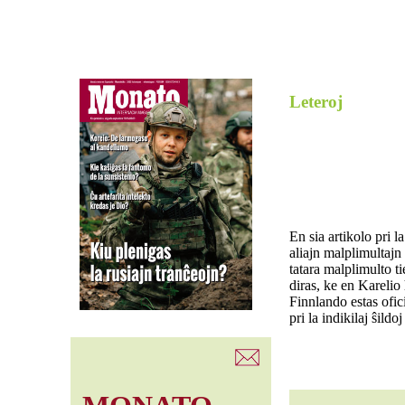
Leteroj
En sia artikolo pri l
aliajn malplimultajn
tatara malplimulto ti
diras, ke en Karelio
Finnlando estas ofic
pri la indikilaj ŝildo