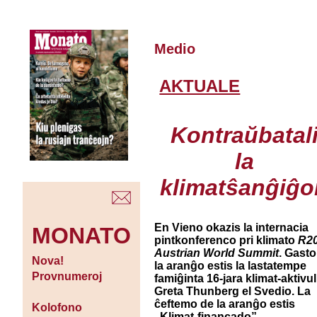
Medio
AKTUALE
Kontraŭbatal
la
klimatŝanĝiĝo
En Vieno okazis la internacia
MONATO
pintkonferenco pri klimato
R2
Austrian World Summit
. Gasto
Nova!
la aranĝo estis la lastatempe
Provnumeroj
famiĝinta 16-jara klimat-aktivu
Greta Thunberg el Svedio. La
ĉeftemo de la aranĝo estis
Kolofono
„Klimat-financado”.