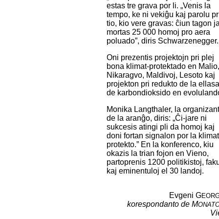
estas tre grava por li. „Venis la
tempo, ke ni vekiĝu kaj parolu pr
tio, kio vere gravas: ĉiun tagon j
mortas 25 000 homoj pro aera
poluado”, diris Schwarzenegger.
Oni prezentis projektojn pri plej
bona klimat-protektado en Malio
Nikaragvo, Maldivoj, Lesoto kaj
projekton pri redukto de la ellas
de karbondioksido en evolulando
Monika Langthaler, la organizan
de la aranĝo, diris: „Ĉi-jare ni
sukcesis atingi pli da homoj kaj
doni fortan signalon por la klimat
protekto.” En la konferenco, kiu
okazis la trian fojon en Vieno,
partoprenis 1200 politikistoj, fak
kaj eminentuloj el 30 landoj.
Evgeni G
EORG
korespondanto de M
ONAT
Vi