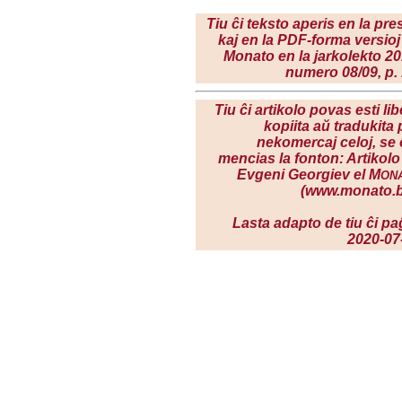
Tiu ĉi teksto aperis en la pre
kaj en la PDF-forma versioj
Monato en la jarkolekto 20
numero 08/09, p. 
Tiu ĉi artikolo povas esti li
kopiita aŭ tradukita 
nekomercaj celoj, se 
mencias la fonton: Artikolo
Evgeni Georgiev el M
ON
(www.monato.b
Lasta adapto de tiu ĉi pa
2020-07