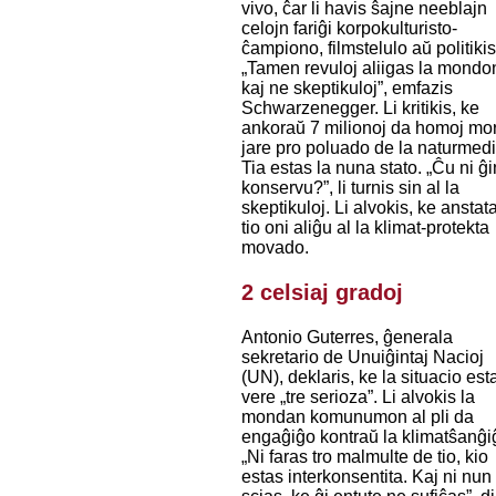
vivo, ĉar li havis ŝajne neeblajn
celojn fariĝi korpokulturisto-
ĉampiono, filmstelulo aŭ politikis
„Tamen revuloj aliigas la mondo
kaj ne skeptikuloj”, emfazis
Schwarzenegger. Li kritikis, ke
ankoraŭ 7 milionoj da homoj mo
jare pro poluado de la naturmedi
Tia estas la nuna stato. „Ĉu ni ĝi
konservu?”, li turnis sin al la
skeptikuloj. Li alvokis, ke anstat
tio oni aliĝu al la klimat-protekta
movado.
2 celsiaj gradoj
Antonio Guterres, ĝenerala
sekretario de Unuiĝintaj Nacioj
(UN), deklaris, ke la situacio est
vere „tre serioza”. Li alvokis la
mondan komunumon al pli da
engaĝiĝo kontraŭ la klimatŝanĝi
„Ni faras tro malmulte de tio, kio
estas interkonsentita. Kaj ni nun