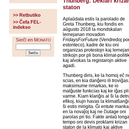
Thunberg: Deklari kriza
staton
>> Retbutiko
Aplaŭdata estis la parolado de
>> Ĉefa FEL-
Greta Thunberg, kiu fondis en
indekso
aŭgusto 2018 la mondskalan
lernejanan movadon
FridaysForFuture
(Vendredoj por
Serĉi en M
ONATO
estonteco), kadre de kiu oni
organizas protestojn kaj lerneja
strikojn por pli bona klimat-politi
kaj alvokas la registarojn aktive
agadi.
Thunberg diris, ke la homoj eĉ n
scias, en kia danĝero ili troviĝas. 
maksimume rimarkas, ke io
malĝuste funkcias kaj ke iĝas pli
varme. Kiam klariĝis al ŝi la detr
efikoj, kiujn havas la klimatŝanĝ
ŝi estis mirigita. Ĝi entute mank
en la novaĵoj kaj ne ĉiutage oni
parolas pri tio. Fakte antaŭ long
tempo oni devis proklami krizan
staton de la klimato kaj aktive