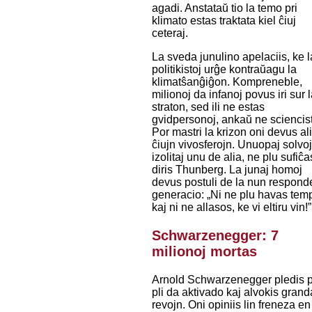
agadi. Anstataŭ tio la temo pri
klimato estas traktata kiel ĉiuj
ceteraj.
La sveda junulino apelaciis, ke l
politikistoj urĝe kontraŭagu la
klimatŝanĝiĝon. Kompreneble,
milionoj da infanoj povus iri sur 
straton, sed ili ne estas
gvidpersonoj, ankaŭ ne sciencist
Por mastri la krizon oni devus ali
ĉiujn vivosferojn. Unuopaj solvoj
izolitaj unu de alia, ne plu sufiĉa
diris Thunberg. La junaj homoj
devus postuli de la nun respon
generacio: „Ni ne plu havas te
kaj ni ne allasos, ke vi eltiru vin!”
Schwarzenegger: 7
milionoj mortas
Arnold Schwarzenegger pledis 
pli da aktivado kaj alvokis grand
revojn. Oni opiniis lin freneza en 