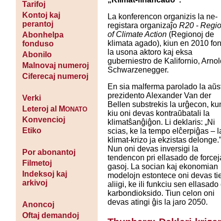
Tarifoj
Kontoj kaj
La konferencon organizis la ne-
perantoj
registara organizaĵo
R20 - Regi
of Climate Action
(Regionoj de
Abonhelpa
klimata agado), kiun en 2010 fo
fonduso
la usona aktoro kaj eksa
Abonilo
guberniestro de Kalifornio, Arno
Malnovaj numeroj
Schwarzenegger.
Ciferecaj numeroj
En sia malferma parolado la aŭs
prezidento Alexander Van der
Verki
Bellen substrekis la urĝecon, ku
Leteroj al M
ONATO
kiu oni devas kontraŭbatali la
Konvencioj
klimatŝanĝiĝon. Li deklaris: „Ni
Etiko
scias, ke la tempo elĉerpiĝas – l
klimat-krizo ja ekzistas delonge.
Nun oni devas inversigi la
Por abonantoj
tendencon pri ellasado de forcej
Filmetoj
gasoj. La socian kaj ekonomian
Indeksoj kaj
modelojn estontece oni devas ti
arkivoj
aliigi, ke ili funkciu sen ellasado
karbondioksido. Tiun celon oni
devas atingi ĝis la jaro 2050.
Anoncoj
Oftaj demandoj