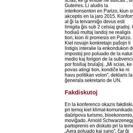
scias, ke ĝi entute ne sufiĉas”, di
Guterres. Li aludis la
interkonsenton en Parizo, kiun o
akceptis en la jaro 2015. Konfo
al ĝi la tervarmiĝo devus esti
limigita ĝis sub 2 celsiaj gradoj.
hodiaŭ multaj landoj ne realigis
tion, kion ili promesis en Parizo.
Kiel novajn konkretajn paŝojn li
listigis interalie la enkondukon 
impostoj pro poluado de la natu
medio kaj forigon de la subvenci
por fosiliaj brulaĵoj. „Mi scias, ke
povas atingi tion, kondiĉe ke ni
havu politikan volon”, deklaris la
ĝenerala sekretario de UN.
Fakdiskutoj
En la konferenco okazis fakdisku
pri temoj kiel klimat-komunikado
daŭripova turismo, bioekonomio
moviĝado. Arnold Schwarzeneg
partoprenis en diskuto pri la tem
„Aera poluado kaj sano”, ĉar ĝi